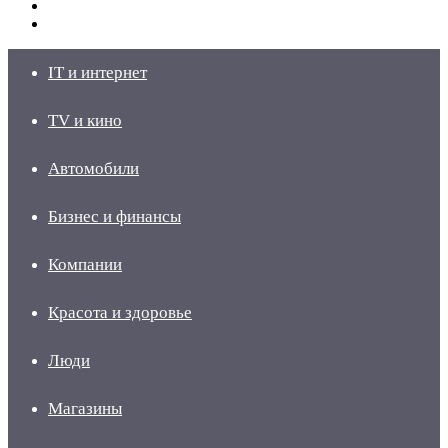
Switch
skin
Войти
IT и интернет
TV и кино
Автомобили
Бизнес и финансы
Компании
Красота и здоровье
Люди
Магазины