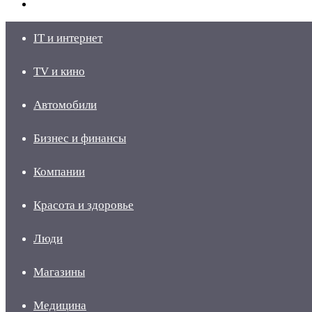
skin
Войти
IT и интернет
TV и кино
Автомобили
Бизнес и финансы
Компании
Красота и здоровье
Люди
Магазины
Медицина