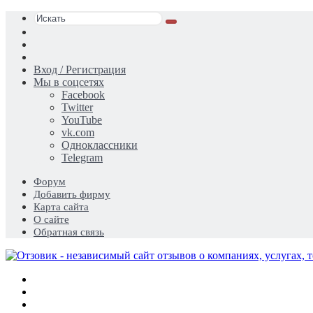
Искать
Switch
skin
Sidebar
Случайная
статья
Вход / Регистрация
Мы в соцсетях
Facebook
Twitter
YouTube
vk.com
Одноклассники
Telegram
Форум
Добавить фирму
Карта сайта
О сайте
Обратная связь
Меню
Искать
Switch