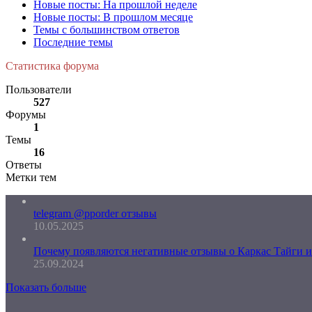
Новые посты: На прошлой неделе
Новые посты: В прошлом месяце
Темы с большинством ответов
Последние темы
Статистика форума
Пользователи
527
Форумы
1
Темы
16
Ответы
Метки тем
telegram @pporder отзывы
10.05.2025
Почему появляются негативные отзывы о Каркас Тайги и 
25.09.2024
Показать больше