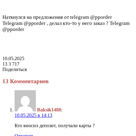
Наткнулся на предложения от telegram @pporder
Telegram @pporder , делал кто-то у него заказ ? Telegram
@pporder
10.05.2025
13
3 717
Поделиться
Facebook
Twitter
LinkedIn
Tumblr
Reddit
Вконтакте
Одноклассники
Skype
Messenger
Messenger
WhatsApp
Telegram
Viber
Line
Поделиться
Печатать
через
13 Комментариев
электронную
почту
Baksik1488
:
10.05.2025 в 14:13
Кто вносил депозит, получали карты ?
Ответить