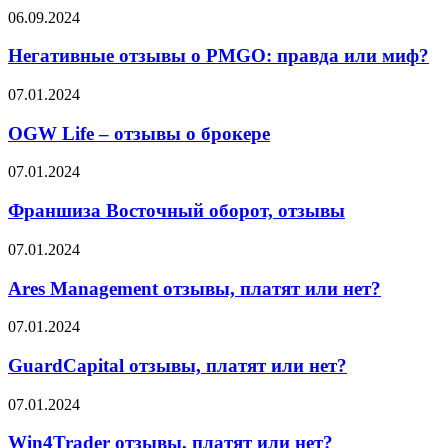
Каркас
Негативные
06.09.2024
Тайги
отзывы
и
о
Негативные отзывы о PMGO: правда или миф?
что
PMGO:
об
правда
OGW
07.01.2024
этом
или
Life
говорят
миф?
–
OGW Life – отзывы о брокере
партнёры
отзывы
о
Франшиза
07.01.2024
брокере
Восточный
оборот,
Франшиза Восточный оборот, отзывы
отзывы
Ares
07.01.2024
Management
отзывы,
Ares Management отзывы, платят или нет?
платят
или
GuardCapital
07.01.2024
нет?
отзывы,
платят
GuardCapital отзывы, платят или нет?
или
нет?
Win4Trader
07.01.2024
отзывы,
платят
Win4Trader отзывы, платят или нет?