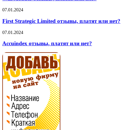
или
нет?
First
07.01.2024
Strategic
Limited
First Strategic Limited отзывы, платят или нет?
отзывы,
платят
Accuindex
07.01.2024
или
отзывы,
нет?
платят
Accuindex отзывы, платят или нет?
или
нет?