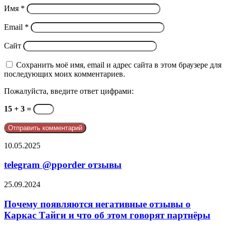
Имя
*
Email
*
Сайт
Сохранить моё имя, email и адрес сайта в этом браузере для
последующих моих комментариев.
Пожалуйста, введите ответ цифрами:
15 + 3 =
telegram
10.05.2025
@pporder
отзывы
telegram @pporder отзывы
Почему
25.09.2024
появляются
негативные
Почему появляются негативные отзывы о
отзывы
Каркас Тайги и что об этом говорят партнёры
о