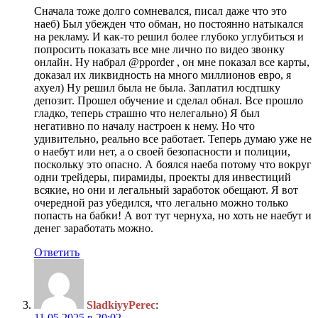
Сначала тоже долго сомневался, писал даже что это
наеб) Был убежден что обман, но постоянно натыкался
на рекламу. И как-то решил более глубоко углубиться и
попросить показать все мне лично по видео звонку
онлайн. Ну набрал @pporder , он мне показал все карты,
доказал их ликвидность на много миллионов евро, я
ахуел) Ну решил была не была. Заплатил юсдтшку
депозит. Прошел обучение и сделал обнал. Все прошло
гладко, теперь страшно что нелегально) Я был
негативно по началу настроен к нему. Но что
удивительно, реально все работает. Теперь думаю уже не
о наебут или нет, а о своей безопасности и полиции,
поскольку это опасно. А боялся наеба потому что вокруг
одни трейдеры, пирамиды, проекты для инвестиций
всякие, но они и легальный заработок обещают. Я вот
очередной раз убедился, что легально можно только
попасть на бабки! А вот тут чернуха, но хоть не наебут и
денег заработать можно.
Ответить
SladkiyyPerec
:
11.05.2025 в 20:02