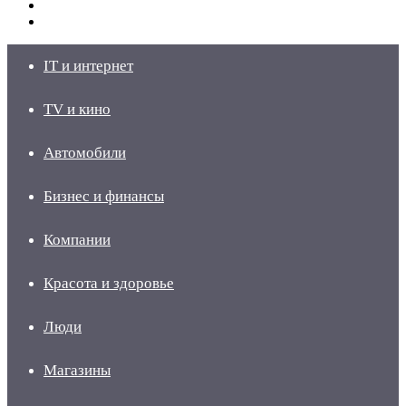
Switch
skin
Войти
IT и интернет
TV и кино
Автомобили
Бизнес и финансы
Компании
Красота и здоровье
Люди
Магазины