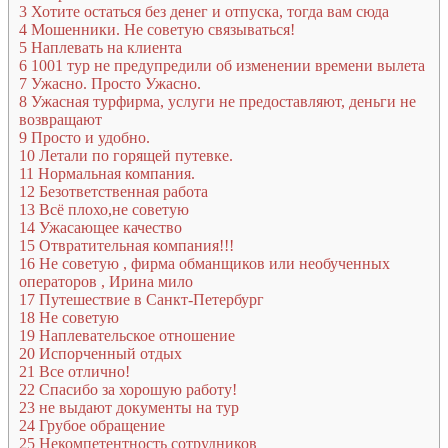
3
Хотите остаться без денег и отпуска, тогда вам сюда
4
Мошенники. Не советую связываться!
5
Наплевать на клиента
6
1001 тур не предупредили об изменении времени вылета
7
Ужасно. Просто Ужасно.
8
Ужасная турфирма, услуги не предоставляют, деньги не
возвращают
9
Просто и удобно.
10
Летали по горящей путевке.
11
Нормальная компания.
12
Безответственная работа
13
Всё плохо,не советую
14
Ужасающее качество
15
Отвратительная компания!!!
16
Не советую , фирма обманщиков или необученных
операторов , Ирина мило
17
Путешествие в Санкт-Петербург
18
Не советую
19
Наплевательское отношение
20
Испорченный отдых
21
Все отлично!
22
Спасибо за хорошую работу!
23
не выдают документы на тур
24
Грубое обращение
25
Некомпетентность сотрудников