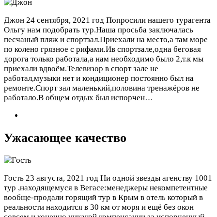
Джон
24 сентября, 2021 год
Попросили нашего турагента
Ольгу нам подобрать тур.Наша просьба заключалась
песчаный пляж и спортзал.Приехали на место,а там море
по колено грязное с рифами.Ив спортзале,одна беговая
дорога только работала,а нам необходимо было 2,т.к мы
приехали вдвоём.Телевизор в спорт зале не
работал,музыки нет и кондиционер постоянно был на
ремонте.Спорт зал маленький,половина тренажёров не
работало.В общем отдых был испорчен…
Ужасающее качество
Гость
23 августа, 2021 год
Ни одной звезды агенству 1001
тур ,находящемуся в Вегасе:менеджеры некомпетентные
вообще-продали горящий тур в Крым в отель который в
реальности находится в 30 км от моря и ещё без окон
совсем и конечно никакой компенсации за испорченный