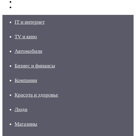
Switch
skin
Войти
IT и интернет
TV и кино
Автомобили
Бизнес и финансы
Компании
Красота и здоровье
Люди
Магазины