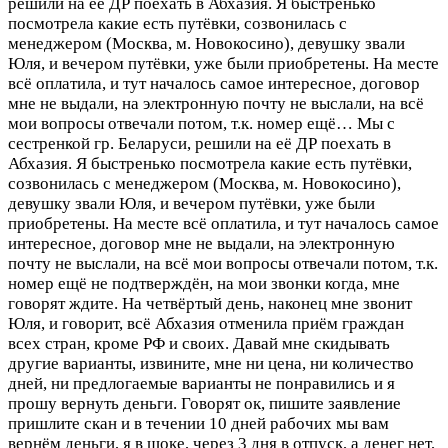
решили на её ДР поехать в Абхазия. Я быстренько
посмотрела какие есть путёвки, созвонилась с
менеджером (Москва, м. Новокосино), девушку звали
Юля, и вечером путёвки, уже были приобретены. На месте
всё оплатила, и тут началось самое интересное, договор
мне не выдали, на электронную почту не выслали, на всё
мои вопросы отвечали потом, т.к. номер ещё…
Мы с
сестренкой гр. Беларуси, решили на её ДР поехать в
Абхазия. Я быстренько посмотрела какие есть путёвки,
созвонилась с менеджером (Москва, м. Новокосино),
девушку звали Юля, и вечером путёвки, уже были
приобретены. На месте всё оплатила, и тут началось самое
интересное, договор мне не выдали, на электронную
почту не выслали, на всё мои вопросы отвечали потом, т.к.
номер ещё не подтверждён, на мои звонки когда, мне
говорят ждите. На четвёртый день, наконец мне звонит
Юля, и говорит, всё Абхазия отменила приём граждан
всех стран, кроме РФ и своих. Давай мне скидывать
другие варианты, извините, мне ни цена, ни количество
дней, ни предлогаемые варианты не понравились и я
прошу вернуть деньги. Говорят ок, пишите заявление
пришлите скан и в течении 10 дней рабочих мы вам
вернём деньги, я в шоке, через 3 дня в отпуск, а денег нет,