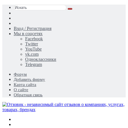
Искать
Switch
skin
Sidebar
Случайная
статья
Вход / Регистрация
Мы в соцсетях
Facebook
Twitter
YouTube
vk.com
Одноклассники
Telegram
Форум
Добавить фирму
Карта сайта
О сайте
Обратная связь
Меню
Искать