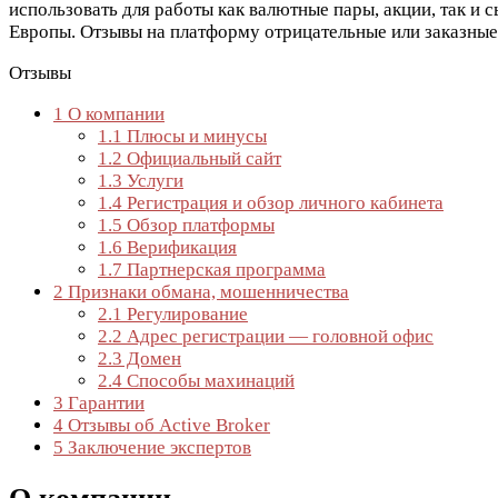
использовать для работы как валютные пары, акции, так и 
Европы. Отзывы на платформу отрицательные или заказные
Отзывы
1
О компании
1.1
Плюсы и минусы
1.2
Официальный сайт
1.3
Услуги
1.4
Регистрация и обзор личного кабинета
1.5
Обзор платформы
1.6
Верификация
1.7
Партнерская программа
2
Признаки обмана, мошенничества
2.1
Регулирование
2.2
Адрес регистрации — головной офис
2.3
Домен
2.4
Способы махинаций
3
Гарантии
4
Отзывы об Active Broker
5
Заключение экспертов