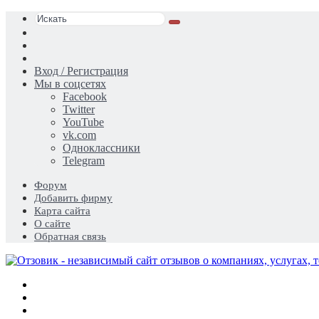
Искать
Switch
skin
Sidebar
Случайная
статья
Вход / Регистрация
Мы в соцсетях
Facebook
Twitter
YouTube
vk.com
Одноклассники
Telegram
Форум
Добавить фирму
Карта сайта
О сайте
Обратная связь
Меню
Искать
Switch