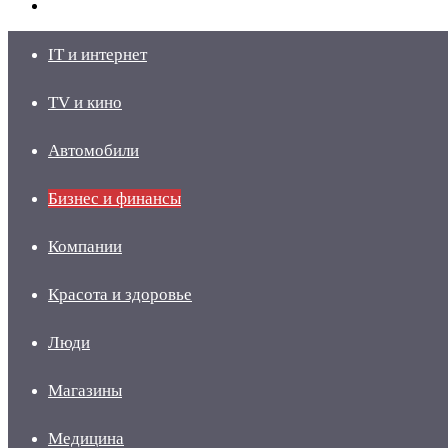
skin
Войти
IT и интернет
TV и кино
Автомобили
Бизнес и финансы
Компании
Красота и здоровье
Люди
Магазины
Медицина