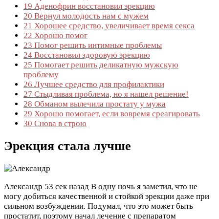
19
Аденофрин восстановил эрекцию
20
Вернул молодость нам с мужем
21
Хорошее средство, увеличивает время секса
22
Хорошо помог
23
Помог решить интимные проблемы
24
Восстановил здоровую эрекцию
25
Помогает решить деликатную мужскую
проблему
26
Лучшее средство для профилактики
27
Стыдливая проблема, но я нашел решение!
28
Обманом вылечила простату у мужа
29
Хорошо помогает, если вовремя среагировать
30
Снова в строю
Эрекция стала лучше
Александр
53 сек назад
В одну ночь я заметил, что не
могу добиться качественной и стойкой эрекции даже при
сильном возбуждении. Подумал, что это может быть
простатит, поэтому начал лечение с препаратом