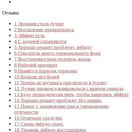
Отзывы
1
Эрекция стала лучше
2
Воспаление прекратилось
3
Эффект есть
4
С задачей справляется
5
Хорошо решает проблему либидо
6
Спаситель моего гормонального фона
7
Восстановил мою половую жизнь
8
Рабочий препарат
9
Привёл в порядок гормоны
10
Больше нет болей
11
Теперь не мучаюсь при походе в туалет
12
Лучше проконсультироваться с врачом сначала
13
Буду периодически пить, чтобы закрепить эффект
14
Хорошо решает проблему без химии.
15
Помог с заживлению ран и уменьшению
оттёчности
16
Отличное средство
17
Снова твёрдо стоит.
18
Уровень либидо восстановлен