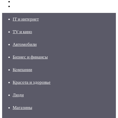
Switch
skin
Войти
IT и интернет
TV и кино
Автомобили
Бизнес и финансы
Компании
Красота и здоровье
Люди
Магазины