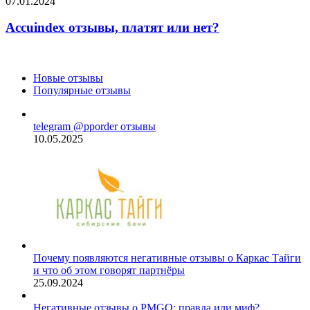
Accuindex
07.01.2024
или
отзывы,
нет?
платят
Accuindex отзывы, платят или нет?
или
нет?
Новые отзывы
Популярные отзывы
telegram @pporder отзывы
10.05.2025
Почему появляются негативные отзывы о Каркас Тайги
и что об этом говорят партнёры
25.09.2024
Негативные отзывы о PMGO: правда или миф?