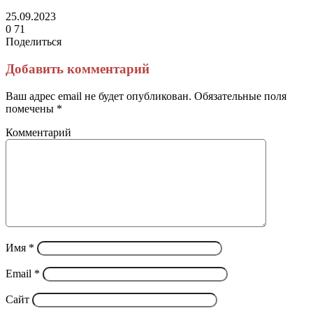
25.09.2023
0
71
Поделиться
Facebook
Twitter
LinkedIn
Tumblr
Reddit
Вконтакте
Одноклассники
Skype
Messenger
Messenger
WhatsApp
Telegram
Viber
Line
Поделиться
Печатать
через
Добавить комментарий
электронную
почту
Ваш адрес email не будет опубликован.
Обязательные поля
помечены
*
Комментарий
Имя
*
Email
*
Сайт