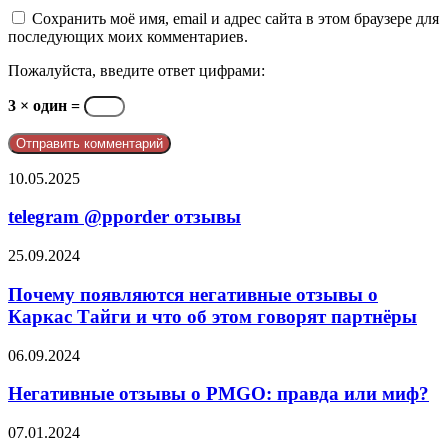
Сохранить моё имя, email и адрес сайта в этом браузере для
последующих моих комментариев.
Пожалуйста, введите ответ цифрами:
3 × один =
telegram
10.05.2025
@pporder
отзывы
telegram @pporder отзывы
Почему
25.09.2024
появляются
негативные
Почему появляются негативные отзывы о
отзывы
Каркас Тайги и что об этом говорят партнёры
о
Каркас
Негативные
06.09.2024
Тайги
отзывы
и
о
Негативные отзывы о PMGO: правда или миф?
что
PMGO:
об
правда
OGW
07.01.2024
этом
или