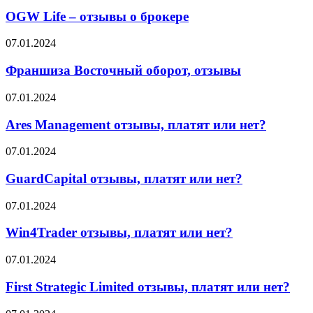
Life
говорят
миф?
–
OGW Life – отзывы о брокере
партнёры
отзывы
о
Франшиза
07.01.2024
брокере
Восточный
оборот,
Франшиза Восточный оборот, отзывы
отзывы
Ares
07.01.2024
Management
отзывы,
Ares Management отзывы, платят или нет?
платят
или
GuardCapital
07.01.2024
нет?
отзывы,
платят
GuardCapital отзывы, платят или нет?
или
нет?
Win4Trader
07.01.2024
отзывы,
платят
Win4Trader отзывы, платят или нет?
или
нет?
First
07.01.2024
Strategic
Limited
First Strategic Limited отзывы, платят или нет?
отзывы,
платят