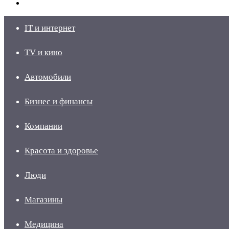
skin
Войти
IT и интернет
TV и кино
Автомобили
Бизнес и финансы
Компании
Красота и здоровье
Люди
Магазины
Медицина