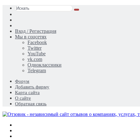
Искать
Switch
skin
Sidebar
Случайная
статья
Вход / Регистрация
Мы в соцсетях
Facebook
Twitter
YouTube
vk.com
Одноклассники
Telegram
Форум
Добавить фирму
Карта сайта
О сайте
Обратная связь
Меню
Искать
Switch