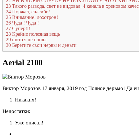
22
НИ В КОЕМ СЛУЧАЕ НЕ ПОКУПАЙТЕ ЭТОТ КИТАЙ
23
Такого развода, свет не видовал, 4 канала в хреновом качес
24
Поржал, спасибо!
25
Внимание! лохотрон!
26
Чуда ! Чуда !
27
Супер!!!
28
Крайне полезная вещь
29
шото я не понял
30
Берегите свои нервы и деньги
Aerial 2100
Виктор Морозов
17 января, 2019 год
Полное дерьмо! Да еще
Никаких!
Недостатки:
Уже описал!