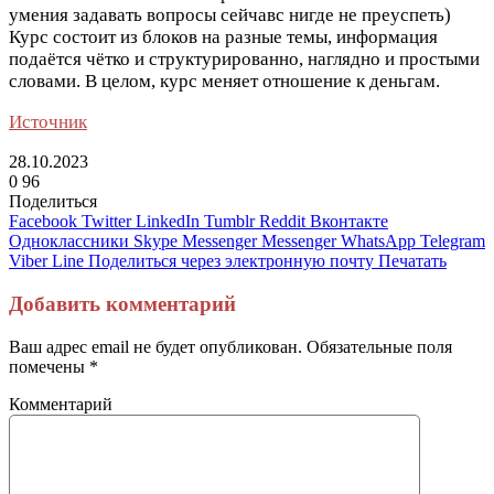
умения задавать вопросы сейчавс нигде не преуспеть)
Курс состоит из блоков на разные темы, информация
подаётся чётко и структурированно, наглядно и простыми
словами. В целом, курс меняет отношение к деньгам.
Источник
28.10.2023
0
96
Поделиться
Facebook
Twitter
LinkedIn
Tumblr
Reddit
Вконтакте
Одноклассники
Skype
Messenger
Messenger
WhatsApp
Telegram
Viber
Line
Поделиться через электронную почту
Печатать
Добавить комментарий
Ваш адрес email не будет опубликован.
Обязательные поля
помечены
*
Комментарий