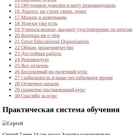
15
Обучением доволен и могу рекомендовать
16
Дорого, но стоит своих денег
17
Можно и новеньким
18
Успехи уже есть
19
Учиться можно, выдают удостоверение по итогам
20
Контора ни о чём
21
Great Educational Organization
22
Обман, мошенничество
23
Достойная работа
24
Рекомендую
25
Все отлично
26
Бесплатный но полезный курс
27
стабильность в наше нестабильное время
28
Отличное начало
29
грамотно поставленный курс
30
Спасибо за курс
Практическая система обучения
Сергей
7 мин 24 сек назад
Захотел основательно