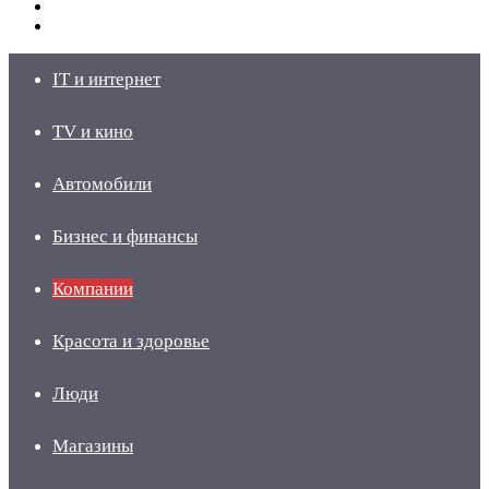
Switch
skin
Войти
IT и интернет
TV и кино
Автомобили
Бизнес и финансы
Компании
Красота и здоровье
Люди
Магазины