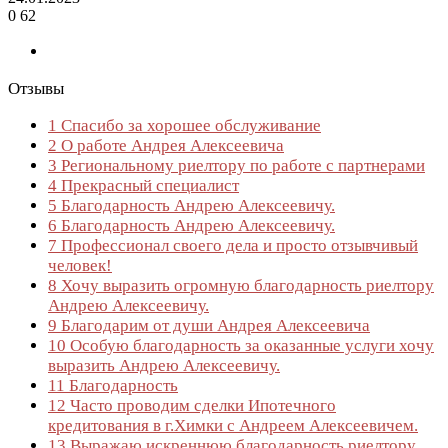
0
62
Отзывы
1
Спасибо за хорошее обслуживание
2
О работе Андрея Алексеевича
3
Региональному риелтору по работе с партнерами
4
Прекрасный специалист
5
Благодарность Андрею Алексеевичу.
6
Благодарность Андрею Алексеевичу.
7
Профессионал своего дела и просто отзывчивый
человек!
8
Хочу выразить огромную благодарность риелтору
Андрею Алексеевичу.
9
Благодарим от души Андрея Алексеевича
10
Особую благодарность за оказанные услуги хочу
выразить Андрею Алексеевичу.
11
Благодарность
12
Часто проводим сделки Ипотечного
кредитования в г.Химки с Андреем Алексеевичем.
13
Выражаю искреннюю благодарность риелтору