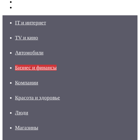
Switch
skin
Войти
IT и интернет
TV и кино
Автомобили
Бизнес и финансы
Компании
Красота и здоровье
Люди
Магазины