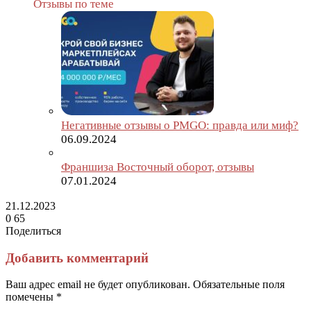
Отзывы по теме
Негативные отзывы о PMGO: правда или миф?
06.09.2024
Франшиза Восточный оборот, отзывы
07.01.2024
21.12.2023
0
65
Поделиться
Facebook
Twitter
LinkedIn
Tumblr
Reddit
Вконтакте
Одноклассники
Skype
Messenger
Messenger
WhatsApp
Telegram
Viber
Line
Поделиться
Печатать
через
Добавить комментарий
электронную
почту
Ваш адрес email не будет опубликован.
Обязательные поля
помечены
*