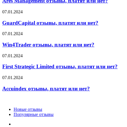
Ares Management отзывы, платят или нет?
платят
или
GuardCapital
07.01.2024
нет?
отзывы,
платят
GuardCapital отзывы, платят или нет?
или
нет?
Win4Trader
07.01.2024
отзывы,
платят
Win4Trader отзывы, платят или нет?
или
нет?
First
07.01.2024
Strategic
Limited
First Strategic Limited отзывы, платят или нет?
отзывы,
платят
Accuindex
07.01.2024
или
отзывы,
нет?
платят
Accuindex отзывы, платят или нет?
или
нет?
Новые отзывы
Популярные отзывы