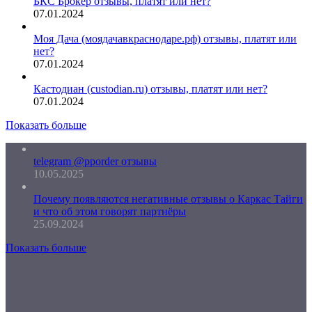
БКС Брокер отзывы, платят или нет?
07.01.2024
Моя Дача (моядачавкраснодаре.рф) отзывы, платят или
нет?
07.01.2024
Кастодиан (custodian.ru) отзывы, платят или нет?
07.01.2024
Показать больше
telegram @pporder отзывы
10.05.2025
Почему появляются негативные отзывы о Каркас Тайги
и что об этом говорят партнёры
25.09.2024
Показать больше