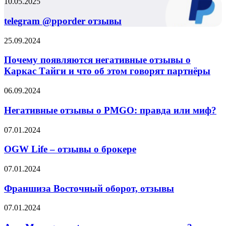
telegram
10.05.2025
@pporder
отзывы
telegram @pporder отзывы
Почему
25.09.2024
появляются
негативные
Почему появляются негативные отзывы о
отзывы
Каркас Тайги и что об этом говорят партнёры
о
Каркас
Негативные
06.09.2024
Тайги
отзывы
и
о
Негативные отзывы о PMGO: правда или миф?
что
PMGO:
об
правда
OGW
07.01.2024
этом
или
Life
говорят
миф?
–
OGW Life – отзывы о брокере
партнёры
отзывы
о
Франшиза
07.01.2024
брокере
Восточный
оборот,
Франшиза Восточный оборот, отзывы
отзывы
Ares
07.01.2024
Management
отзывы,