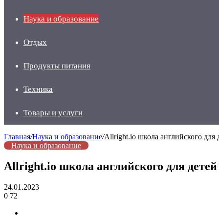
Наука и образование
Отдых
Продукты питания
Техника
Товары и услуги
Главная
/
Наука и образование
/
Allright.io школа английского для
Наука и образование
Allright.io школа английского для дете
24.01.2023
0
72