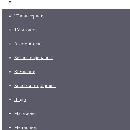
skin
Войти
IT и интернет
TV и кино
Автомобили
Бизнес и финансы
Компании
Красота и здоровье
Люди
Магазины
Медицина