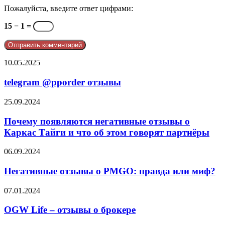
Пожалуйста, введите ответ цифрами:
15 − 1 =
telegram
10.05.2025
@pporder
отзывы
telegram @pporder отзывы
Почему
25.09.2024
появляются
негативные
Почему появляются негативные отзывы о
отзывы
Каркас Тайги и что об этом говорят партнёры
о
Каркас
Негативные
06.09.2024
Тайги
отзывы
и
о
Негативные отзывы о PMGO: правда или миф?
что
PMGO:
об
правда
OGW
07.01.2024
этом
или
Life
говорят
миф?
–
OGW Life – отзывы о брокере
партнёры
отзывы