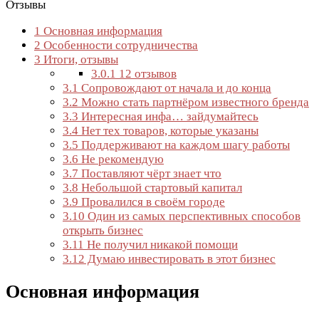
Отзывы
1
Основная информация
2
Особенности сотрудничества
3
Итоги, отзывы
3.0.1
12 отзывов
3.1
Сопровождают от начала и до конца
3.2
Можно стать партнёром известного бренда
3.3
Интересная инфа… зайдумайтесь
3.4
Нет тех товаров, которые указаны
3.5
Поддерживают на каждом шагу работы
3.6
Не рекомендую
3.7
Поставляют чёрт знает что
3.8
Небольшой стартовый капитал
3.9
Провалился в своём городе
3.10
Один из самых перспективных способов
открыть бизнес
3.11
Не получил никакой помощи
3.12
Думаю инвестировать в этот бизнес
Основная информация