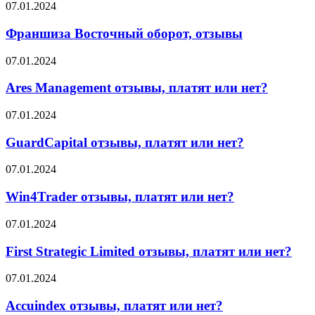
о
Франшиза
07.01.2024
брокере
Восточный
оборот,
Франшиза Восточный оборот, отзывы
отзывы
Ares
07.01.2024
Management
отзывы,
Ares Management отзывы, платят или нет?
платят
или
GuardCapital
07.01.2024
нет?
отзывы,
платят
GuardCapital отзывы, платят или нет?
или
нет?
Win4Trader
07.01.2024
отзывы,
платят
Win4Trader отзывы, платят или нет?
или
нет?
First
07.01.2024
Strategic
Limited
First Strategic Limited отзывы, платят или нет?
отзывы,
платят
Accuindex
07.01.2024
или
отзывы,
нет?
платят
Accuindex отзывы, платят или нет?