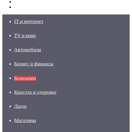
Switch
skin
Войти
IT и интернет
TV и кино
Автомобили
Бизнес и финансы
Компании
Красота и здоровье
Люди
Магазины