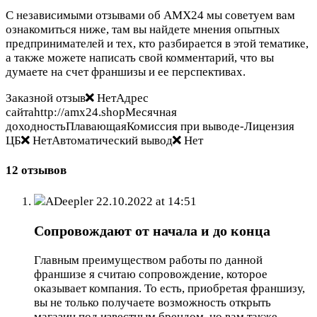
С независимыми отзывами об AMX24 мы советуем вам
ознакомиться ниже, там вы найдете мнения опытных
предпринимателей и тех, кто разбирается в этой тематике,
а также можете написать свой комментарий, что вы
думаете на счет франшизы и ее перспективах.
Заказной отзыв
НетАдрес
сайтаhttp://amx24.shopМесячная
доходностьПлавающаяКомиссия при выводе-Лицензия
ЦБ
НетАвтоматический вывод
Нет
12 отзывов
ADeepler
22.10.2022 at 14:51
Сопровождают от начала и до конца
Главным преимуществом работы по данной
франшизе я считаю сопровождение, которое
оказывает компания. То есть, приобретая франшизу,
вы не только получаете возможность открыть
магазин под известным брендом, но вам также