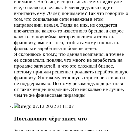
внимание. Но блин, в социальных сетях сидят уже
все, от мало до велика. У меня дедушка сидит
вконтакте, ему 70 лет, понимаете? Так что говорить о
том, что социальные сети неважны в этом
направлении, нельзя. Глядя на них, не создается
впечатление какого-то известного бренда, а скорее
какого-то ноунейма, которая пытается втюхать
франшизу, вместо того, чтобы самому открывать
филиалы и зарабатывать больше денег.
Я склоняюсь к тому, что данная компания, а точнее
ее основатели, поняли, что много не заработать на
продаже запчастей, и что это сложный бизнес,
поэтому приняли решение продавать неработающую
франшизу. Я к такому отношусь строго негативно и
не поддерживаю. Поэтому рекомендую держаться
от таких вещей подальше. Это нисколько не лучше,
чем те же финансовые пирамиды.
Grego
07.12.2022 at 11:07
Поставляют чёрт знает что
Угораздило меня, как говорится, связаться с