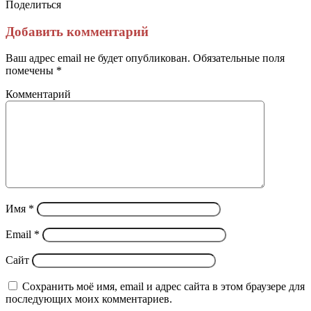
Поделиться
Facebook
Twitter
LinkedIn
Tumblr
Reddit
Вконтакте
Одноклассники
Skype
Messenger
Messenger
WhatsApp
Telegram
Viber
Line
Поделиться
Печатать
через
Добавить комментарий
электронную
почту
Ваш адрес email не будет опубликован.
Обязательные поля
помечены
*
Комментарий
Имя
*
Email
*
Сайт
Сохранить моё имя, email и адрес сайта в этом браузере для
последующих моих комментариев.