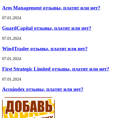
Management
отзывы,
Ares Management отзывы, платят или нет?
платят
или
GuardCapital
07.01.2024
нет?
отзывы,
платят
GuardCapital отзывы, платят или нет?
или
нет?
Win4Trader
07.01.2024
отзывы,
платят
Win4Trader отзывы, платят или нет?
или
нет?
First
07.01.2024
Strategic
Limited
First Strategic Limited отзывы, платят или нет?
отзывы,
платят
Accuindex
07.01.2024
или
отзывы,
нет?
платят
Accuindex отзывы, платят или нет?
или
нет?