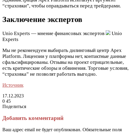
“страховки”, чтобы оправдываться перед трейдерами.
Заключение экспертов
Unio Experts — мнение финансовых экспертов
Unio
Experts
Мы не рекомендуем выбирать дилинговый центр Apex
Platform. Лицензии у платформы нет, контактные данные
сфальсифицированы. Отзывы на проект отрицательные,
есть критические обзоры и обвинения. Торговые условия,
“страховка” не позволят работать выгодно.
Источник
17.12.2023
0
45
Поделиться
Facebook
Twitter
LinkedIn
Tumblr
Reddit
Вконтакте
Одноклассники
Skype
Messenger
Messenger
WhatsApp
Telegram
Viber
Line
Поделиться
Печатать
через
Добавить комментарий
электронную
почту
Ваш адрес email не будет опубликован.
Обязательные поля