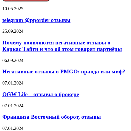
telegram
10.05.2025
@pporder
отзывы
telegram @pporder отзывы
Почему
25.09.2024
появляются
негативные
Почему появляются негативные отзывы о
отзывы
Каркас Тайги и что об этом говорят партнёры
о
Каркас
Негативные
06.09.2024
Тайги
отзывы
и
о
Негативные отзывы о PMGO: правда или миф?
что
PMGO:
об
правда
OGW
07.01.2024
этом
или
Life
говорят
миф?
–
OGW Life – отзывы о брокере
партнёры
отзывы
о
Франшиза
07.01.2024
брокере
Восточный
оборот,
Франшиза Восточный оборот, отзывы
отзывы
Ares
07.01.2024