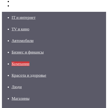
Switch
skin
Войти
IT и интернет
TV и кино
Автомобили
Бизнес и финансы
Компании
Красота и здоровье
Люди
Магазины