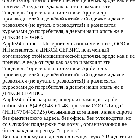
организатор этой мошеннической цепочки, вроде как и не
причём. А ведь от туда как раз то и выходят эти
“шедевры” оригинальной техники Apple и др.
производителей в дешёвой китайской одежке и далее
развозятся (не путать с разводятся!) и разносятся
курьерами до потребителя, а деньги наши опять же в
ДИКСИ СЕРВИС.
Apple24.online…
Интернет-магазины меняются, ООО и
ИП меняются, а ДИКСИ СЕРВИС, неизменный
организатор этой мошеннической цепочки, вроде как и не
причём. А ведь от туда как раз то и выходят эти
“шедевры” оригинальной техники Apple и др.
производителей в дешёвой китайской одежке и далее
развозятся (не путать с разводятся!) и разносятся
курьерами до потребителя, а деньги наши опять же в
ДИКСИ СЕРВИС.
Apple24.online закрыли, теперь их замещает apple-
online.store 8(499)648-61-48, при этом ООО “Линда”
(ИНН:7704430725) безымянная компания, этакая сирота
без фактического адреса, без офиса, без руководства, но
со Службой поддержки “на дому”, организованной не
более как для перевода “стрелок”.
Вопрос почему они до сих пор существуют? Вред от них