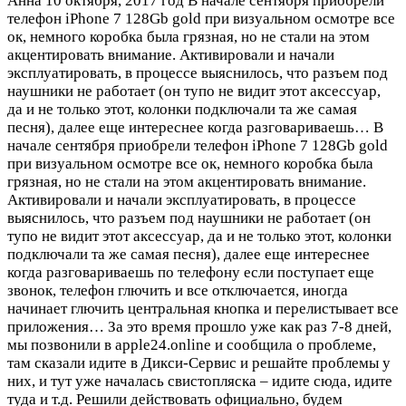
Анна
10 октября, 2017 год
В начале сентября приобрели
телефон iPhone 7 128Gb gold при визуальном осмотре все
ок, немного коробка была грязная, но не стали на этом
акцентировать внимание. Активировали и начали
эксплуатировать, в процессе выяснилось, что разъем под
наушники не работает (он тупо не видит этот аксессуар,
да и не только этот, колонки подключали та же самая
песня), далее еще интереснее когда разговариваешь…
В
начале сентября приобрели телефон iPhone 7 128Gb gold
при визуальном осмотре все ок, немного коробка была
грязная, но не стали на этом акцентировать внимание.
Активировали и начали эксплуатировать, в процессе
выяснилось, что разъем под наушники не работает (он
тупо не видит этот аксессуар, да и не только этот, колонки
подключали та же самая песня), далее еще интереснее
когда разговариваешь по телефону если поступает еще
звонок, телефон глючить и все отключается, иногда
начинает глючить центральная кнопка и перелистывает все
приложения… За это время прошло уже как раз 7-8 дней,
мы позвонили в apple24.online и сообщила о проблеме,
там сказали идите в Дикси-Сервис и решайте проблемы у
них, и тут уже началась свистопляска – идите сюда, идите
туда и т.д. Решили действовать официально, будем