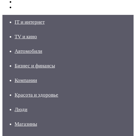
Switch
skin
Войти
IT и интернет
TV и кино
Автомобили
Бизнес и финансы
Компании
Красота и здоровье
Люди
Магазины