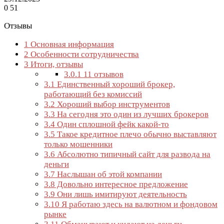
0
51
Отзывы
1
Основная информация
2
Особенности сотрудничества
3
Итоги, отзывы
3.0.1
11 отзывов
3.1
Единственный хороший брокер,
работающий без комиссий
3.2
Хороший выбор инструментов
3.3
На сегодня это один из лучших брокеров
3.4
Один сплошной фейк какой-то
3.5
Такое кредитное плечо обычно выставляют
только мошенники
3.6
Абсолютно типичный сайт для развода на
деньги
3.7
Наслышан об этой компании
3.8
Довольно интересное предложение
3.9
Они лишь имитируют деятельность
3.10
Я работаю здесь на валютном и фондовом
рынке