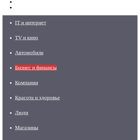
Switch
skin
Войти
IT и интернет
TV и кино
Автомобили
Бизнес и финансы
Компании
Красота и здоровье
Люди
Магазины