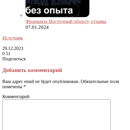
Франшиза Восточный оборот, отзывы
07.01.2024
Источник
29.12.2023
0
51
Поделиться
Facebook
Twitter
LinkedIn
Tumblr
Reddit
Вконтакте
Одноклассники
Skype
Messenger
Messenger
WhatsApp
Telegram
Viber
Line
Поделиться
Печатать
через
Добавить комментарий
электронную
почту
Ваш адрес email не будет опубликован.
Обязательные поля
помечены
*
Комментарий