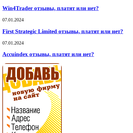
отзывы,
платят
Win4Trader отзывы, платят или нет?
или
нет?
First
07.01.2024
Strategic
Limited
First Strategic Limited отзывы, платят или нет?
отзывы,
платят
Accuindex
07.01.2024
или
отзывы,
нет?
платят
Accuindex отзывы, платят или нет?
или
нет?