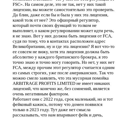
FSC». На самом деле, это не так, нет у них такой
лицензии, вы можете самостоятельно это проверить.
Да блин, даже если бы и была у них эта лицензия,
какой толк от нее? Это офшорный регулятор,
который почти своих функций то толком не
выполняет, о каком регулировании может идти речь,
я не знаю. Вот у них должна быть лицензия от FCA,
судя по тому, что в контактах расположен адрес
Великобритании, ну и где эта лицензии? Я вот что-то
ее совсем не вижу, хотя эта лицензия должна быть
абсолютно у каждого британского брокера, я это
точно знаю и точно могу говорить. Но нет, у них нет
FCA, между прочим этот регулятор считается одним
из самых строгих, уже после американских. Так что
можно смело заявлять, что эта мусорная помойка
ARBITRAGE PROFITS LIMITED не имеет никаких
лицензий, что конечно же, без сомнений, является
очень негативным фактором.
Работают они с 2022 года, срок маленький, но и тот
фейковый кажись, потому что домен появился
только в 2023 году. Тут даже нет смысла
рассказывать, что нам впаривают фейк и дичь,