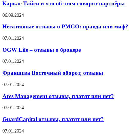
отзывы
Каркас Тайги и что об этом говорят партнёры
о
Каркас
Негативные
06.09.2024
Тайги
отзывы
и
о
Негативные отзывы о PMGO: правда или миф?
что
PMGO:
об
правда
OGW
07.01.2024
этом
или
Life
говорят
миф?
–
OGW Life – отзывы о брокере
партнёры
отзывы
о
Франшиза
07.01.2024
брокере
Восточный
оборот,
Франшиза Восточный оборот, отзывы
отзывы
Ares
07.01.2024
Management
отзывы,
Ares Management отзывы, платят или нет?
платят
или
GuardCapital
07.01.2024
нет?
отзывы,
платят
GuardCapital отзывы, платят или нет?
или
нет?
Win4Trader
07.01.2024