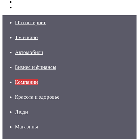
Switch
skin
Войти
IT и интернет
TV и кино
Автомобили
Бизнес и финансы
Компании
Красота и здоровье
Люди
Магазины