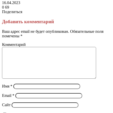
16.04.2023
0
69
Поделиться
Facebook
Twitter
LinkedIn
Tumblr
Reddit
Вконтакте
Одноклассники
Skype
Messenger
Messenger
WhatsApp
Telegram
Viber
Line
Поделиться
Печатать
через
Добавить комментарий
электронную
почту
Ваш адрес email не будет опубликован.
Обязательные поля
помечены
*
Комментарий
Имя
*
Email
*
Сайт