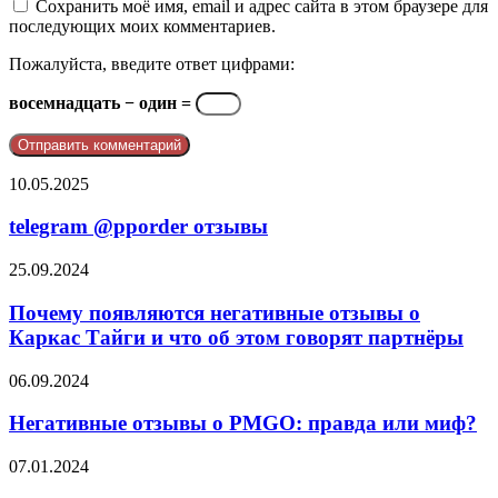
Сохранить моё имя, email и адрес сайта в этом браузере для
последующих моих комментариев.
Пожалуйста, введите ответ цифрами:
восемнадцать − один =
telegram
10.05.2025
@pporder
отзывы
telegram @pporder отзывы
Почему
25.09.2024
появляются
негативные
Почему появляются негативные отзывы о
отзывы
Каркас Тайги и что об этом говорят партнёры
о
Каркас
Негативные
06.09.2024
Тайги
отзывы
и
о
Негативные отзывы о PMGO: правда или миф?
что
PMGO:
об
правда
OGW
07.01.2024
этом
или
Life
говорят