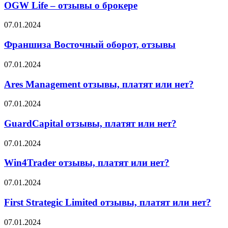
миф?
–
OGW Life – отзывы о брокере
партнёры
отзывы
о
Франшиза
07.01.2024
брокере
Восточный
оборот,
Франшиза Восточный оборот, отзывы
отзывы
Ares
07.01.2024
Management
отзывы,
Ares Management отзывы, платят или нет?
платят
или
GuardCapital
07.01.2024
нет?
отзывы,
платят
GuardCapital отзывы, платят или нет?
или
нет?
Win4Trader
07.01.2024
отзывы,
платят
Win4Trader отзывы, платят или нет?
или
нет?
First
07.01.2024
Strategic
Limited
First Strategic Limited отзывы, платят или нет?
отзывы,
платят
Accuindex
07.01.2024
или