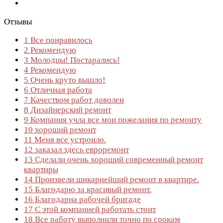
Отзывы
1
Все понравилось
2
Рекомендую
3
Молодцы! Постарались!
4
Рекомендую
5
Очень круто вышло!
6
Отличная работа
7
Качеством работ доволен
8
Дизайнерский ремонт
9
Компания учла все мои пожелания по ремонту
10
хороший ремонт
11
Меня все устроило.
12
заказал здесь евроремонт
13
Сделали очень хороший современный ремонт
квартиры
14
Произвели шикарнейший ремонт в квартире.
15
Благодарю за красивый ремонт.
16
Благодарна рабочей бригаде
17
С этой компанией работать стоит
18
Все работу выполнили точно по срокам