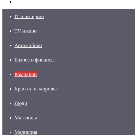
skin
Войти
IT и интернет
TV и кино
Автомобили
Бизнес и финансы
Компании
Красота и здоровье
Люди
Магазины
Медицина