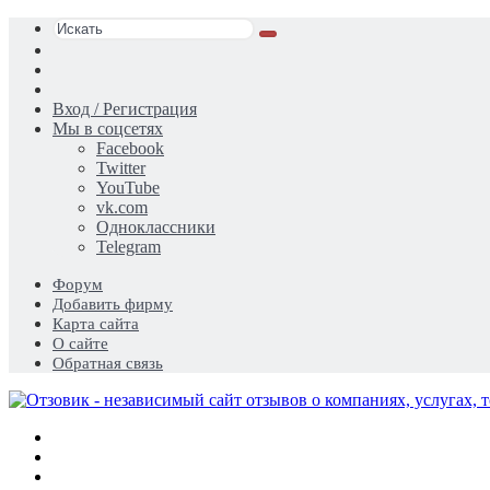
Искать
Switch
skin
Sidebar
Случайная
статья
Вход / Регистрация
Мы в соцсетях
Facebook
Twitter
YouTube
vk.com
Одноклассники
Telegram
Форум
Добавить фирму
Карта сайта
О сайте
Обратная связь
Меню
Искать
Switch