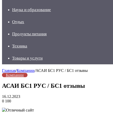
Наука и образование
Отдых
Продукты питания
Техника
Товары и услуги
Главная
/
Компании
/
АСАИ БС1 РУС / БС1 отзывы
Компании
АСАИ БС1 РУС / БС1 отзывы
16.12.2023
0
100