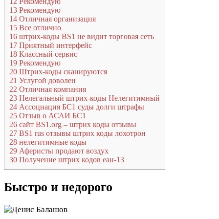
12
Рекомендую
13
Рекомендую
14
Отличная организация
15
Все отлично
16
штрих-коды BS1 не видит торговая сеть
17
Приятный интерфейс
18
Классный сервис
19
Рекомендую
20
Штрих-коды сканируются
21
Услугой доволен
22
Отличная компания
23
Нелегальный штрих-коды Нелегитимный
24
Ассоциация БС1 суды долги штрафы
25
Отзыв о АСАИ БС1
26
сайт BS1.org – штрих коды отзывы
27
BS1 rus отзывы штрих коды лохотрон
28
нелегитимные коды
29
Аферисты продают воздух
30
Получение штрих кодов еан-13
Быстро и недорого