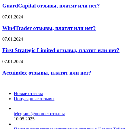
платят
GuardCapital отзывы, платят или нет?
или
нет?
Win4Trader
07.01.2024
отзывы,
платят
Win4Trader отзывы, платят или нет?
или
нет?
First
07.01.2024
Strategic
Limited
First Strategic Limited отзывы, платят или нет?
отзывы,
платят
Accuindex
07.01.2024
или
отзывы,
нет?
платят
Accuindex отзывы, платят или нет?
или
нет?
Новые отзывы
Популярные отзывы
telegram @pporder отзывы
10.05.2025