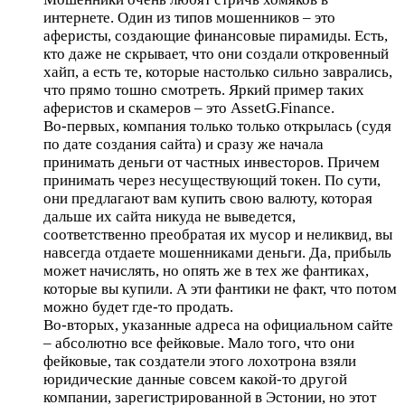
интернете. Один из типов мошенников – это
аферисты, создающие финансовые пирамиды. Есть,
кто даже не скрывает, что они создали откровенный
хайп, а есть те, которые настолько сильно заврались,
что прямо тошно смотреть. Яркий пример таких
аферистов и скамеров – это AssetG.Finance.
Во-первых, компания только только открылась (судя
по дате создания сайта) и сразу же начала
принимать деньги от частных инвесторов. Причем
принимать через несуществующий токен. По сути,
они предлагают вам купить свою валюту, которая
дальше их сайта никуда не выведется,
соответственно преобратая их мусор и неликвид, вы
навсегда отдаете мошенниками деньги. Да, прибыль
может начислять, но опять же в тех же фантиках,
которые вы купили. А эти фантики не факт, что потом
можно будет где-то продать.
Во-вторых, указанные адреса на официальном сайте
– абсолютно все фейковые. Мало того, что они
фейковые, так создатели этого лохотрона взяли
юридические данные совсем какой-то другой
компании, зарегистрированной в Эстонии, но этот