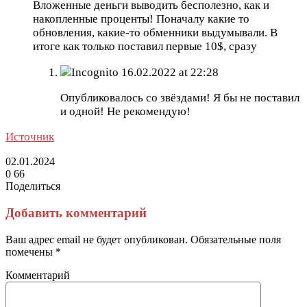
Вложенные деньги выводить бесполезно, как и
накопленные проценты! Поначалу какие то
обновления, какие-то обменники выдумывали. В
итоге как только поставил первые 10$, сразу
Incognito
16.02.2022 at 22:28
Опубликовалось со звёздами! Я бы не поставил
и одной! Не рекомендую!
Источник
02.01.2024
0
66
Поделиться
Facebook
Twitter
LinkedIn
Tumblr
Reddit
Вконтакте
Одноклассники
Skype
Messenger
Messenger
WhatsApp
Telegram
Viber
Line
Поделиться
Печатать
через
Добавить комментарий
электронную
почту
Ваш адрес email не будет опубликован.
Обязательные поля
помечены
*
Комментарий