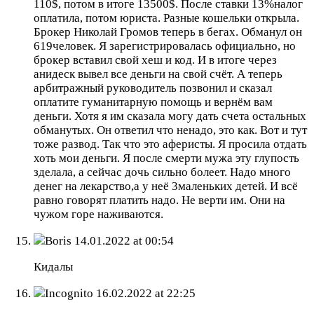
110$, потом в итоге 13500$. После ставки 13%налог
оплатила, потом юриста. Разные кошельки открыла.
Брокер Николай Громов теперь в бегах. Обманул он
619человек. Я зарегистрировалась официально, но
брокер вставил свой хеш и код. И в итоге через
анидеск вывел все деньги на свой счёт. А теперь
арбитражный руководитель позвонил и сказал
оплатите гуманитарную помощь и вернём вам
деньги. Хотя я им сказала могу дать счета остальных
обманутых. Он ответил что ненадо, это как. Вот и тут
тоже развод. Так что это аферисты. Я просила отдать
хоть мои деньги. Я после смерти мужа эту глупость
зделала, а сейчас дочь сильно болеет. Надо много
денег на лекарство,а у неё 3маленьких детей. И всё
равно говорят платить надо. Не верти им. Они на
чужом горе наживаются.
Boris
14.01.2022 at 00:54
Кидалы
Incognito
16.02.2022 at 22:25