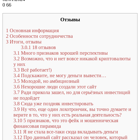
0
66
Отзывы
1
Основная информация
2
Особенности сотрудничества
3
Итоги, отзывы
3.0.1
18 отзывов
3.1
Много признаков хорошей перспективы
3.2
Возможно, что и нет вовсе никакой криптовалюты
у них
3.3
Всё работает!)
3.4
Подскажите, не могу деньги вывести…
3.5
Молодой, но амбициозный
3.6
Нехорошие люди создали этот сайт
3.7
Ради прикола зашел, но для серьёзных инвестиций
не подойдет
3.8
Сюда уже поздняк инвестировать
3.9
Ну что, еще один лохотрончик, вы точно думаете и
верите в то, что у них есть реальная деятельность?
3.10
5 признаков, что это фейк и мошенническая
финансовая пирамида
3.11
Я не стала все-таки сюда вкладывать деньги
3.12
Про данный сайт рассказал он человек, который