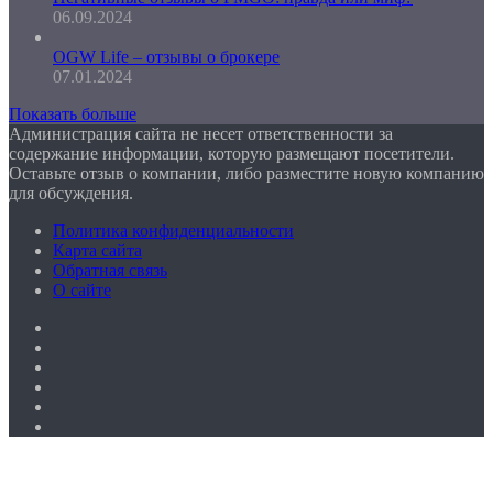
06.09.2024
OGW Life – отзывы о брокере
07.01.2024
Показать больше
Администрация сайта не несет ответственности за
содержание информации, которую размещают посетители.
Оставьте отзыв о компании, либо разместите новую компанию
для обсуждения.
Политика конфиденциальности
Карта сайта
Обратная связь
О сайте
Facebook
Twitter
YouTube
vk.com
Одноклассники
Telegram
Facebook
Twitter
WhatsApp
Telegram
Кнопка
«Наверх»