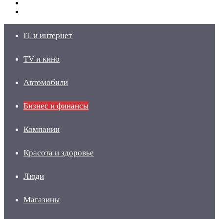
Switch
skin
Войти
IT и интернет
TV и кино
Автомобили
Бизнес и финансы
Компании
Красота и здоровье
Люди
Магазины