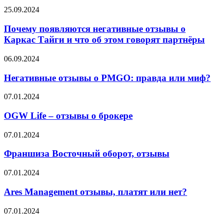
Почему
25.09.2024
появляются
негативные
Почему появляются негативные отзывы о
отзывы
Каркас Тайги и что об этом говорят партнёры
о
Каркас
Негативные
06.09.2024
Тайги
отзывы
и
о
Негативные отзывы о PMGO: правда или миф?
что
PMGO:
об
правда
OGW
07.01.2024
этом
или
Life
говорят
миф?
–
OGW Life – отзывы о брокере
партнёры
отзывы
о
Франшиза
07.01.2024
брокере
Восточный
оборот,
Франшиза Восточный оборот, отзывы
отзывы
Ares
07.01.2024
Management
отзывы,
Ares Management отзывы, платят или нет?
платят
или
GuardCapital
07.01.2024
нет?
отзывы,