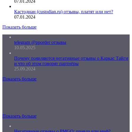
07.01.2024
Кастодиан (custodian.ru) отзывы, платят или нет?
07.01.2024
Показать больше
telegram @pporder отзывы
10.05.2025
Почему появляются негативные отзывы о Каркас Тайги
и что об этом говорят партнёры
25.09.2024
Показать больше
Показать больше
Негативные отзывы о PMGO: правда или миф?