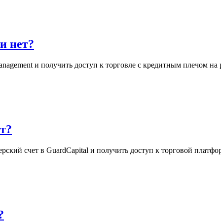
и нет?
nagement и получить доступ к торговле с кредитным плечом на
ет?
ский счет в GuardCapital и получить доступ к торговой платф
?