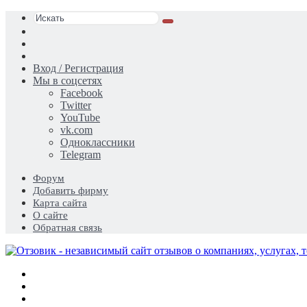
Искать
Switch
skin
Sidebar
Случайная
статья
Вход / Регистрация
Мы в соцсетях
Facebook
Twitter
YouTube
vk.com
Одноклассники
Telegram
Форум
Добавить фирму
Карта сайта
О сайте
Обратная связь
Меню
Искать
Switch