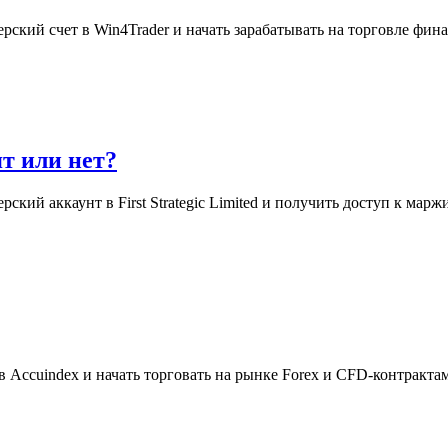
рский счет в Win4Trader и начать зарабатывать на торговле ф
ят или нет?
кий аккаунт в First Strategic Limited и получить доступ к ма
в Accuindex и начать торговать на рынке Forex и CFD-контрак