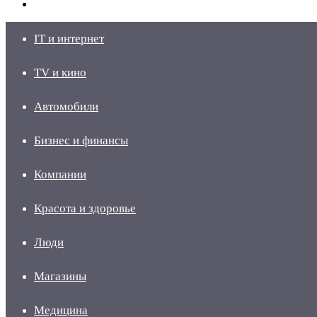
skin
Войти
IT и интернет
TV и кино
Автомобили
Бизнес и финансы
Компании
Красота и здоровье
Люди
Магазины
Медицина