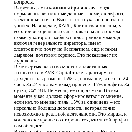
вопросы.
В-третьих, если компания британская, то где
нормальные контактные данные – номер телефона,
электронная почта. Вместо этого указана почта на
yandex. На яндексе, КАРЛ, Британская контора, у
которой официальный сайт только на английском
языке, у которой якобы вся иностранная команда,
включая генерального директора, имеет
электронную почту на бесплатном, еще и таком
дырявом, почтовом сервисе. Это показывает их
«уровень».
В-четвертых, как и во многих аналогичных
лоховозках, в AVK-Capital тоже гарантируют
доходность в размере 15% за, внимание, всего-то 24
часа. За 24 часа вам вклад принесет 15% профита. За
сутки, СУТКИ. Не месяц, не год, а сутки. В этом
моменте у вас должно сформироваться сомнение,
если нет, то мне вас жаль. 15% за один день – это
нереально большая доходность, которая точно
невозможно в реальной деятельности. Это мираж, и
конечно же вранье со стороны тех, кто такой профит
вам обещает.
В-пятых, обратимся к команде проекта. Все до