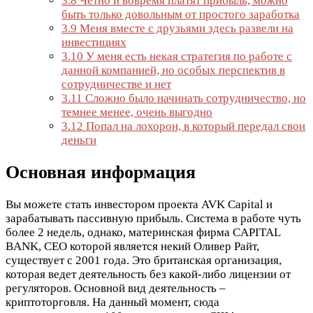
3.8
Четно и вовремя платят прибыль, можно
быть только довольным от простого заработка
3.9
Меня вместе с друзьями здесь развели на
инвестициях
3.10
У меня есть некая стратегия по работе с
данной компанией, но особых перспектив в
сотрудничестве и нет
3.11
Сложно было начинать сотрудничество, но
темнее менее, очень выгодно
3.12
Попал на лохорон, в который передал свои
деньги
Основная информация
Вы можете стать инвестором проекта AVK Capital и
зарабатывать пассивную прибыль. Система в работе чуть
более 2 недель, однако, материнская фирма CAPITAL
BANK, CEO которой является некий Оливер Райт,
существует с 2001 года. Это британская организация,
которая ведет деятельность без какой-либо лицензии от
регуляторов. Основной вид деятельность –
криптоторговля. На данный момент, сюда