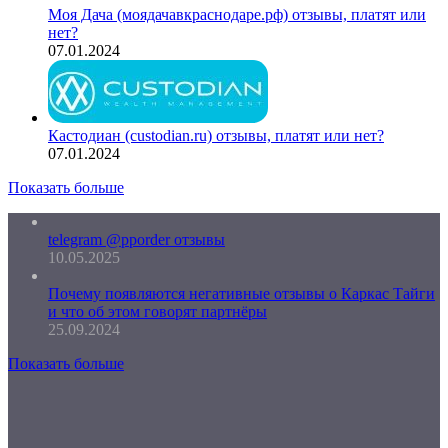
Моя Дача (моядачавкраснодаре.рф) отзывы, платят или
нет?
07.01.2024
Кастодиан (custodian.ru) отзывы, платят или нет?
07.01.2024
Показать больше
telegram @pporder отзывы
10.05.2025
Почему появляются негативные отзывы о Каркас Тайги
и что об этом говорят партнёры
25.09.2024
Показать больше