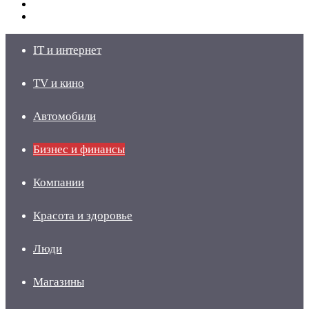
Switch
skin
Войти
IT и интернет
TV и кино
Автомобили
Бизнес и финансы
Компании
Красота и здоровье
Люди
Магазины