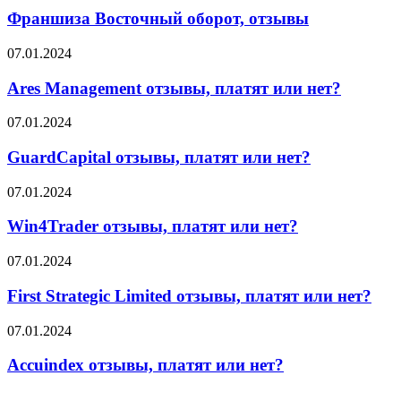
оборот,
Франшиза Восточный оборот, отзывы
отзывы
Ares
07.01.2024
Management
отзывы,
Ares Management отзывы, платят или нет?
платят
или
GuardCapital
07.01.2024
нет?
отзывы,
платят
GuardCapital отзывы, платят или нет?
или
нет?
Win4Trader
07.01.2024
отзывы,
платят
Win4Trader отзывы, платят или нет?
или
нет?
First
07.01.2024
Strategic
Limited
First Strategic Limited отзывы, платят или нет?
отзывы,
платят
Accuindex
07.01.2024
или
отзывы,
нет?
платят
Accuindex отзывы, платят или нет?
или
нет?