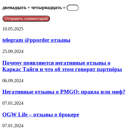
двенадцать + четырнадцать =
telegram
10.05.2025
@pporder
отзывы
telegram @pporder отзывы
Почему
25.09.2024
появляются
негативные
Почему появляются негативные отзывы о
отзывы
Каркас Тайги и что об этом говорят партнёры
о
Каркас
Негативные
06.09.2024
Тайги
отзывы
и
о
Негативные отзывы о PMGO: правда или миф?
что
PMGO:
об
правда
OGW
07.01.2024
этом
или
Life
говорят
миф?
–
OGW Life – отзывы о брокере
партнёры
отзывы
о
Франшиза
07.01.2024
брокере
Восточный