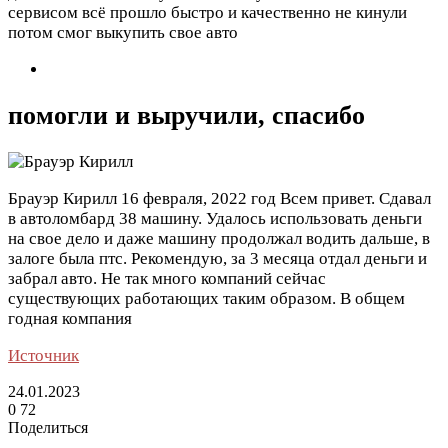
сервисом всё прошло быстро и качественно не кинули
потом смог выкупить свое авто
помогли и выручили, спасибо
Брауэр Кирилл
16 февраля, 2022 год
Всем привет. Сдавал
в автоломбард 38 машину. Удалось использовать деньги
на свое дело и даже машину продолжал водить дальше, в
залоге была птс. Рекомендую, за 3 месяца отдал деньги и
забрал авто. Не так много компаний сейчас
существующих работающих таким образом. В общем
годная компания
Источник
24.01.2023
0
72
Поделиться
Facebook
Twitter
LinkedIn
Tumblr
Reddit
Вконтакте
Одноклассники
Skype
Messenger
Messenger
WhatsApp
Telegram
Viber
Line
Поделиться
Печатать