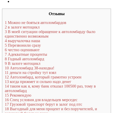
Отзывы
1
Можно не бояться автоломбардов
2
в залоге мотоцикл
3
В моей ситуации обращение к автоломбарду было
единственно возможным
4
выручалочка наша
5
Перезвонили сразу
6
честно оценивают
7
Адекватные проценты
8
Годный автоломбард
9
В залоге мотоцикл
10
Автоломбард 38-находка!
11
деньги на стройку тут взял
12
Автоломбард, который грамотно устроен
13
когда прижмет и сильно надо денег
14
таким как я, кому банк отказал 100500 раз, тому в
автоломбард
15
Рекомендую
16
Спец условия для владельцев мерседес
17
Грузовой транспорт берут в залог под птс
18
Выгодный для меня процент и без поручителей, и