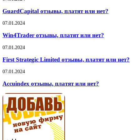
нет?
отзывы,
платят
GuardCapital отзывы, платят или нет?
или
нет?
Win4Trader
07.01.2024
отзывы,
платят
Win4Trader отзывы, платят или нет?
или
нет?
First
07.01.2024
Strategic
Limited
First Strategic Limited отзывы, платят или нет?
отзывы,
платят
Accuindex
07.01.2024
или
отзывы,
нет?
платят
Accuindex отзывы, платят или нет?
или
нет?