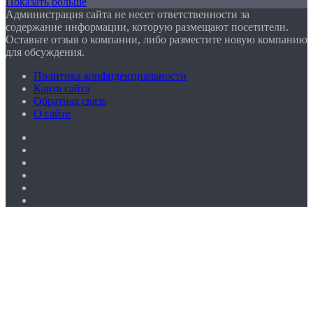
Показать больше
Администрация сайта не несет ответственности за
содержание информации, которую размещают посетители.
Оставьте отзыв о компании, либо разместите новую компанию
для обсуждения.
Политика конфиденциальности
Карта сайта
Обратная связь
О сайте
Facebook
Twitter
YouTube
vk.com
Одноклассники
Telegram
Facebook
Twitter
WhatsApp
Telegram
Кнопка
«Наверх»