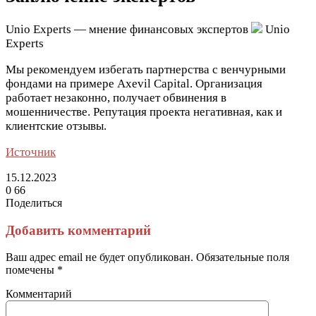
Unio Experts — мнение финансовых экспертов
Unio
Experts
Мы рекомендуем избегать партнерства с венчурными
фондами на примере Axevil Capital. Организация
работает незаконно, получает обвинения в
мошенничестве. Репутация проекта негативная, как и
клиентские отзывы.
Источник
15.12.2023
0
66
Поделиться
Facebook
Twitter
LinkedIn
Tumblr
Reddit
Вконтакте
Одноклассники
Skype
Messenger
Messenger
WhatsApp
Telegram
Viber
Line
Поделиться
Печатать
через
Добавить комментарий
электронную
почту
Ваш адрес email не будет опубликован.
Обязательные поля
помечены
*
Комментарий