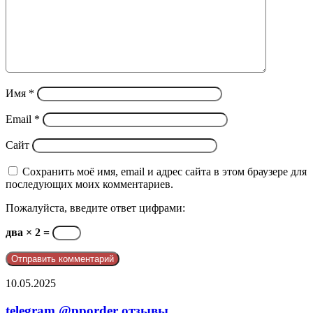
Имя
*
Email
*
Сайт
Сохранить моё имя, email и адрес сайта в этом браузере для
последующих моих комментариев.
Пожалуйста, введите ответ цифрами:
два × 2 =
telegram
10.05.2025
@pporder
отзывы
telegram @pporder отзывы