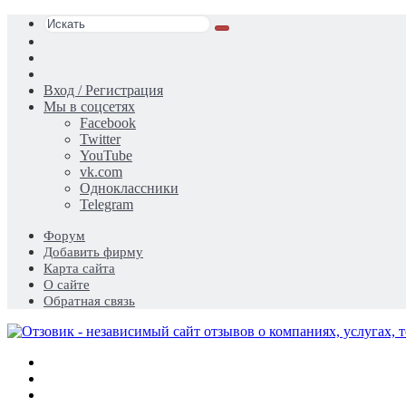
Искать
Switch
skin
Sidebar
Случайная
статья
Вход / Регистрация
Мы в соцсетях
Facebook
Twitter
YouTube
vk.com
Одноклассники
Telegram
Форум
Добавить фирму
Карта сайта
О сайте
Обратная связь
Меню
Искать
Switch