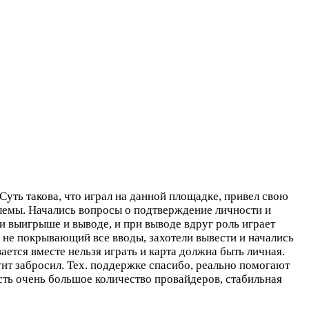
Суть такова, что играл на данной площадке, привел свою
блемы. Начались вопросы о подтверждение личности и
 выигрыше и выводе, и при выводе вдруг роль играет
о не покрывающий все вводы, захотели вывести и начались
ется вместе нельзя играть и карта должна быть личная.
аунт забросил. Тех. поддержке спасибо, реально помогают
есть очень большое количество провайдеров, стабильная