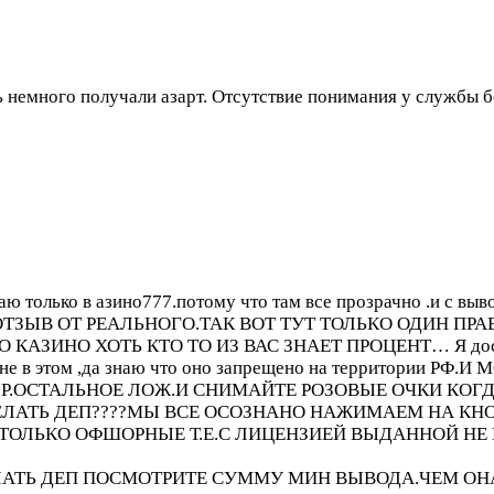
ть немного получали азарт. Отсутствие понимания у службы 
аю только в азино777.потому что там все прозрачно .и с выв
К ОТЗЫВ ОТ РЕАЛЬНОГО.ТАК ВОТ ТУТ ТОЛЬКО ОДИН ПР
О КАЗИНО ХОТЬ КТО ТО ИЗ ВАС ЗНАЕТ ПРОЦЕНТ…
Я до
дело не в этом ,да знаю что оно запрещено на территор
0Р.ОСТАЛЬНОЕ ЛОЖ.И СНИМАЙТЕ РОЗОВЫЕ ОЧКИ КОГДА
ДЕЛАТЬ ДЕП????МЫ ВСЕ ОСОЗНАНО НАЖИМАЕМ НА КН
ТОЛЬКО ОФШОРНЫЕ Т.Е.С ЛИЦЕНЗИЕЙ ВЫДАННОЙ НЕ В
ЕЛАТЬ ДЕП ПОСМОТРИТЕ СУММУ МИН ВЫВОДА.ЧЕМ ОН