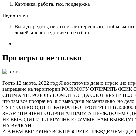
Картинка, работа, тех. поддержка
Недостатки:
Вывод средств, никто не заинтересован, чтобы вы хо
людей, а в последствие еще и бан.
Про игры и не только
Гость
12 марта, 2022 год
Я достаточно давно играю .но игр
запрещено на территории РФ.И МОГУ ОТЛИЧИТЬ ФЕЙ
СНИМАЙТЕ РОЗОВЫЕ ОЧКИ КОГДА СЛОТ КРУТИТЕ,ЭТ
что там все прозрачно .и с выводами моментально .но 
ТУТ ТОЛЬКО ОДИН ПРАВДА ПРО ПРОИГРЫШ В 350000
ЗНАЕТ ПРОЦЕНТ ОТДАЧИ АППАРАТА ПРЕЖДЕ ЧЕМ С
НЕ ВЫВОДЯТ И Т.Д.КРУПНЫЕ СУММЫ ВАМ ВЫВЕДУТ 
НА ВУЛКАН
А В НЕМ ВЫ ТОЧНО ВСЕ ПРОСРЕТЕ.ПРЕЖДЕ ЧЕМ СД