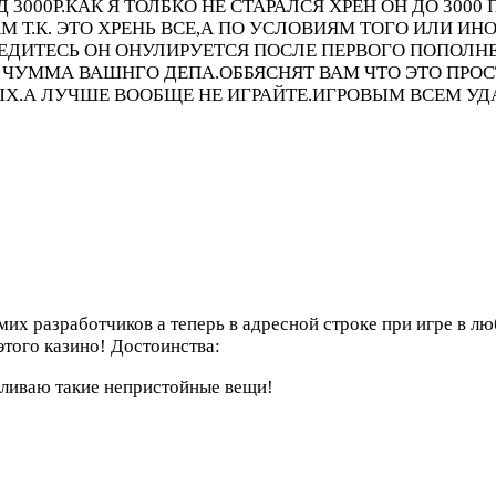
 3000Р.КАК Я ТОЛБКО НЕ СТАРАЛСЯ ХРЕН ОН ДО 3000
М Т.К. ЭТО ХРЕНЬ ВСЕ,А ПО УСЛОВИЯМ ТОГО ИЛИ И
ВЕДИТЕСЬ ОН ОНУЛИРУЕТСЯ ПОСЛЕ ПЕРВОГО ПОПОЛНЕ
О ЧУММА ВАШНГО ДЕПА.ОББЯСНЯТ ВАМ ЧТО ЭТО ПРОС
ЫХ.А ЛУЧШЕ ВООБЩЕ НЕ ИГРАЙТЕ.ИГРОВЫМ ВСЕМ УД
их разработчиков а теперь в адресной строке при игре в лю
этого казино!
Достоинства:
аливаю такие непристойные вещи!