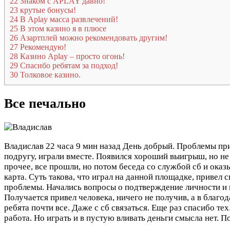
22
Знаком с APLAY давно!
23
крутые бонусы!
24
В Aplay масса развлечений!
25
В этом казино я в плюсе
26
Азартплей можно рекомендовать другим!
27
Рекомендую!
28
Казино Aplay – просто огонь!
29
Спасибо ребятам за подход!
30
Толковое казино.
Все печально
Владислав
22 часа 9 мин назад
День добрый. Проблемы при 
подругу, играли вместе. Появился хороший выигрыш, но н
прочее, все прошли, но потом беседа со службой сб и оказ
карта. Суть такова, что играл на данной площадке, привел
проблемы. Начались вопросы о подтверждение личности и пр
Получается привел человека, ничего не получив, а в благо
ребята почти все. Даже с сб связаться. Еще раз спасибо т
работа. Но играть и в пустую вливать деньги смысла нет. П