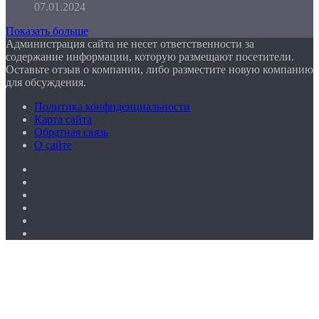
07.01.2024
Показать больше
Администрация сайта не несет ответственности за
содержание информации, которую размещают посетители.
Оставьте отзыв о компании, либо разместите новую компанию
для обсуждения.
Политика конфиденциальности
Карта сайта
Обратная связь
О сайте
Facebook
Twitter
YouTube
vk.com
Одноклассники
Telegram
Facebook
Twitter
WhatsApp
Telegram
Кнопка
«Наверх»