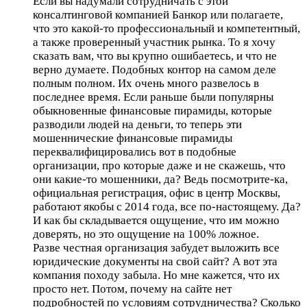
Если вы надумали сотрудничать с этой
консалтинговой компанией Банкор или полагаете,
что это какой-то профессиональный и компетентный,
а также проверенный участник рынка. То я хочу
сказать вам, что вы крупно ошибаетесь, и что не
верно думаете. Подобных контор на самом деле
полным полном. Их очень много развелось в
последнее время. Если раньше были популярны
обыкновенные финансовые пирамиды, которые
разводили людей на деньги, то теперь эти
мошеннические финансовые пирамиды
переквалифицировались вот в подобные
организации, про которые даже и не скажешь, что
они какие-то мошенники, да? Ведь посмотрите-ка,
официальная регистрация, офис в центр Москвы,
работают якобы с 2014 года, все по-настоящему. Да?
И как бы складывается ощущение, что им можно
доверять, но это ощущение на 100% ложное.
Разве честная организация забудет выложить все
юридические документы на свой сайт? А вот эта
компания походу забыла. Но мне кажется, что их
просто нет. Потом, почему на сайте нет
подробностей по условиям сотрудничества? Сколько