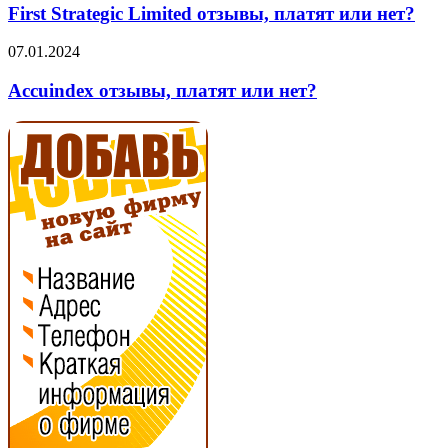
Limited
First Strategic Limited отзывы, платят или нет?
отзывы,
платят
Accuindex
07.01.2024
или
отзывы,
нет?
платят
Accuindex отзывы, платят или нет?
или
нет?