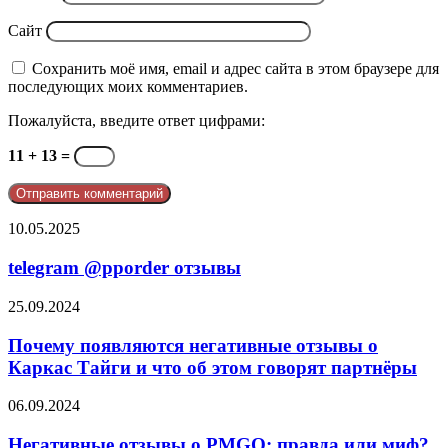
Сайт
Сохранить моё имя, email и адрес сайта в этом браузере для
последующих моих комментариев.
Пожалуйста, введите ответ цифрами:
11 + 13 =
telegram
10.05.2025
@pporder
отзывы
telegram @pporder отзывы
Почему
25.09.2024
появляются
негативные
Почему появляются негативные отзывы о
отзывы
Каркас Тайги и что об этом говорят партнёры
о
Каркас
Негативные
06.09.2024
Тайги
отзывы
и
о
Негативные отзывы о PMGO: правда или миф?