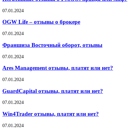
что
PMGO:
об
правда
OGW
07.01.2024
этом
или
Life
говорят
миф?
–
OGW Life – отзывы о брокере
партнёры
отзывы
о
Франшиза
07.01.2024
брокере
Восточный
оборот,
Франшиза Восточный оборот, отзывы
отзывы
Ares
07.01.2024
Management
отзывы,
Ares Management отзывы, платят или нет?
платят
или
GuardCapital
07.01.2024
нет?
отзывы,
платят
GuardCapital отзывы, платят или нет?
или
нет?
Win4Trader
07.01.2024
отзывы,
платят
Win4Trader отзывы, платят или нет?
или
нет?
First
07.01.2024
Strategic