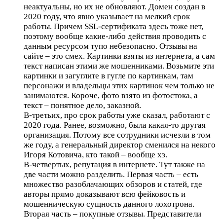
неактуальны, но их не обновляют. Домен создан в
2020 году, что явно указывает на мелкий срок
работы. Причем SSL-сертификата здесь тоже нет,
поэтому вообще какие-либо действия проводить с
данным ресурсом тупо небезопасно. Отзывы на
сайте – это смех. Картинки взяты из интернета, а сам
текст написан этими же мошенниками. Возьмите эти
картинки и загуглите в гугле по картинкам, там
персонажи и владельцы этих картинок чем только не
занимаются. Короче, фото взято из фотостока, а
текст – понятное дело, заказной.
В-третьих, про срок работы уже сказал, работают с
2020 года. Ранее, возможно, была какая-то другая
организация. Потому все сотрудники исчезли в том
же году, а генеральный директор сменился на некого
Игоря Котовича, кто такой – вообще хз.
В-четвертых, репутация в интернете. Тут также на
две части можно разделить. Первая часть – есть
множество разоблачающих обзоров и статей, где
авторы прямо доказывают всю фейковость и
мошенническую сущность данного лохотрона.
Вторая часть – покупные отзывы. Представители