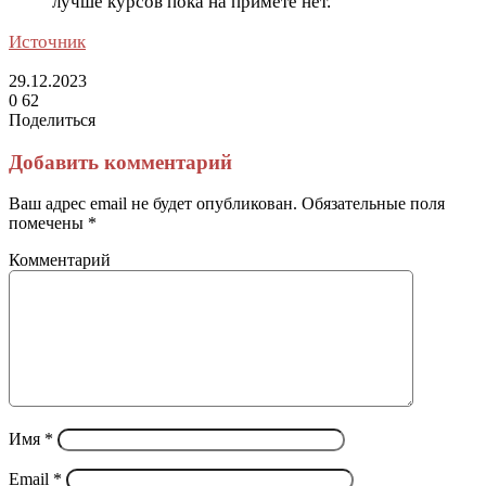
лучше курсов пока на примете нет.
Источник
29.12.2023
0
62
Поделиться
Facebook
Twitter
LinkedIn
Tumblr
Reddit
Вконтакте
Одноклассники
Skype
Messenger
Messenger
WhatsApp
Telegram
Viber
Line
Поделиться
Печатать
через
Добавить комментарий
электронную
почту
Ваш адрес email не будет опубликован.
Обязательные поля
помечены
*
Комментарий
Имя
*
Email
*