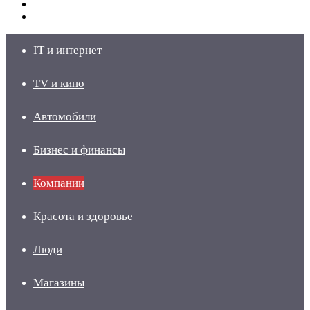
Switch
skin
Войти
IT и интернет
TV и кино
Автомобили
Бизнес и финансы
Компании
Красота и здоровье
Люди
Магазины