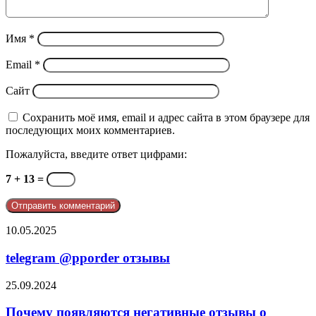
Имя
*
Email
*
Сайт
Сохранить моё имя, email и адрес сайта в этом браузере для
последующих моих комментариев.
Пожалуйста, введите ответ цифрами:
7 + 13 =
telegram
10.05.2025
@pporder
отзывы
telegram @pporder отзывы
Почему
25.09.2024
появляются
негативные
Почему появляются негативные отзывы о