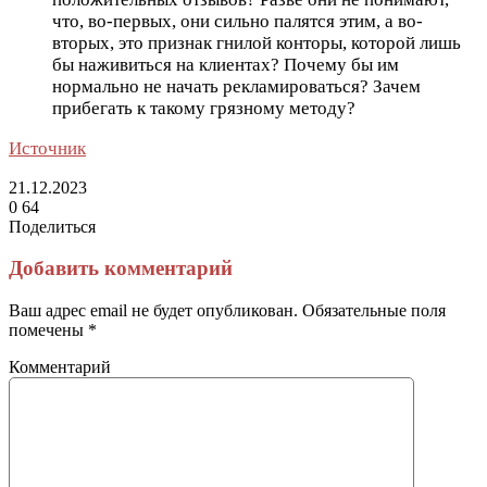
что, во-первых, они сильно палятся этим, а во-
вторых, это признак гнилой конторы, которой лишь
бы наживиться на клиентах? Почему бы им
нормально не начать рекламироваться? Зачем
прибегать к такому грязному методу?
Источник
21.12.2023
0
64
Поделиться
Facebook
Twitter
LinkedIn
Tumblr
Reddit
Вконтакте
Одноклассники
Skype
Messenger
Messenger
WhatsApp
Telegram
Viber
Line
Поделиться
Печатать
через
Добавить комментарий
электронную
почту
Ваш адрес email не будет опубликован.
Обязательные поля
помечены
*
Комментарий