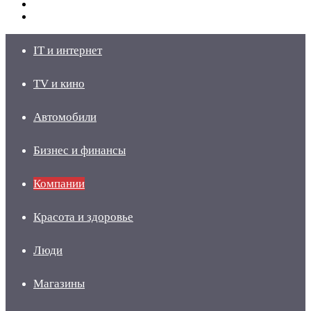
Switch
skin
Войти
IT и интернет
TV и кино
Автомобили
Бизнес и финансы
Компании
Красота и здоровье
Люди
Магазины