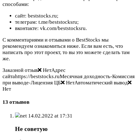
способами:
сайт: beststocks.ru;
телеграм: t.me/beststocksru;
вконтакте: vk.com/beststocksru.
С комментариями и отзывами о BestStocks мы
рекомендуем ознакомиться ниже. Если вам есть, что
написать про этот проект, то вы это можете сделать там
же.
Заказной отзыв
НетАдрес
сайтаhttps://beststocks.ruМесячная доходность-Комиссия
при выводе-Лицензия ЦБ
НетАвтоматический вывод
Нет
13 отзывов
net
14.02.2022 at 17:31
Не советую