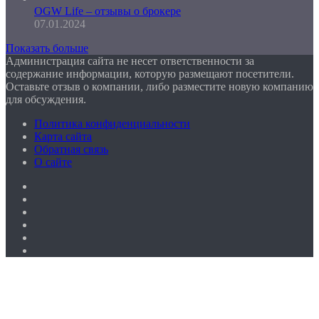
OGW Life – отзывы о брокере
07.01.2024
Показать больше
Администрация сайта не несет ответственности за
содержание информации, которую размещают посетители.
Оставьте отзыв о компании, либо разместите новую компанию
для обсуждения.
Политика конфиденциальности
Карта сайта
Обратная связь
О сайте
Facebook
Twitter
YouTube
vk.com
Одноклассники
Telegram
Facebook
Twitter
WhatsApp
Telegram
Кнопка
«Наверх»