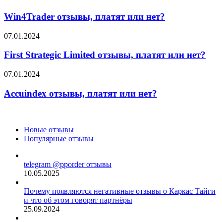
отзывы,
платят
Win4Trader отзывы, платят или нет?
или
нет?
First
07.01.2024
Strategic
Limited
First Strategic Limited отзывы, платят или нет?
отзывы,
платят
Accuindex
07.01.2024
или
отзывы,
нет?
платят
Accuindex отзывы, платят или нет?
или
нет?
Новые отзывы
Популярные отзывы
telegram @pporder отзывы
10.05.2025
Почему появляются негативные отзывы о Каркас Тайги
и что об этом говорят партнёры
25.09.2024