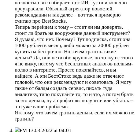
полностью все собирает этот ИИ, тут они конечно
преукрасили. Обычный агрегатор новостей,
рекомендации и так далее – вот так я примерно
считаю про BestStocks.
Теперь перейдем к тому – стоит ли им доверять,
стоит ли брать на вооружение данный инструмент?
Я думаю, что нет. Почему? Тут подписка, стоит она
1000 рублей в месяц, либо можно за 20000 рублей
купить на бессрочно. Но зачем тратить такие
деньги? Да, они не особо крупные, но толку от этого
я не вижу, потому что бесплатных аналогов полным-
полно в интернете. Просто покопайтесь, и вы
найдете. А эти БестСтокс ведь даже не отвечают
головой, что они рекомендуют и советовать. Я могу
также от балды создать сервис, пихать туда
аналитику, типо покупайте то, то и это, а потом брать
за это деньги, ну а профит вы получите или убыток –
это уже ваши проблемы.
Я к тому, что зачем тратить деньги, если их можно не
тратить?
FM
13.03.2022 at 04:01