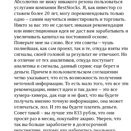
Абсолютно не вижу никакого резона пользоваться
услугами компании BestStocks. Я, как инвестор со
стажем более 20 лет, могу порекомендовать только
одно – самим научиться инвестировать и торговать.
Никто за вас это не сделает, никакая рекомендация
или инвестиционная идея не даст вам зарабатывать и
увеличивать капитал на постоянной основе.
Поверьте мне на слово. Все эти советы – чушь
полнейшая, как сам проект, так и те, откуда взяты эти
сигналы, своей головой за результат не отвечают. Но
в отличие от тех аналитиков, откуда поступает
аналитика и сигналы, данный сервис еще берет и
деньги. Причем в пользовательском соглашении
четко указывает, что есть возможность получения
неточной информации. То есть мало того, что все эти
рекомендации, инвест идеи и так далее – это все
хумера-химера, дак еще и не факт, что вы будете
получать именно точную информацию, она может
отличаться, лол. И зто вы будете платить деньги.
Совет такой – вы лучше эти 833 рубля, что они
просят раз в месяц, покупайте акцию. Уверен, что
так вы больше заработаете в долгосрочной
перспективе, потому что наберетесь реального