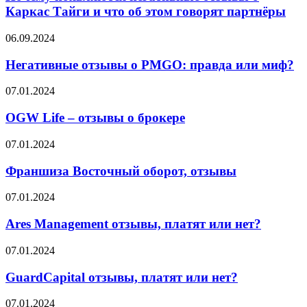
отзывы
Каркас Тайги и что об этом говорят партнёры
о
Каркас
Негативные
06.09.2024
Тайги
отзывы
и
о
Негативные отзывы о PMGO: правда или миф?
что
PMGO:
об
правда
OGW
07.01.2024
этом
или
Life
говорят
миф?
–
OGW Life – отзывы о брокере
партнёры
отзывы
о
Франшиза
07.01.2024
брокере
Восточный
оборот,
Франшиза Восточный оборот, отзывы
отзывы
Ares
07.01.2024
Management
отзывы,
Ares Management отзывы, платят или нет?
платят
или
GuardCapital
07.01.2024
нет?
отзывы,
платят
GuardCapital отзывы, платят или нет?
или
нет?
Win4Trader
07.01.2024