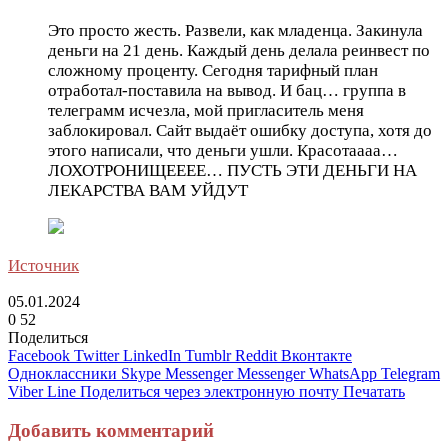
Это просто жесть. Развели, как младенца. Закинула
деньги на 21 день. Каждый день делала реинвест по
сложному проценту. Сегодня тарифный план
отработал-поставила на вывод. И бац… группа в
телеграмм исчезла, мой пригласитель меня
заблокировал. Сайт выдаёт ошибку доступа, хотя до
этого написали, что деньги ушли. Красотаааа…
ЛОХОТРОНИЩЕЕЕЕ… ПУСТЬ ЭТИ ДЕНЬГИ НА
ЛЕКАРСТВА ВАМ УЙДУТ
Источник
05.01.2024
0
52
Поделиться
Facebook
Twitter
LinkedIn
Tumblr
Reddit
Вконтакте
Одноклассники
Skype
Messenger
Messenger
WhatsApp
Telegram
Viber
Line
Поделиться через электронную почту
Печатать
Добавить комментарий