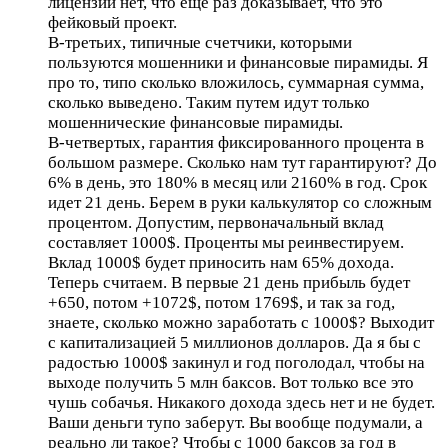
лицензии нет, что еще раз доказывает, что это
фейковый проект.
В-третьих, типичные счетчики, которыми
пользуются мошенники и финансовые пирамиды. Я
про то, типо сколько вложилось, суммарная сумма,
сколько выведено. Таким путем идут только
мошеннические финансовые пирамиды.
В-четвертых, гарантия фиксированного процента в
большом размере. Сколько нам тут гарантируют? До
6% в день, это 180% в месяц или 2160% в год. Срок
идет 21 день. Берем в руки калькулятор со сложным
процентом. Допустим, первоначальный вклад
составляет 1000$. Проценты мы реинвестируем.
Вклад 1000$ будет приносить нам 65% дохода.
Теперь считаем. В первые 21 день прибыль будет
+650, потом +1072$, потом 1769$, и так за год,
знаете, сколько можно заработать с 1000$? Выходит
с капитализацией 5 миллионов долларов. Да я бы с
радостью 1000$ закинул и год поголодал, чтобы на
выходе получить 5 млн баксов. Вот только все это
чушь собачья. Никакого дохода здесь нет и не будет.
Ваши деньги тупо заберут. Вы вообще подумали, а
реально ли такое? Чтобы с 1000 баксов за год в