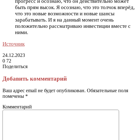
прогресс и осознаю, что он действительно может
быть прям высок. Я осознаю, что это толчок вперёд,
что это новые возможности и новые шансы
зарабатывать. И я на данный момент очень
положительно рассматриваю инвестиции вместе с
ними.
Источник
24.12.2023
0
72
Поделиться
Facebook
Twitter
LinkedIn
Tumblr
Reddit
Вконтакте
Одноклассники
Skype
Messenger
Messenger
WhatsApp
Telegram
Viber
Line
Поделиться
Печатать
через
Добавить комментарий
электронную
почту
Ваш адрес email не будет опубликован.
Обязательные поля
помечены
*
Комментарий