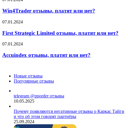
отзывы,
платят
Win4Trader отзывы, платят или нет?
или
нет?
First
07.01.2024
Strategic
Limited
First Strategic Limited отзывы, платят или нет?
отзывы,
платят
Accuindex
07.01.2024
или
отзывы,
нет?
платят
Accuindex отзывы, платят или нет?
или
нет?
Новые отзывы
Популярные отзывы
telegram @pporder отзывы
10.05.2025
Почему появляются негативные отзывы о Каркас Тайги
и что об этом говорят партнёры
25.09.2024