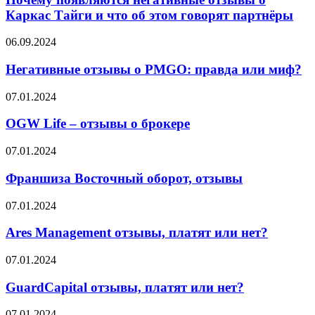
отзывы
Каркас Тайги и что об этом говорят партнёры
о
Каркас
Негативные
06.09.2024
Тайги
отзывы
и
о
Негативные отзывы о PMGO: правда или миф?
что
PMGO:
об
правда
OGW
07.01.2024
этом
или
Life
говорят
миф?
–
OGW Life – отзывы о брокере
партнёры
отзывы
о
Франшиза
07.01.2024
брокере
Восточный
оборот,
Франшиза Восточный оборот, отзывы
отзывы
Ares
07.01.2024
Management
отзывы,
Ares Management отзывы, платят или нет?
платят
или
GuardCapital
07.01.2024
нет?
отзывы,
платят
GuardCapital отзывы, платят или нет?
или
нет?
Win4Trader
07.01.2024