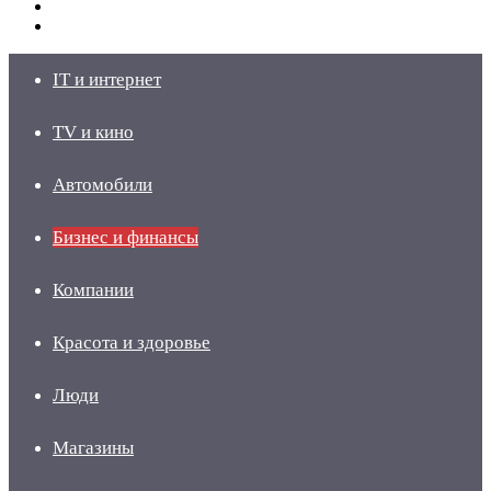
Switch
skin
Войти
IT и интернет
TV и кино
Автомобили
Бизнес и финансы
Компании
Красота и здоровье
Люди
Магазины