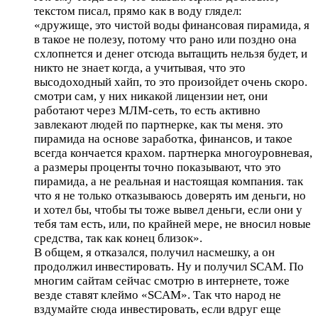
текстом писал, прямо как в воду глядел:
«дружище, это чистой воды финансовая пирамида, я
в такое не полезу, потому что рано или поздно она
схлопнется и денег отсюда вытащить нельзя будет, и
никто не знает когда, а учитывая, что это
высодоходный хайп, то это произойдет очень скоро.
смотри сам, у них никакой лицензии нет, они
работают через МЛМ-сеть, то есть активно
завлекают людей по партнерке, как ты меня. это
пирамида на основе заработка, финансов, и такое
всегда кончается крахом. партнерка многоуровневая,
а размеры проценты точно показывают, что это
пирамида, а не реальная и настоящая компания. так
что я не только отказываюсь доверять им деньги, но
и хотел бы, чтобы ты тоже вывел деньги, если они у
тебя там есть, или, по крайней мере, не вносил новые
средства, так как конец близок».
В общем, я отказался, получил насмешку, а он
продолжил инвестировать. Ну и получил SCAM. По
многим сайтам сейчас смотрю в интернете, тоже
везде ставят клеймо «SCAM». Так что народ не
вздумайте сюда инвестировать, если вдруг еще