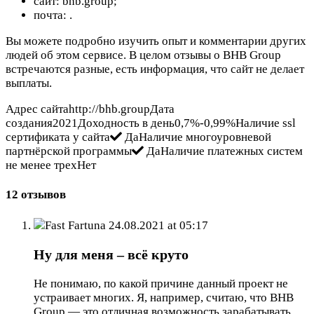
сайт: bhb.group;
почта:
.
Вы можете подробно изучить опыт и комментарии других
людей об этом сервисе. В целом отзывы о BHB Group
встречаются разные, есть информация, что сайт не делает
выплаты.
Адрес сайтаhttp://bhb.groupДата
создания2021Доходность в день0,7%-0,99%Наличие ssl
сертификата у сайта
ДаНаличие многоуровневой
партнёрской программы
ДаНаличие платежных систем
не менее трехНет
12 отзывов
Fast Fartuna
24.08.2021 at 05:17
Ну для меня – всё круто
Не понимаю, по какой причине данный проект не
устраивает многих. Я, например, считаю, что BHB
Group — это отличная возможность зарабатывать