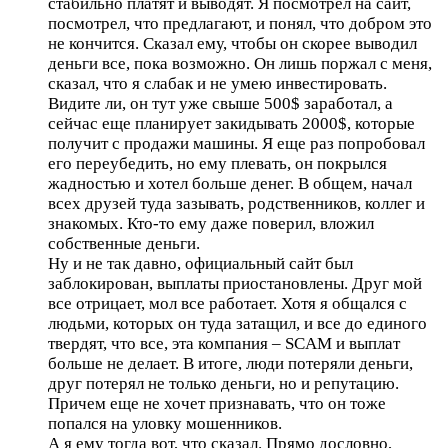
стабильно платят и выводят. Я посмотрел на сайт,
посмотрел, что предлагают, и понял, что добром это
не кончится. Сказал ему, чтобы он скорее выводил
деньги все, пока возможно. Он лишь поржал с меня,
сказал, что я слабак и не умею инвестировать.
Видите ли, он тут уже свыше 500$ заработал, а
сейчас еще планирует закидывать 2000$, которые
получит с продажи машины. Я еще раз попробовал
его переубедить, но ему плевать, он покрылся
жадностью и хотел больше денег. В общем, начал
всех друзей туда зазывать, родственников, коллег и
знакомых. Кто-то ему даже поверил, вложил
собственные деньги.
Ну и не так давно, официальный сайт был
заблокирован, выплаты приостановлены. Друг мой
все отрицает, мол все работает. Хотя я общался с
людьми, которых он туда затащил, и все до единого
твердят, что все, эта компания – SCAM и выплат
больше не делает. В итоге, люди потеряли деньги,
друг потерял не только деньги, но и репутацию.
Причем еще не хочет признавать, что он тоже
попался на уловку мошенников.
А я ему тогда вот, что сказал. Прямо дословно,