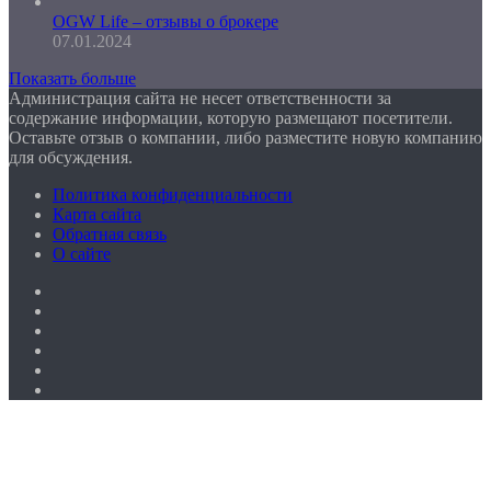
OGW Life – отзывы о брокере
07.01.2024
Показать больше
Администрация сайта не несет ответственности за
содержание информации, которую размещают посетители.
Оставьте отзыв о компании, либо разместите новую компанию
для обсуждения.
Политика конфиденциальности
Карта сайта
Обратная связь
О сайте
Facebook
Twitter
YouTube
vk.com
Одноклассники
Telegram
Facebook
Twitter
WhatsApp
Telegram
Кнопка
«Наверх»