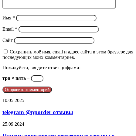
Имя
*
Email
*
Сайт
Сохранить моё имя, email и адрес сайта в этом браузере для
последующих моих комментариев.
Пожалуйста, введите ответ цифрами:
три × пять =
telegram
10.05.2025
@pporder
отзывы
telegram @pporder отзывы
Почему
25.09.2024
появляются
негативные
Почему появляются негативные отзывы о