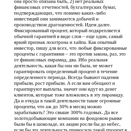
она просто обязана быть, 2) нет реальных
финансовых отчетностей, бухгалтерских бумаг,
подтверждающих, что помимо каких-либо
инвестиций они занимаются добычей и
производством драгоценностей. Идем далее.
Фиксированный процент, который подкрепляется
обычной гарантией в виде слов – еще один, самый
яркий признак лохотрона и хайпа. Как опытный
инвестор, пишу для всех, что любые фиксированные
проценты с гарантиями – это против закона, раз, это
от финансовых пирамид, два. Ибо реальная
деятельность, какая бы она ни была, не может
гарантировать определенный процент в течение
определенного периода. Всегда бывают падения
прибыли, рост прибыли. А если вам обещают и
гарантируют выплаты, значит они идут из денег
клиентов, которые тоже вложились в эту пирамиду.
Да и откуда в такой деятельности такие огромные
проценты, что аж до 30% в месяц можно
зарабатывать? Это свыше 300% годовых. Да все
золотодобывающие компании на фондовом рынке
были бы в шоколаде, их акции росли бы до небес,
если бы эта деятельность приносила такой процент в