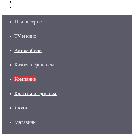
Switch
skin
Войти
IT и интернет
TV и кино
Автомобили
Бизнес и финансы
Компании
Красота и здоровье
Люди
Магазины