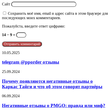
Сайт
Сохранить моё имя, email и адрес сайта в этом браузере для
последующих моих комментариев.
Пожалуйста, введите ответ цифрами:
14 − 9 =
telegram
10.05.2025
@pporder
отзывы
telegram @pporder отзывы
Почему
25.09.2024
появляются
негативные
Почему появляются негативные отзывы о
отзывы
Каркас Тайги и что об этом говорят партнёры
о
Каркас
Негативные
06.09.2024
Тайги
отзывы
и
о
Негативные отзывы о PMGO: правда или миф?
что
PMGO: