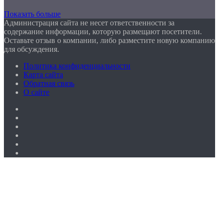
Показать больше
Администрация сайта не несет ответственности за
содержание информации, которую размещают посетители.
Оставьте отзыв о компании, либо разместите новую компанию
для обсуждения.
Политика конфиденциальности
Карта сайта
Обратная связь
О сайте
Facebook
Twitter
YouTube
vk.com
Одноклассники
Telegram
Facebook
Twitter
WhatsApp
Telegram
Кнопка
«Наверх»