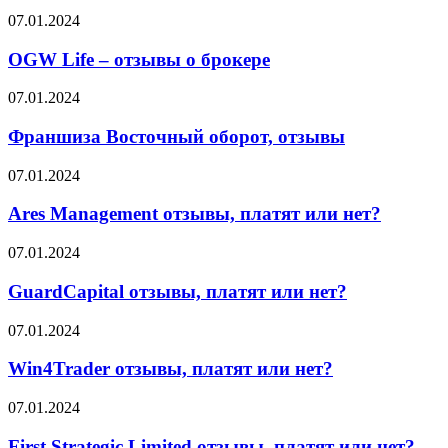
об
правда
OGW
07.01.2024
этом
или
Life
говорят
миф?
–
OGW Life – отзывы о брокере
партнёры
отзывы
о
Франшиза
07.01.2024
брокере
Восточный
оборот,
Франшиза Восточный оборот, отзывы
отзывы
Ares
07.01.2024
Management
отзывы,
Ares Management отзывы, платят или нет?
платят
или
GuardCapital
07.01.2024
нет?
отзывы,
платят
GuardCapital отзывы, платят или нет?
или
нет?
Win4Trader
07.01.2024
отзывы,
платят
Win4Trader отзывы, платят или нет?
или
нет?
First
07.01.2024
Strategic
Limited
First Strategic Limited отзывы, платят или нет?