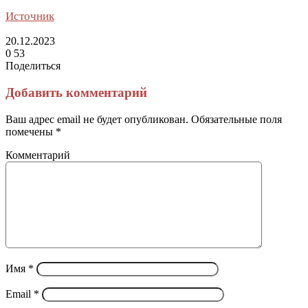
Источник
20.12.2023
0
53
Поделиться
Facebook
Twitter
LinkedIn
Tumblr
Reddit
Вконтакте
Одноклассники
Skype
Messenger
Messenger
WhatsApp
Telegram
Viber
Line
Поделиться
Печатать
через
Добавить комментарий
электронную
почту
Ваш адрес email не будет опубликован.
Обязательные поля
помечены
*
Комментарий
Имя
*
Email
*