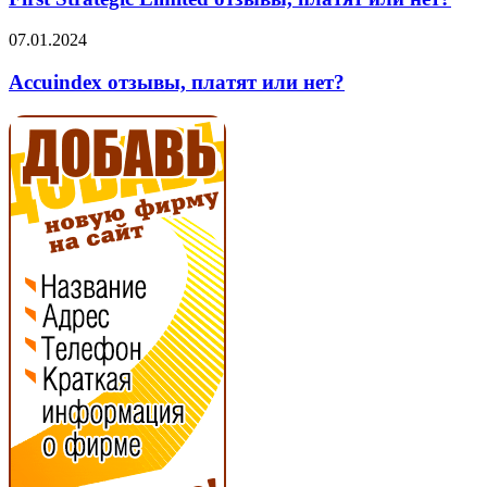
отзывы,
платят
Accuindex
07.01.2024
или
отзывы,
нет?
платят
Accuindex отзывы, платят или нет?
или
нет?