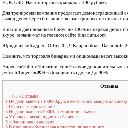
EUR, USD. Начать торговать можно с 300 рублей.
Для тренировки компания предлагает демонстрационный сче
вывод денег через большинство электронных платежных сист
Binarium дает новичкам бонус до 100% на первый депозит
skype, онлайн-чат на главном сайте binarium.com
Юридический адрес: Office 02, 9 Kappadokias, Dasoupoli, 
Помните, что торговля бинарными опционами несет высоки
Адрес сайтаhttp://binarium.comНаличие дополнительных 
рублейЛицензия
НетДоходность сделки До 90%
Отзывы
0.1
42 отзыва
1
Не дали вывести 100000.руб, вместо этого заморозили акка
2
Шансов заработать нет!
3
Не дали вывести 5000$, заморозили аккаунт
4
У брокера легко поднять себе денег
5
заблокировали аккаунт
6
В прошлом обманывала клиентов, лицензии нет