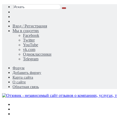
Искать
Switch
skin
Sidebar
Случайная
статья
Вход / Регистрация
Мы в соцсетях
Facebook
Twitter
YouTube
vk.com
Одноклассники
Telegram
Форум
Добавить фирму
Карта сайта
О сайте
Обратная связь
Меню
Искать
Switch