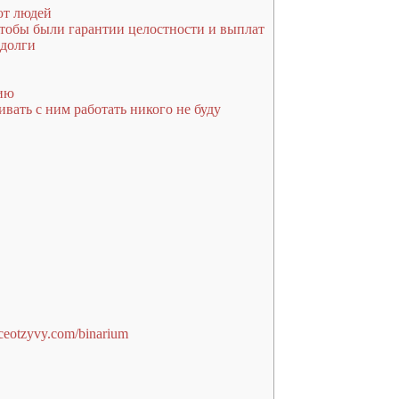
ют людей
чтобы были гарантии целостности и выплат
 долги
цию
вать с ним работать никого не буду
ceotzyvy.com/binarium