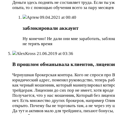
Деньги здесь поднять не составляет труда. Если ты у
опыта, то с помощью обучения всего за пару месяцев 
Артем
09.04.2021 at 00:40
заблокировали аккаунт
Ну конечно! Не дали они мне заработать, забло
не терять время
AlexKross
21.06.2019 at 03:36
В прошлом обманывала клиентов, лицензи
Чернушная брокерская контора. Кого не спроси про B
юридический адрес, поменял руководство, теперь раб
как черный мошенник, который манипулировал котиров
трейдерам. Лицензии до сих пор не имеет, хотя вроде 
Получается, что у нас мошенник, Который без лицензи
нет. Есть множество других брокеров, например Олимп
открыто. Почему бы не торговать там, а не через эту
Да тут и активов мало для трейдинга, пихают бонусы,