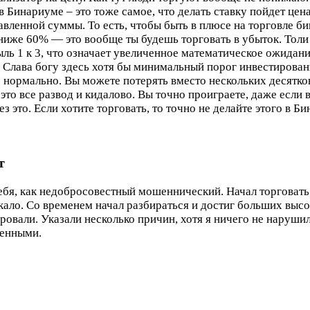
в Бинариуме – это тоже самое, что делать ставку пойдет цена
вленной суммы. То есть, чтобы быть в плюсе на торговле б
ниже 60% — это вообще ты будешь торговать в убыток. Толи 
ь 1 к 3, что означает увеличенное математическое ожидани
и. Слава богу здесь хотя бы минимальный порог инвестиров
 нормально. Вы можете потерять вместо нескольких десятков
то все развод и кидалово. Вы точно проиграете, даже если 
ез это. Если хотите торговать, то точно не делайте этого в 
т
себя, как недобросовестный мошеннический. Начал торговать
ало. Со временем начал разбираться и достиг больших высо
ировали. Указали несколько причин, хотя я ничего не наруши
ленными.