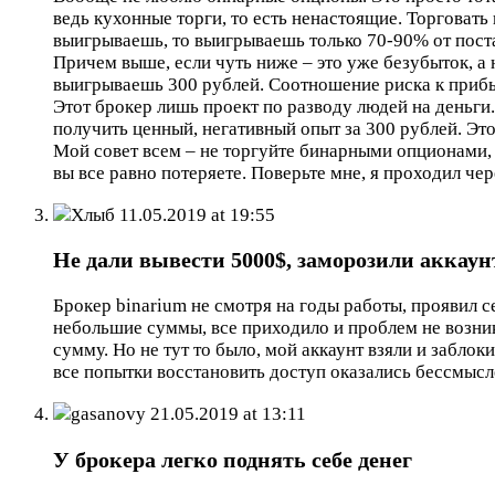
ведь кухонные торги, то есть ненастоящие. Торговать 
выигрываешь, то выигрываешь только 70-90% от поста
Причем выше, если чуть ниже – это уже безубыток, а 
выигрываешь 300 рублей. Соотношение риска к прибыл
Этот брокер лишь проект по разводу людей на деньг
получить ценный, негативный опыт за 300 рублей. Это
Мой совет всем – не торгуйте бинарными опционами, э
вы все равно потеряете. Поверьте мне, я проходил чер
Хлыб
11.05.2019 at 19:55
Не дали вывести 5000$, заморозили аккаун
Брокер binarium не смотря на годы работы, проявил 
небольшие суммы, все приходило и проблем не возник
сумму. Но не тут то было, мой аккаунт взяли и заблок
все попытки восстановить доступ оказались бессмыс
gasanovy
21.05.2019 at 13:11
У брокера легко поднять себе денег