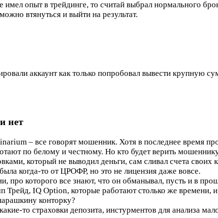
же имел опыт в трейдинге, то считай выбрал нормального брок
можно втянуться и выйти на результат.
кировали аккаунт как только попробовал вывести крупную су
и нет
inarium – все говорят мошенник. Хотя в последнее время пр
отают по белому и честному. Но кто будет верить мошеннику
ками, который не выводил деньги, сам сливал счета своих к
была когда-то от ЦРОФР, но это не лицензия даже вовсе.
и, про которого все знают, что он обманывал, пусть и в про
 Трейд, IQ Option, которые работают столько же времени, и
 шарашкину конторку?
 какие-то страховки депозита, инстурментов для анализа мал