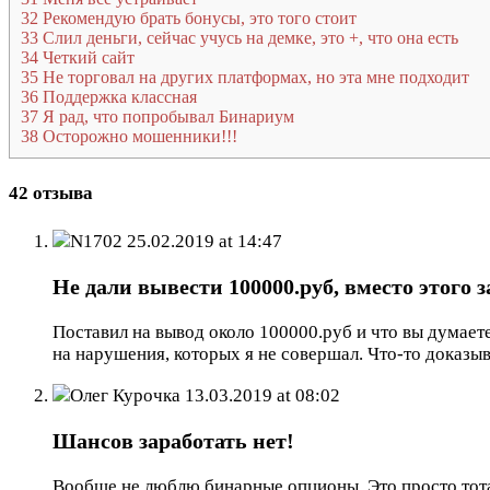
32
Рекомендую брать бонусы, это того стоит
33
Слил деньги, сейчас учусь на демке, это +, что она есть
34
Четкий сайт
35
Не торговал на других платформах, но эта мне подходит
36
Поддержка классная
37
Я рад, что попробывал Бинариум
38
Осторожно мошенники!!!
42 отзыва
N1702
25.02.2019 at 14:47
Не дали вывести 100000.руб, вместо этого 
Поставил на вывод около 100000.руб и что вы думаете
на нарушения, которых я не совершал. Что-то доказыв
Олег Курочка
13.03.2019 at 08:02
Шансов заработать нет!
Вообще не люблю бинарные опционы. Это просто тота