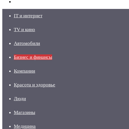
skin
Войти
IT и интернет
TV и кино
Автомобили
Бизнес и финансы
Компании
Красота и здоровье
Люди
Магазины
Медицина