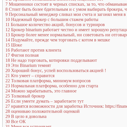
7
Мошенники состоят в черных списках, за то, что обманыва
8
Стоит быть более бдительным и с умом выбирать брокера, 
9
Персональный менеджер сливал мои счета и загонял меня в
10
Надежный брокер с большим стажем работы
11
Большое количество акций, бонусов и турниров
12
Брокер binarium работает честно и имеет хорошую репута
13
Брокер более менее нормальный, ни советовать ни отговари
14
Подумайте, прежде чем торговать с котом в мешке
15
Шоке
16
Работают против клиента
17
Фигня полная
18
Не надо торговать, котировки подделывают
19
Эти Binarium темнят
20
Хороший бонус, успей воспользоваться акцией !
21
Кто умеет – справится
22
Толковая платформа, минимум вопросов
23
Нормальная платформа, особенно для старта
24
Можно зарабатывать, это главное
25
Толковый брокер
26
Если умеете думать – заработаете тут
27
нравятся возможности для заработка Источник: https://finan
28
оцениваю положительной оценкой
29
В цело я довольна
30
Все ОК
31
Меня все устраивает