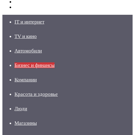
Switch
skin
Войти
IT и интернет
TV и кино
Автомобили
Бизнес и финансы
Компании
Красота и здоровье
Люди
Магазины