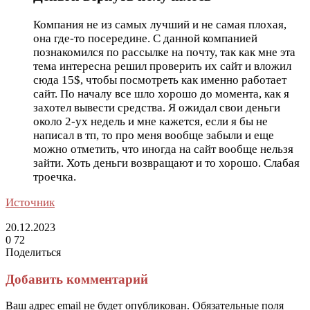
Компания не из самых лучший и не самая плохая,
она где-то посередине. С данной компанией
познакомился по рассылке на почту, так как мне эта
тема интересна решил проверить их сайт и вложил
сюда 15$, чтобы посмотреть как именно работает
сайт. По началу все шло хорошо до момента, как я
захотел вывести средства. Я ожидал свои деньги
около 2-ух недель и мне кажется, если я бы не
написал в тп, то про меня вообще забыли и еще
можно отметить, что иногда на сайт вообще нельзя
зайти. Хоть деньги возвращают и то хорошо. Слабая
троечка.
Источник
20.12.2023
0
72
Поделиться
Facebook
Twitter
LinkedIn
Tumblr
Reddit
Вконтакте
Одноклассники
Skype
Messenger
Messenger
WhatsApp
Telegram
Viber
Line
Поделиться
Печатать
через
Добавить комментарий
электронную
почту
Ваш адрес email не будет опубликован.
Обязательные поля