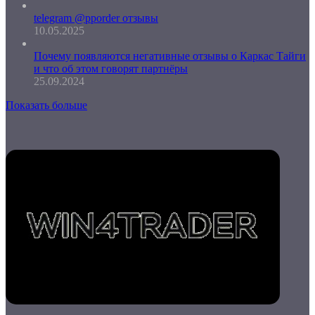
telegram @pporder отзывы
10.05.2025
Почему появляются негативные отзывы о Каркас Тайги
и что об этом говорят партнёры
25.09.2024
Показать больше