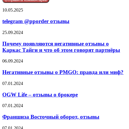
telegram
10.05.2025
@pporder
отзывы
telegram @pporder отзывы
Почему
25.09.2024
появляются
негативные
Почему появляются негативные отзывы о
отзывы
Каркас Тайги и что об этом говорят партнёры
о
Каркас
Негативные
06.09.2024
Тайги
отзывы
и
о
Негативные отзывы о PMGO: правда или миф?
что
PMGO:
об
правда
OGW
07.01.2024
этом
или
Life
говорят
миф?
–
OGW Life – отзывы о брокере
партнёры
отзывы
о
Франшиза
07.01.2024
брокере
Восточный
оборот,
Франшиза Восточный оборот, отзывы
отзывы
Ares
07.01.2024