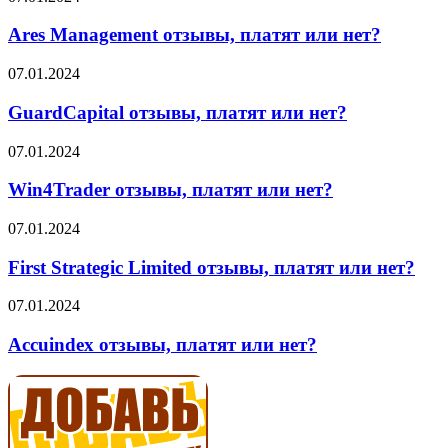
Management
отзывы,
Ares Management отзывы, платят или нет?
платят
или
GuardCapital
07.01.2024
нет?
отзывы,
платят
GuardCapital отзывы, платят или нет?
или
нет?
Win4Trader
07.01.2024
отзывы,
платят
Win4Trader отзывы, платят или нет?
или
нет?
First
07.01.2024
Strategic
Limited
First Strategic Limited отзывы, платят или нет?
отзывы,
платят
Accuindex
07.01.2024
или
отзывы,
нет?
платят
Accuindex отзывы, платят или нет?
или
нет?