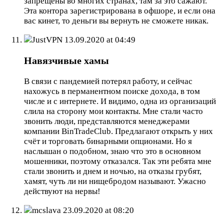
запрещены во многих странах, там за это сажают.
Эта контора зарегистрирована в офшоре, и если она
вас кинет, то деньги вы вернуть не сможете никак.
JustVPN
13.09.2020 at 04:49
Навязчивые хамы
В связи с пандемией потерял работу, и сейчас
нахожусь в перманентном поиске дохода, в том
числе и с интернете. И видимо, одна из организаций
слила на сторону мои контакты. Мне стали часто
звонить люди, представляются менеджерами
компании BinTradeClub. Предлагают открыть у них
счёт и торговать бинарными опционами. Но я
наслышан о подобном, знаю что это в основном
мошенники, поэтому отказался. Так эти ребята мне
стали звонить и днем и ночью, на отказы грубят,
хамят, чуть ли ни нищебродом называют. Ужасно
действуют на нервы!
mcslava
23.09.2020 at 08:20