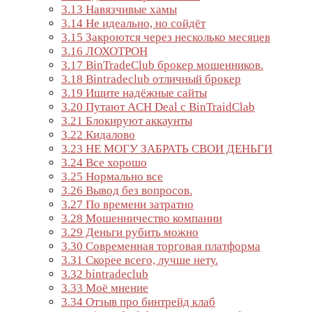
3.13
Навязчивые хамы
3.14
Не идеально, но сойдёт
3.15
Закроются через несколько месяцев
3.16
ЛОХОТРОН
3.17
BinTradeClub брокер мошенников.
3.18
Bintradeclub отличный брокер
3.19
Ищите надёжные сайты
3.20
Путают ACH Deal c BinTraidClab
3.21
Блокируют аккаунты
3.22
Кидалово
3.23
НЕ МОГУ ЗАБРАТЬ СВОИ ДЕНЬГИ
3.24
Все хорошо
3.25
Нормально все
3.26
Вывод без вопросов.
3.27
По времени затратно
3.28
Мошенничество компании
3.29
Деньги рубить можно
3.30
Современная торговая платформа
3.31
Скорее всего, лучше нету.
3.32
bintradeclub
3.33
Моё мнение
3.34
Отзыв про бинтрейд клаб