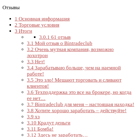
Отзывы
1
Основная информация
2
Торговые условия
3
Итоги
3.0.1
61 отзыв
3.1
Мой отзыв о Bintradeclub
3.2
Очень мутная компания, возможно
лохотрон
3.3
Нет!
3.4
Зарабатываю больше, чем на наемной
работе!
3.5
Это зло! Мешают торговать и сливают
клиентов!
3.6
Техподдержка это все на брокере, но когда
ее нет…
3.7
Bintradeclub для меня – настоящая находка!
3.8
Хотите хорошо заработать – действуйте!
3.9
хз
3.10
Крадут деньги
3.11
Бомба!
3.12
Здесь не заработать…