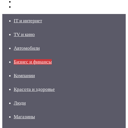
Switch
skin
Войти
IT и интернет
TV и кино
Автомобили
Бизнес и финансы
Компании
Красота и здоровье
Люди
Магазины