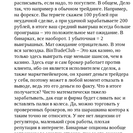
расписывать, если надо, то погуглите. В общем, Дело
так, что например в обычном трейдинге. Например,
на форексе. Вы теряете скажем 100 рублей при
неудачной сделке, а при удачной зарабатываете 200
рублей, в итоге ваш средний выигрыш всегда больше
проигрыша – это положительное мат ожидание. В
бинарках, все наоборот. 1 убыточная = 2
выигрышных. Мат ожидание отрицательно. В этом
вся загвоздка. BinTradeClub – Это как казино, но
только здесь выиграть еще меньше шансов, чем в
казино. Здесь еще и сам брокер работает против
клиента, ибо он является исполнителем сделок, а
также маркетмейекером, он хранит деньги трейдера
у себя, поэтому может в любой момент отказать в
выводе, ведь это его деньги по факту. Что в итоге
получается? Чисто математически тяжело
зарабатывать, дак еще и фирма будет сливать вас и
вставлять палки в колеса. Да, можно торговать у
проверенных брокеров, но эта шарашкина контора к
таким точно не относится. У нее нет лицензии от
регулятора, маленький срок работы, плохая
репутация в интернете. Бинарные опционы вообще