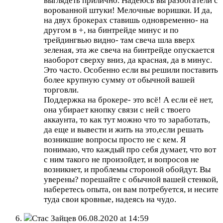
выглядеть прилично. Надеюсь вы разбогатели с
ворованной штуки! Мелочные воришки. И да,
на двух брокерах ставишь одновременно- на
другом в +, на бинтрейде минус и по
трейдингвью видно- там свеча шла вверх
зеленая, эта же свеча на бинтрейде опускается
наоборот сверху вниз, да красная, да в минус.
Это часто. Особенно если вы решили поставить
более крупную сумму от обычной вашей
торговли.
Поддержка на брокере- это всё! А если её нет,
она убирает кнопку связи с ней с твоего
аккаунта, то как тут можно что то заработать,
да еще и вывести и жить на это,если решать
возникшие вопросы просто не с кем. Я
понимаю, что каждый про себя думает, что вот
с ним такого не произойдет, и вопросов не
возникнет, и проблемы стороной обойдут. Вы
уверены? порешайте с обычной вашей стенкой,
наберетесь опыта, он вам потребуется, и несите
туда свои кровные, надеясь на чудо.
Стас Зайцев
06.08.2020 at 14:59