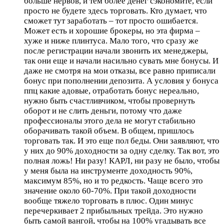
больше нервов, и тем более денег сэкономите, если
просто не будете здесь торговать. Кто думает, что
сможет тут заработать – тот просто ошибается.
Может есть и хорошие брокеры, но эта фирма –
хуже и ниже плинтуса. Мало того, что сразу же
после регистрации начали звонить их менеджеры,
так они еще и начали насильно сувать мне бонусы. И
даже не смотря на мои отказы, все равно приписали
бонус при пополнении депозита. А условия у бонуса
ппц какие адовые, отработать бонус нереально,
нужно быть счастливчиком, чтобы провернуть
оборот и не слить деньги, потому что даже
профессионалы этого дела не могут стабильно
оборачивать такой объем. В общем, пришлось
торговать так. И это еще пол беды. Они заявляют, что
у них до 90% доходности за одну сделку. Так вот, это
полная ложь! Ни разу! КАРЛ, ни разу не было, чтобы
у меня была на инструменте доходность 90%,
максимум 85%, но и то редкость. Чаще всего это
значение около 60-70%. При такой доходности
вообще тяжело торговать в плюс. Один минус
перечеркивает 2 прибыльных трейда. Это нужно
быть самой вангой, чтобы на 100% угадывать все