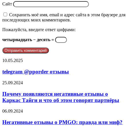
Сайт
Сохранить моё имя, email и адрес сайта в этом браузере для
последующих моих комментариев.
Пожалуйста, введите ответ цифрами:
четырнадцать − десять =
telegram
10.05.2025
@pporder
отзывы
telegram @pporder отзывы
Почему
25.09.2024
появляются
негативные
Почему появляются негативные отзывы о
отзывы
Каркас Тайги и что об этом говорят партнёры
о
Каркас
Негативные
06.09.2024
Тайги
отзывы
и
о
Негативные отзывы о PMGO: правда или миф?
что
PMGO: