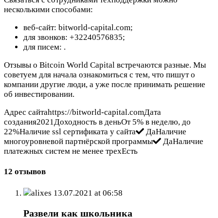
несколькими способами:
веб-сайт: bitworld-capital.com;
для звонков: +32240576835;
для писем:
.
Отзывы о Bitcoin World Capital встречаются разные. Мы
советуем для начала ознакомиться с тем, что пишут о
компании другие люди, а уже после принимать решение
об инвестировании.
Адрес сайтаhttps://bitworld-capital.comДата
создания2021Доходность в деньОт 5% в неделю, до
22%Наличие ssl сертификата у сайта
ДаНаличие
многоуровневой партнёрской программы
ДаНаличие
платежных систем не менее трехЕсть
12 отзывов
alixes
13.07.2021 at 06:58
Развели как школьника