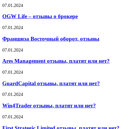
об
правда
OGW
07.01.2024
этом
или
Life
говорят
миф?
–
OGW Life – отзывы о брокере
партнёры
отзывы
о
Франшиза
07.01.2024
брокере
Восточный
оборот,
Франшиза Восточный оборот, отзывы
отзывы
Ares
07.01.2024
Management
отзывы,
Ares Management отзывы, платят или нет?
платят
или
GuardCapital
07.01.2024
нет?
отзывы,
платят
GuardCapital отзывы, платят или нет?
или
нет?
Win4Trader
07.01.2024
отзывы,
платят
Win4Trader отзывы, платят или нет?
или
нет?
First
07.01.2024
Strategic
Limited
First Strategic Limited отзывы, платят или нет?