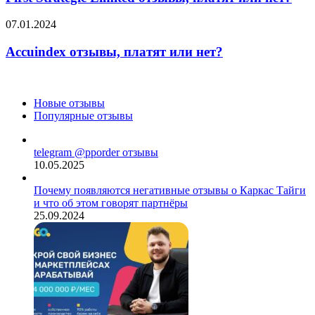
отзывы,
платят
Accuindex
07.01.2024
или
отзывы,
нет?
платят
Accuindex отзывы, платят или нет?
или
нет?
Новые отзывы
Популярные отзывы
telegram @pporder отзывы
10.05.2025
Почему появляются негативные отзывы о Каркас Тайги
и что об этом говорят партнёры
25.09.2024