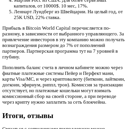
Мартин Росс из США. Для более серьезных
капиталов, от 10000$. 10 мес, 17%.
Леннарт Лундберг из Швейцарии. На целый год, от
25K USD, 22% ставка.
Прибыль в Bitcoin World Capital перечисляется по-
разному, в зависимости от выбранного управляющего. За
привлечение инвесторов в эту компанию можно получать
вознаграждения размером до 7% от пополнений
партнеров. Партнерская программа тут на 7 уровней в
глубину.
Пополнить баланс счета в личном кабинете можно через
фиатные платежные системы Пейер и Перфект мани,
карты Visa/MC, и через криптовалюту (биткоин, лайткоин,
догкоин, эфириум, риппл, трон). Комиссия за транзакции
отсутствует, но платежные кошельки могут взимать
комиссионный сбор на своей стороне, а при переводе
через крипту нужно заплатить за сеть блокчейна.
Итоги, отзывы
Связаться с сотрудниками техподдержки можно