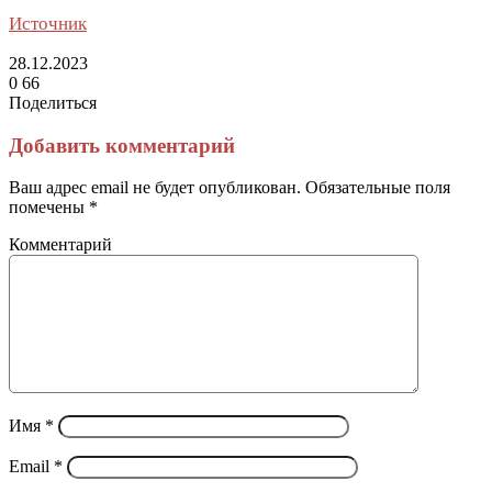
Источник
28.12.2023
0
66
Поделиться
Facebook
Twitter
LinkedIn
Tumblr
Reddit
Вконтакте
Одноклассники
Skype
Messenger
Messenger
WhatsApp
Telegram
Viber
Line
Поделиться
Печатать
через
Добавить комментарий
электронную
почту
Ваш адрес email не будет опубликован.
Обязательные поля
помечены
*
Комментарий
Имя
*
Email
*