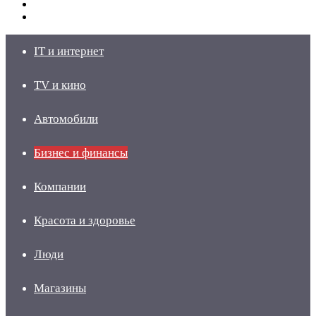
Switch
skin
Войти
IT и интернет
TV и кино
Автомобили
Бизнес и финансы
Компании
Красота и здоровье
Люди
Магазины