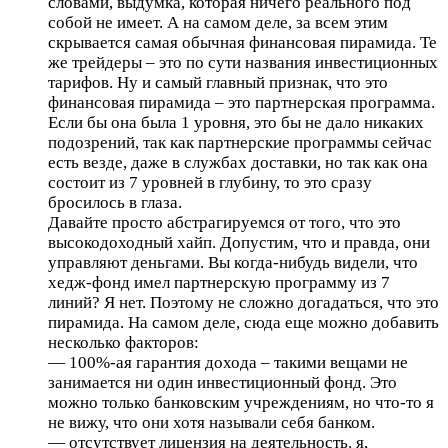
словами, выдумка, которая ничего реального под
собой не имеет. А на самом деле, за всем этим
скрывается самая обычная финансовая пирамида. Те
же трейдеры – это по сути названия инвестиционных
тарифов. Ну и самый главный признак, что это
финансовая пирамида – это партнерская программа.
Если бы она была 1 уровня, это бы не дало никаких
подозрений, так как партнерские программы сейчас
есть везде, даже в службах доставки, но так как она
состоит из 7 уровней в глубину, то это сразу
бросилось в глаза.
Давайте просто абстрагируемся от того, что это
высокодоходный хайп. Допустим, что и правда, они
управляют деньгами. Вы когда-нибудь видели, что
хедж-фонд имел партнерскую программу из 7
линий? Я нет. Поэтому не сложно догадаться, что это
пирамида. На самом деле, сюда еще можно добавить
несколько факторов:
— 100%-ая гарантия дохода – такими вещами не
занимается ни один инвестиционный фонд. Это
можно только банковским учреждениям, но что-то я
не вижу, что они хотя называли себя банком.
— отсутствует лицензия на деятельность. я,