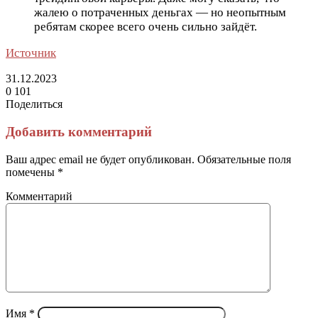
жалею о потраченных деньгах — но неопытным
ребятам скорее всего очень сильно зайдёт.
Источник
31.12.2023
0
101
Поделиться
Facebook
Twitter
LinkedIn
Tumblr
Reddit
Вконтакте
Одноклассники
Skype
Messenger
Messenger
WhatsApp
Telegram
Viber
Line
Поделиться
Печатать
через
Добавить комментарий
электронную
почту
Ваш адрес email не будет опубликован.
Обязательные поля
помечены
*
Комментарий
Имя
*