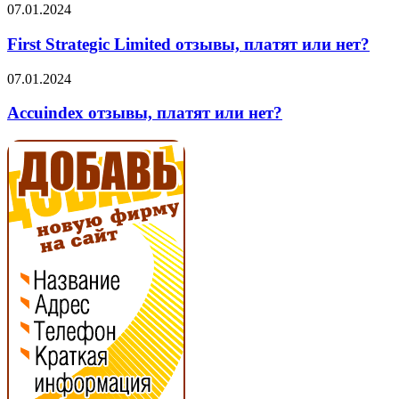
нет?
First
07.01.2024
Strategic
Limited
First Strategic Limited отзывы, платят или нет?
отзывы,
платят
Accuindex
07.01.2024
или
отзывы,
нет?
платят
Accuindex отзывы, платят или нет?
или
нет?