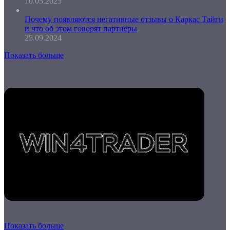
10.05.2025
Почему появляются негативные отзывы о Каркас Тайги
и что об этом говорят партнёры
25.09.2024
Показать больше
Показать больше