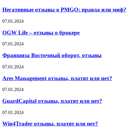
Тайги
отзывы
и
о
Негативные отзывы о PMGO: правда или миф?
что
PMGO:
об
правда
OGW
07.01.2024
этом
или
Life
говорят
миф?
–
OGW Life – отзывы о брокере
партнёры
отзывы
о
Франшиза
07.01.2024
брокере
Восточный
оборот,
Франшиза Восточный оборот, отзывы
отзывы
Ares
07.01.2024
Management
отзывы,
Ares Management отзывы, платят или нет?
платят
или
GuardCapital
07.01.2024
нет?
отзывы,
платят
GuardCapital отзывы, платят или нет?
или
нет?
Win4Trader
07.01.2024
отзывы,
платят
Win4Trader отзывы, платят или нет?
или