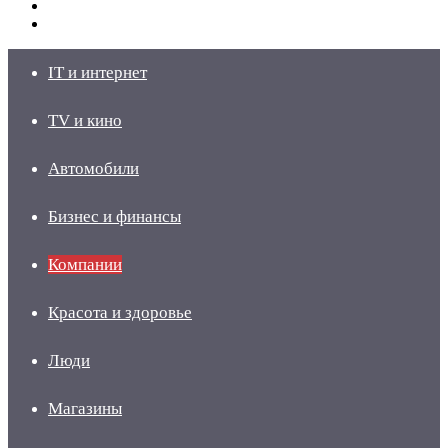
Switch
skin
Войти
IT и интернет
TV и кино
Автомобили
Бизнес и финансы
Компании
Красота и здоровье
Люди
Магазины