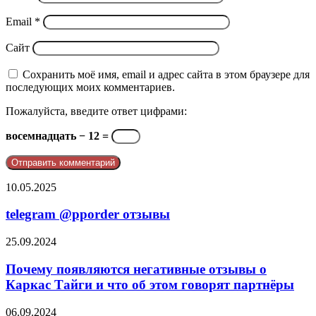
Email
*
Сайт
Сохранить моё имя, email и адрес сайта в этом браузере для
последующих моих комментариев.
Пожалуйста, введите ответ цифрами:
восемнадцать − 12 =
telegram
10.05.2025
@pporder
отзывы
telegram @pporder отзывы
Почему
25.09.2024
появляются
негативные
Почему появляются негативные отзывы о
отзывы
Каркас Тайги и что об этом говорят партнёры
о
Каркас
Негативные
06.09.2024