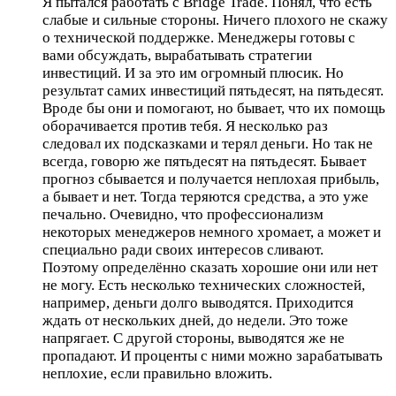
Я пытался работать с Bridge Trade. Понял, что есть
слабые и сильные стороны. Ничего плохого не скажу
о технической поддержке. Менеджеры готовы с
вами обсуждать, вырабатывать стратегии
инвестиций. И за это им огромный плюсик. Но
результат самих инвестиций пятьдесят, на пятьдесят.
Вроде бы они и помогают, но бывает, что их помощь
оборачивается против тебя. Я несколько раз
следовал их подсказками и терял деньги. Но так не
всегда, говорю же пятьдесят на пятьдесят. Бывает
прогноз сбывается и получается неплохая прибыль,
а бывает и нет. Тогда теряются средства, а это уже
печально. Очевидно, что профессионализм
некоторых менеджеров немного хромает, а может и
специально ради своих интересов сливают.
Поэтому определённо сказать хорошие они или нет
не могу. Есть несколько технических сложностей,
например, деньги долго выводятся. Приходится
ждать от нескольких дней, до недели. Это тоже
напрягает. С другой стороны, выводятся же не
пропадают. И проценты с ними можно зарабатывать
неплохие, если правильно вложить.