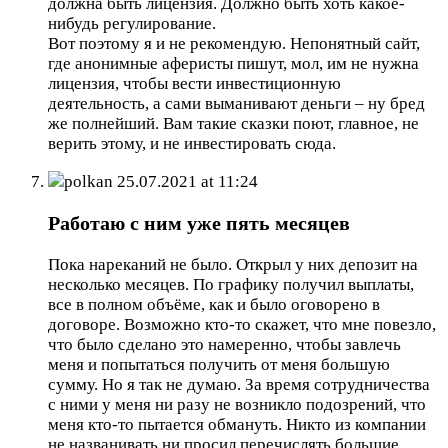
должна быть лицензия. Должно быть хоть какое-
нибудь регулирование.
Вот поэтому я и не рекомендую. Непонятный сайт,
где анонимные аферисты пишут, мол, им не нужна
лицензия, чтобы вести инвестиционную
деятельность, а сами выманивают деньги – ну бред
же полнейший. Вам такие сказки поют, главное, не
верить этому, и не инвестировать сюда.
polkan
25.07.2021 at 11:24
Работаю с ним уже пять месяцев
Пока нареканий не было. Открыл у них депозит на
несколько месяцев. По графику получил выплаты,
все в полном объёме, как и было оговорено в
договоре. Возможно кто-то скажет, что мне повезло,
что было сделано это намеренно, чтобы завлечь
меня и попытаться получить от меня большую
сумму. Но я так не думаю. За время сотрудничества
с ними у меня ни разу не возникло подозрений, что
меня кто-то пытается обмануть. Никто из компании
не названивать ни просил перечислять большие