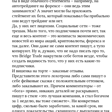
бы в виде обычного стейтмента – например, на
автотрейдинге на форексе – они ведь этим
занимаются? А значит могли бы приложить
стейтмент их бота, который показывал бы прибыльно
они ведут трейдинг или нет.
Да, у них нет лицензии. Социальные сети – тоже
трешак. Мало того, что подписчиков почти нет, так
еще и весь контент – это копипаста экономических
новостей из мира акций, криптовалюты, форекса и
так далее. Они даже не сами контент пишут, а тупо
копируют. Ну и, думаю, что не надо писать про то,
что Bridge Trade накрутили себе ботов везде, чтобы
создать видимость того, что у них есть какие-то
подписчики.
И вишенка на торте – заказные отзывы.
Представители этого лохотрона либо сами пишут о
себе фейковые сказки с положительным оттенком,
либо заказывают их. Причем комментаторы – от
«бога» прямо, никаких деталей не раскрывают,
пишут в стиле «это лучшая компания, я стал богачом
за 1 неделю, вы тоже сможете». Ни конкретных
цифр, сколько было заработано, за какой срок, ни
одного доказательства, скриншота с выплатами и так