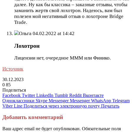
далее. Ну как бы классика – заказные отзывы, чтобы
заманить жертв свой лохотрон. Надеюсь, вам был
полезен мой негативный отзыв о лохотроне Bridge
Trade.
Ольга
04.02.2022 at 14:42
Лохотрон
Лицензии нет, очередное МММ или Финико.
Источник
30.12.2023
0
85
Поделиться
Facebook
Twitter
LinkedIn
Tumblr
Reddit
Вконтакте
Одноклассники
Skype
Messenger
Messenger
WhatsApp
Telegram
Viber
Line
Поделиться через электронную почту
Печатать
Добавить комментарий
Ваш адрес email не будет опубликован.
Обязательные поля