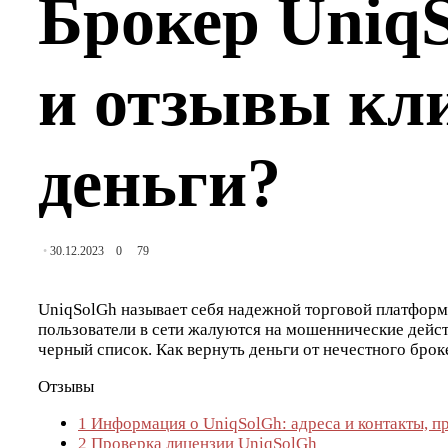
Брокер UniqS
и отзывы кли
деньги?
30.12.2023
0
79
UniqSolGh называет себя надежной торговой платформ
пользователи в сети жалуются на мошеннические дейст
черный список. Как вернуть деньги от нечестного брок
Отзывы
1
Информация о UniqSolGh: адреса и контакты, пр
2
Проверка лицензии UniqSolGh