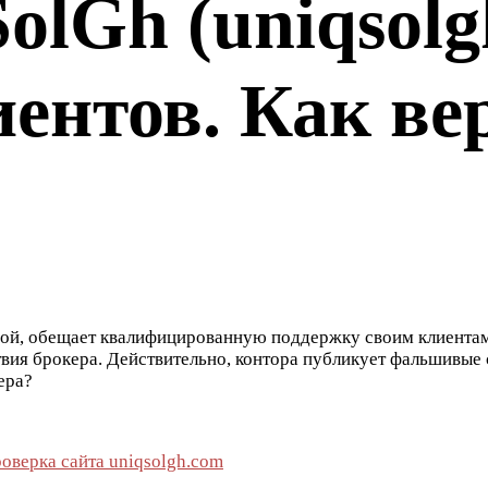
olGh (uniqsolg
ентов. Как ве
ой, обещает квалифицированную поддержку своим клиентам.
вия брокера. Действительно, контора публикует фальшивые с
ера?
оверка сайта uniqsolgh.com