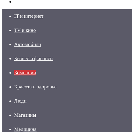
skin
Войти
IT и интернет
TV и кино
Автомобили
Бизнес и финансы
Компании
Красота и здоровье
Люди
Магазины
Медицина