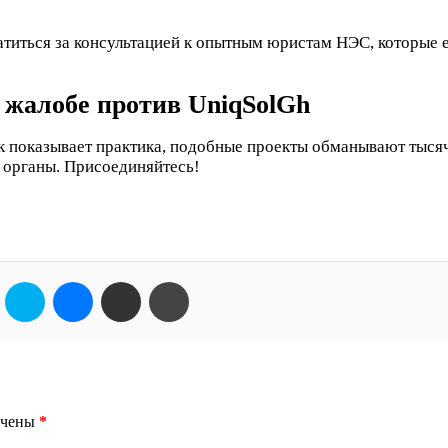
атиться за консультацией к опытным юристам НЭС, которые
 жалобе против UniqSolGh
Как показывает практика, подобные проекты обманывают тыс
 органы. Присоединяйтесь!
кте
Одноклассники
Skype
Messenger
Поделиться через электронную почту
Печатать
ечены
*