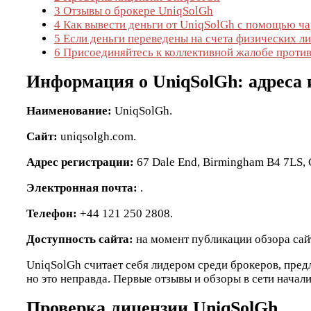
3
Отзывы о брокере UniqSolGh
4
Как вывести деньги от UniqSolGh с помощью ч
5
Если деньги переведены на счета физических ли
6
Присоединяйтесь к коллективной жалобе проти
Информация о UniqSolGh: адреса и
Наименование:
UniqSolGh.
Сайт:
uniqsolgh.com.
Адрес
регистрации
:
67 Dale End, Birmingham B4 7LS, G
Электронная почта:
.
Телефон:
+44 121 250 2808.
Доступность сайта:
на момент публикации обзора сай
UniqSolGh считает себя лидером среди брокеров, предл
но это неправда. Первые отзывы и обзоры в сети начали
Проверка лицензии UniqSolGh