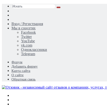
Искать
Switch
skin
Sidebar
Случайная
статья
Вход / Регистрация
Мы в соцсетях
Facebook
Twitter
YouTube
vk.com
Одноклассники
Telegram
Форум
Добавить фирму
Карта сайта
О сайте
Обратная связь
Меню
Искать
Switch