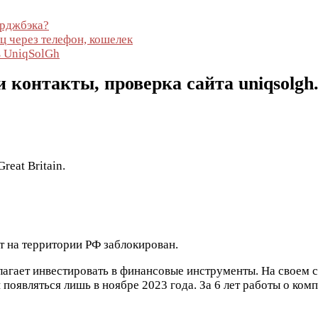
арджбэка?
ц через телефон, кошелек
в UniqSolGh
 контакты, проверка сайта uniqsolgh
reat Britain.
т на территории РФ заблокирован.
агает инвестировать в финансовые инструменты. На своем са
 появляться лишь в ноябре 2023 года. За 6 лет работы о ком