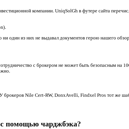
вестиционной компании. UniqSolGh в футере сайта перечисл
n).
о ни один из них не выдавал документов герою нашего обзо
сотрудничество с брокером не может быть безопасным на 100
ожно.
 брокеров Nile Cert-RW, DonxAvelli, Findxel Pros тот же ша
h с помощью чарджбэка?