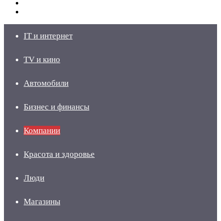
Switch
skin
Войти
IT и интернет
TV и кино
Автомобили
Бизнес и финансы
Компании
Красота и здоровье
Люди
Магазины