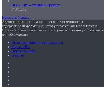
OGW Life – отзывы о брокере
07.01.2024
Показать больше
Администрация сайта не несет ответственности за
содержание информации, которую размещают посетители.
Оставьте отзыв о компании, либо разместите новую компанию
для обсуждения.
Политика конфиденциальности
Карта сайта
Обратная связь
О сайте
Facebook
Twitter
YouTube
vk.com
Одноклассники
Telegram
Facebook
Twitter
WhatsApp
Telegram
Кнопка
«Наверх»