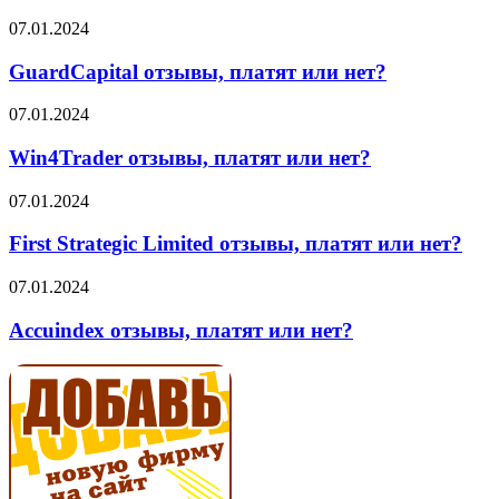
платят
или
GuardCapital
07.01.2024
нет?
отзывы,
платят
GuardCapital отзывы, платят или нет?
или
нет?
Win4Trader
07.01.2024
отзывы,
платят
Win4Trader отзывы, платят или нет?
или
нет?
First
07.01.2024
Strategic
Limited
First Strategic Limited отзывы, платят или нет?
отзывы,
платят
Accuindex
07.01.2024
или
отзывы,
нет?
платят
Accuindex отзывы, платят или нет?
или
нет?