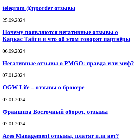
@pporder
отзывы
telegram @pporder отзывы
Почему
25.09.2024
появляются
негативные
Почему появляются негативные отзывы о
отзывы
Каркас Тайги и что об этом говорят партнёры
о
Каркас
Негативные
06.09.2024
Тайги
отзывы
и
о
Негативные отзывы о PMGO: правда или миф?
что
PMGO:
об
правда
OGW
07.01.2024
этом
или
Life
говорят
миф?
–
OGW Life – отзывы о брокере
партнёры
отзывы
о
Франшиза
07.01.2024
брокере
Восточный
оборот,
Франшиза Восточный оборот, отзывы
отзывы
Ares
07.01.2024
Management
отзывы,
Ares Management отзывы, платят или нет?