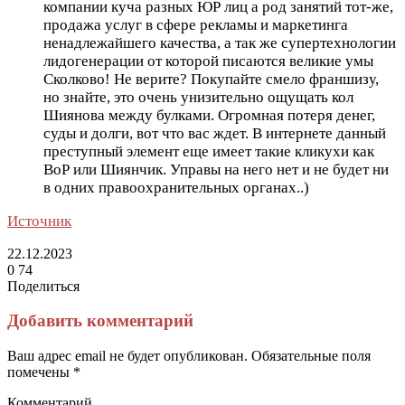
компании куча разных ЮР лиц а род занятий тот-же,
продажа услуг в сфере рекламы и маркетинга
ненадлежайшего качества, а так же супертехнологии
лидогенерации от которой писаются великие умы
Сколково! Не верите? Покупайте смело франшизу,
но знайте, это очень унизительно ощущать кол
Шиянова между булками. Огромная потеря денег,
суды и долги, вот что вас ждет. В интернете данный
преступный элемент еще имеет такие кликухи как
ВоР или Шиянчик. Управы на него нет и не будет ни
в одних правоохранительных органах..)
Источник
22.12.2023
0
74
Поделиться
Facebook
Twitter
LinkedIn
Tumblr
Reddit
Вконтакте
Одноклассники
Skype
Messenger
Messenger
WhatsApp
Telegram
Viber
Line
Поделиться
Печатать
через
Добавить комментарий
электронную
почту
Ваш адрес email не будет опубликован.
Обязательные поля
помечены
*
Комментарий