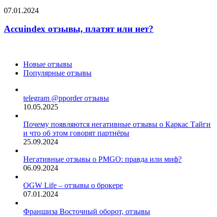
платят
Accuindex
07.01.2024
или
отзывы,
нет?
платят
Accuindex отзывы, платят или нет?
или
нет?
Новые отзывы
Популярные отзывы
telegram @pporder отзывы
10.05.2025
Почему появляются негативные отзывы о Каркас Тайги
и что об этом говорят партнёры
25.09.2024
Негативные отзывы о PMGO: правда или миф?
06.09.2024
OGW Life – отзывы о брокере
07.01.2024
Франшиза Восточный оборот, отзывы