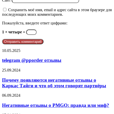
Сайт
Сохранить моё имя, email и адрес сайта в этом браузере для
последующих моих комментариев.
Пожалуйста, введите ответ цифрами:
1 × четыре =
telegram
10.05.2025
@pporder
отзывы
telegram @pporder отзывы
Почему
25.09.2024
появляются
негативные
Почему появляются негативные отзывы о
отзывы
Каркас Тайги и что об этом говорят партнёры
о
Каркас
Негативные
06.09.2024
Тайги
отзывы
и
о
Негативные отзывы о PMGO: правда или миф?
что
PMGO:
об
правда