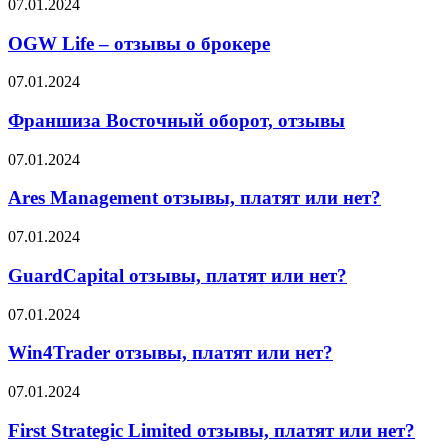
OGW
07.01.2024
этом
или
Life
говорят
миф?
–
OGW Life – отзывы о брокере
партнёры
отзывы
о
Франшиза
07.01.2024
брокере
Восточный
оборот,
Франшиза Восточный оборот, отзывы
отзывы
Ares
07.01.2024
Management
отзывы,
Ares Management отзывы, платят или нет?
платят
или
GuardCapital
07.01.2024
нет?
отзывы,
платят
GuardCapital отзывы, платят или нет?
или
нет?
Win4Trader
07.01.2024
отзывы,
платят
Win4Trader отзывы, платят или нет?
или
нет?
First
07.01.2024
Strategic
Limited
First Strategic Limited отзывы, платят или нет?
отзывы,