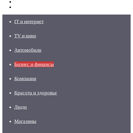
Switch
skin
Войти
IT и интернет
TV и кино
Автомобили
Бизнес и финансы
Компании
Красота и здоровье
Люди
Магазины