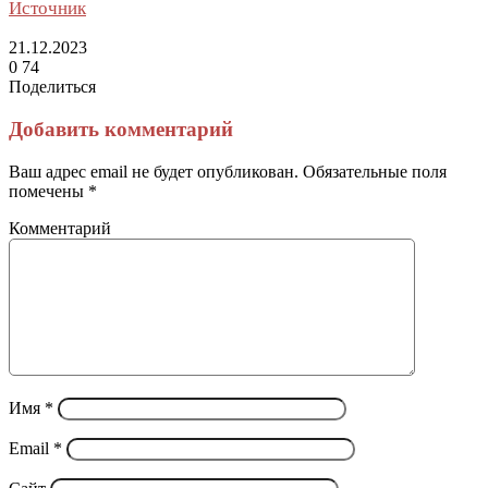
Источник
21.12.2023
0
74
Поделиться
Facebook
Twitter
LinkedIn
Tumblr
Reddit
Вконтакте
Одноклассники
Skype
Messenger
Messenger
WhatsApp
Telegram
Viber
Line
Поделиться
Печатать
через
Добавить комментарий
электронную
почту
Ваш адрес email не будет опубликован.
Обязательные поля
помечены
*
Комментарий
Имя
*
Email
*