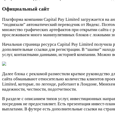
Официальный сайт
Платформа компании Capital Pay Limited загружается на а
“подвязали” автоматический переводчик от Яндекс. Поэт
множество графических артефактов при открытии сайта с 
прослеживаем много манипулятивных блоков с ложными зн
Начальная страница ресурса Capital Pay Limited получила
дополнительные ссылки для регистрации. В “шапке” находи
услуг, контактными данными, историей компании. Можно во
Далее блока с рекламой разместили краткое руководство д
сайта обманывают относительно количества клиентов проек
Limited, которые, по легенде, работают в Лондоне, Мюнх
надежности, честности, подотчетности.
В разделе с описанием типов услуг, инвестиционных напра
посредник не предоставляет. Есть презентация инвест-план
выплатами. В футере есть дополнительные ссылки на стран