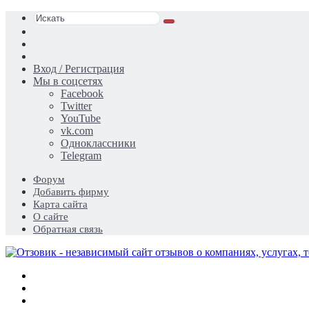
Искать
Switch
skin
Sidebar
Случайная
статья
Вход / Регистрация
Мы в соцсетях
Facebook
Twitter
YouTube
vk.com
Одноклассники
Telegram
Форум
Добавить фирму
Карта сайта
О сайте
Обратная связь
Меню
Искать
Switch