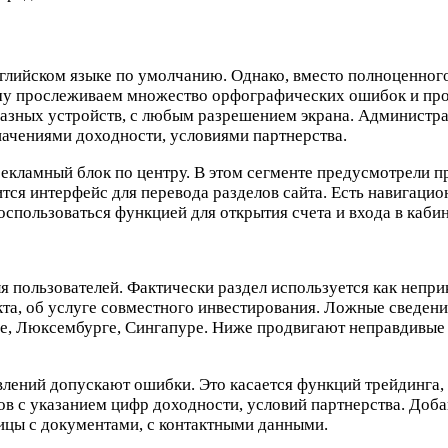
нглийском языке по умолчанию. Однако, вместо полноценног
ому прослеживаем множество орфографических ошибок и пр
разных устройств, с любым разрешением экрана. Администр
ачениями доходности, условиями партнерства.
 рекламный блок по центру. В этом сегменте предусмотрели 
тся интерфейс для перевода разделов сайта. Есть навигаци
спользоваться функцией для открытия счета и входа в кабин
ля пользователей. Фактически раздел используется как непр
та, об услуге совместного инвестирования. Ложные сведени
ене, Люксембурге, Сингапуре. Ниже продвигают неправдивы
влений допускают ошибки. Это касается функций трейдинга,
ов с указанием цифр доходности, условий партнерства. Доба
ицы с документами, с контактными данными.