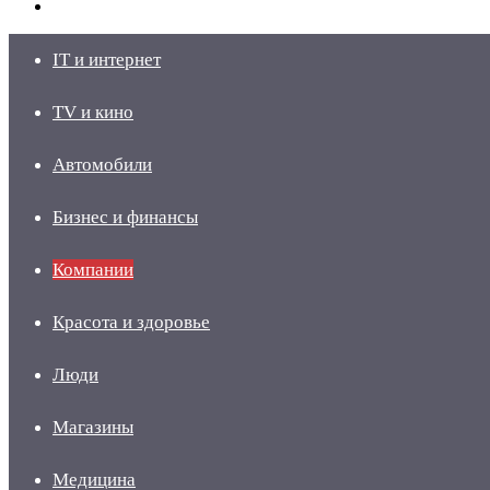
skin
Войти
IT и интернет
TV и кино
Автомобили
Бизнес и финансы
Компании
Красота и здоровье
Люди
Магазины
Медицина