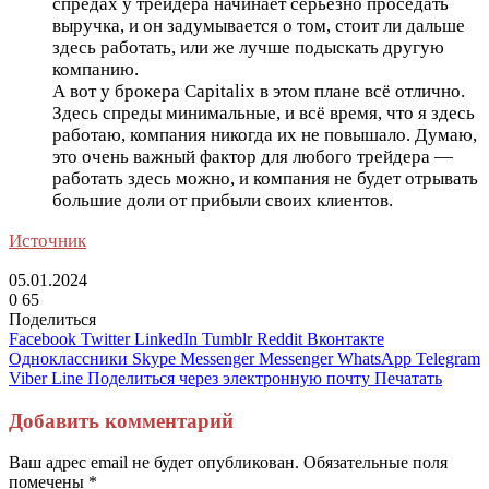
спредах у трейдера начинает серьёзно проседать
выручка, и он задумывается о том, стоит ли дальше
здесь работать, или же лучше подыскать другую
компанию.
А вот у брокера Capitalix в этом плане всё отлично.
Здесь спреды минимальные, и всё время, что я здесь
работаю, компания никогда их не повышало. Думаю,
это очень важный фактор для любого трейдера —
работать здесь можно, и компания не будет отрывать
большие доли от прибыли своих клиентов.
Источник
05.01.2024
0
65
Поделиться
Facebook
Twitter
LinkedIn
Tumblr
Reddit
Вконтакте
Одноклассники
Skype
Messenger
Messenger
WhatsApp
Telegram
Viber
Line
Поделиться через электронную почту
Печатать
Добавить комментарий
Ваш адрес email не будет опубликован.
Обязательные поля
помечены
*