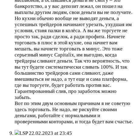
миллионов, а оставшиеся деньги не смогу – это
банкротство, а у вас депозит лежал, он пошел на
выплаты другим людям, свои деньги вы не получите.
Но кухни обычно вообще не выводят деньги, а
успешных трейдеров начинают урезать, ухудшая им
условия, ставя палки в колёса. А вы же торгуете не
просто так, ради сделок, а ради профита. Начнете
торговать в плюс в этой кухне, она начнет вам
мешать, вы начнете торговать в минус. Это тоже
серьезный минус Capitalix, им выгодно, когда
трейдеры сливают деньги. Так что вероятность, что
вы тут будете систематически сливать 100%. И так
большинство трейдеров сами сливают, даже
вмешиваться не надо, а тут еще и сама платформа,
где вы торгуете, будет работать против вас.
Гарантированный слив, про заработок можно
забыть.
Вот по этим двум основным причинам я не советую
здесь торговать. Не надо, не рискуйте своими
деньгами, работайте с нормальными и
проверенными конторами, и тогда будет вам счастье.
LSP
22.02.2023 at 23:45