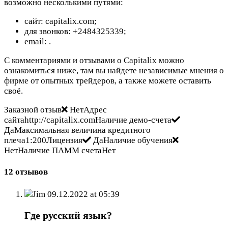
возможно несколькими путями:
сайт: capitalix.com;
для звонков: +2484325339;
email:
.
С комментариями и отзывами о Capitalix можно
ознакомиться ниже, там вы найдете независимые мнения о
фирме от опытных трейдеров, а также можете оставить
своё.
Заказной отзыв
НетАдрес
сайтаhttp://capitalix.comНаличие демо-счета
ДаМаксимальная величина кредитного
плеча1:200Лицензия
ДаНаличие обучения
НетНаличие ПАММ счетаНет
12 отзывов
Jim
09.12.2022 at 05:39
Где русский язык?