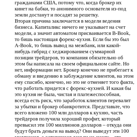
гражданами США, потому что, когда брокер их
кинет на бабки, то анонимного основателя из-под
земли достанут и посадят за решетку.
Вторая причина заключается в модели ведения
бизнеса. Капиталикс ничего не указывает на счет
модели, а значит автоматом присваивается B-Book,
то бишь настоящая форекс-кухня. Если бы это был
A-Book, то бишь вывод на межбанк, или какой-
нибудь гибрид с хеджированием суммарной
позиции трейдеров, то компания обязательно об
этом бы написала на своем официальном сайте. Но
нет, информации нет. Брокер конечно не прибегает к
обману и введению в заблуждение клиентов, на этом
ему спасибо, конечно, но это не отменяет того факта,
что работать придется с форекс-кухней. И какая бы
это кухня не была, чистая и платежеспособная,
всегда есть риск, что заработок клиентов перевалит
за убытки и брокер обанкротится. Представьте, что
всего вложено 100 млн долларов к кухню, часть
трейдеров получила хороший профит, который
превысил эти 100 миллионов долларов – откуда они
будут брать деньги на вывод? Они выведут эти 100