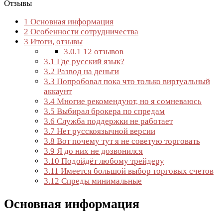
Отзывы
1
Основная информация
2
Особенности сотрудничества
3
Итоги, отзывы
3.0.1
12 отзывов
3.1
Где русский язык?
3.2
Развод на деньги
3.3
Попробовал пока что только виртуальный
аккаунт
3.4
Многие рекомендуют, но я сомневаюсь
3.5
Выбирал брокера по спредам
3.6
Служба поддержки не работает
3.7
Нет русскоязычной версии
3.8
Вот почему тут я не советую торговать
3.9
Я до них не дозвонился
3.10
Подойдёт любому трейдеру
3.11
Имеется большой выбор торговых счетов
3.12
Спреды минимальные
Основная информация