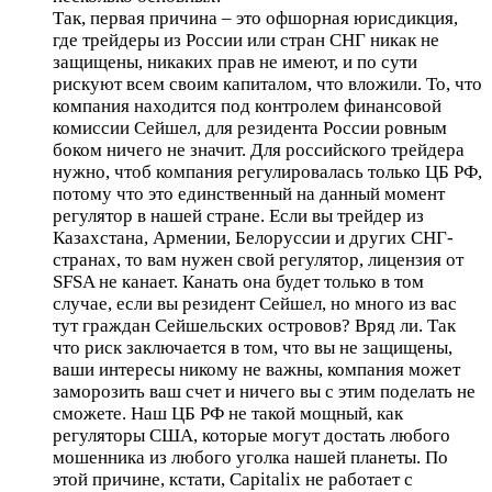
Так, первая причина – это офшорная юрисдикция,
где трейдеры из России или стран СНГ никак не
защищены, никаких прав не имеют, и по сути
рискуют всем своим капиталом, что вложили. То, что
компания находится под контролем финансовой
комиссии Сейшел, для резидента России ровным
боком ничего не значит. Для российского трейдера
нужно, чтоб компания регулировалась только ЦБ РФ,
потому что это единственный на данный момент
регулятор в нашей стране. Если вы трейдер из
Казахстана, Армении, Белоруссии и других СНГ-
странах, то вам нужен свой регулятор, лицензия от
SFSA не канает. Канать она будет только в том
случае, если вы резидент Сейшел, но много из вас
тут граждан Сейшельских островов? Вряд ли. Так
что риск заключается в том, что вы не защищены,
ваши интересы никому не важны, компания может
заморозить ваш счет и ничего вы с этим поделать не
сможете. Наш ЦБ РФ не такой мощный, как
регуляторы США, которые могут достать любого
мошенника из любого уголка нашей планеты. По
этой причине, кстати, Capitalix не работает с