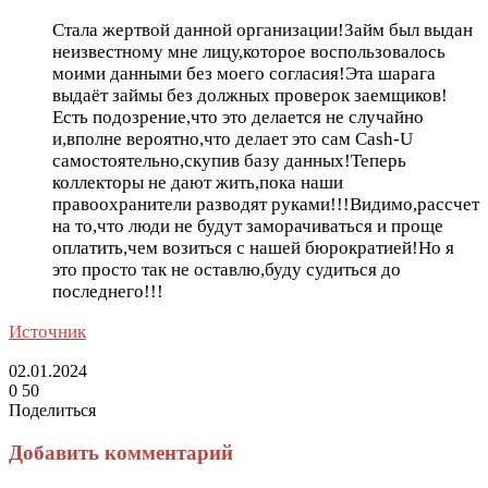
​Стала жертвой данной организации!Займ был выдан
неизвестному мне лицу,которое воспользовалось
моими данными без моего согласия!Эта шарага
выдаёт займы без должных проверок заемщиков!​
Есть подозрение,что это делается не случайно
и,вполне вероятно,что делает это сам Cash-U
самостоятельно,скупив базу данных!Теперь
коллекторы не дают жить,пока наши
правоохранители разводят руками!!!Видимо,рассчет
на то,что люди не будут заморачиваться и проще
оплатить,чем возиться с нашей бюрократией!Но я
это просто так не оставлю,буду судиться до
последнего!!!
Источник
02.01.2024
0
50
Поделиться
Facebook
Twitter
LinkedIn
Tumblr
Reddit
Вконтакте
Одноклассники
Skype
Messenger
Messenger
WhatsApp
Telegram
Viber
Line
Поделиться
Печатать
через
Добавить комментарий
электронную
почту