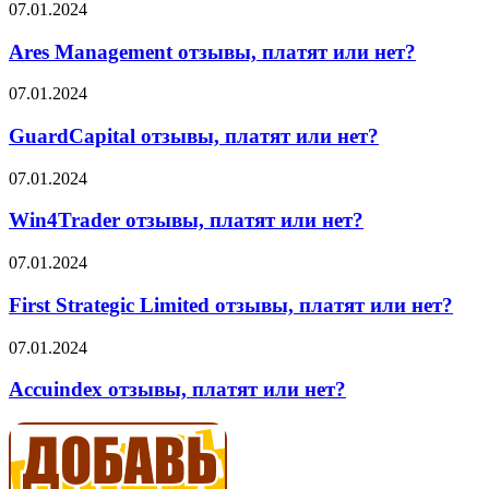
Ares
07.01.2024
Management
отзывы,
Ares Management отзывы, платят или нет?
платят
или
GuardCapital
07.01.2024
нет?
отзывы,
платят
GuardCapital отзывы, платят или нет?
или
нет?
Win4Trader
07.01.2024
отзывы,
платят
Win4Trader отзывы, платят или нет?
или
нет?
First
07.01.2024
Strategic
Limited
First Strategic Limited отзывы, платят или нет?
отзывы,
платят
Accuindex
07.01.2024
или
отзывы,
нет?
платят
Accuindex отзывы, платят или нет?
или
нет?