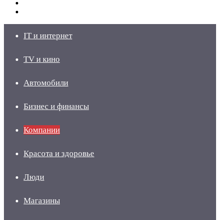
Switch
skin
Войти
IT и интернет
TV и кино
Автомобили
Бизнес и финансы
Компании
Красота и здоровье
Люди
Магазины