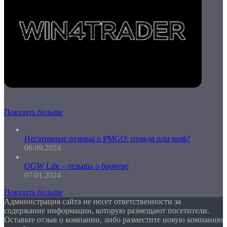
Показать больше
Негативные отзывы о PMGO: правда или миф?
06.09.2024
OGW Life – отзывы о брокере
07.01.2024
Показать больше
Администрация сайта не несет ответственности за
содержание информации, которую размещают посетители.
Оставьте отзыв о компании, либо разместите новую компанию