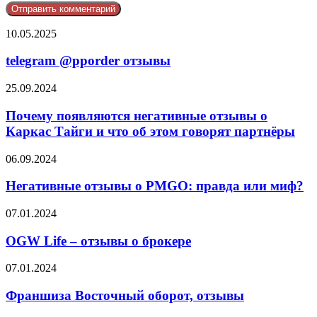
telegram
10.05.2025
@pporder
отзывы
telegram @pporder отзывы
Почему
25.09.2024
появляются
негативные
Почему появляются негативные отзывы о
отзывы
Каркас Тайги и что об этом говорят партнёры
о
Каркас
Негативные
06.09.2024
Тайги
отзывы
и
о
Негативные отзывы о PMGO: правда или миф?
что
PMGO:
об
правда
OGW
07.01.2024
этом
или
Life
говорят
миф?
–
OGW Life – отзывы о брокере
партнёры
отзывы
о
Франшиза
07.01.2024
брокере
Восточный
оборот,
Франшиза Восточный оборот, отзывы
отзывы