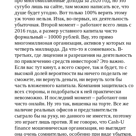
про многомиллионные доходы за 2020 год, но это
сугубо лишь на сайте, там можно написать все, что
душе будет угодно. Вот только 100% верить этому
уж точно нельзя. Итак, во-первых, их деятельность
убыточная. Второй момент – работают всего лишь с
2016 года, а размер уставного капитала чисто
формальный – 10000 рублей. Вау, это прямо
многомиллионая организация, активов у которых на
четверть миллиарда. Да что-то я сомневаюсь. В-
третьих, где лицензии и разрешения на деятельность
по привлечению средств инвесторов? Это важно.
Если вас тут кинут, а всего скорее, так и будет, то с
высокой долей вероятности вы ничего поделать не
сможете, ни вернуть деньги, ни вернуть хотя бы
часть вложенного капитала. Компания защитилась со
всех стороны, и подобраться к ней практически
невозможно. И последний момент – работают они
чисто онлайн. Ну это так, вишенка на торте. Все же
наличие реальных офисов и представительств
сыграло бы на руку, но данного не имеется, поэтому
это играет лишь против. Я не говорю, что Cash-U
finance мошенническая организация, но выглядит
она очень сомнительно, особенно при виде убытков,