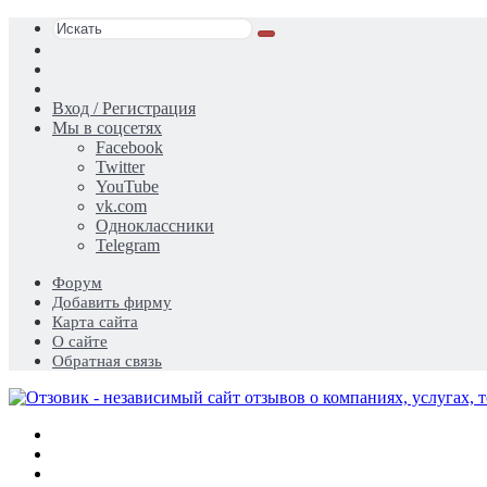
Искать
Switch
skin
Sidebar
Случайная
статья
Вход / Регистрация
Мы в соцсетях
Facebook
Twitter
YouTube
vk.com
Одноклассники
Telegram
Форум
Добавить фирму
Карта сайта
О сайте
Обратная связь
Меню
Искать
Switch