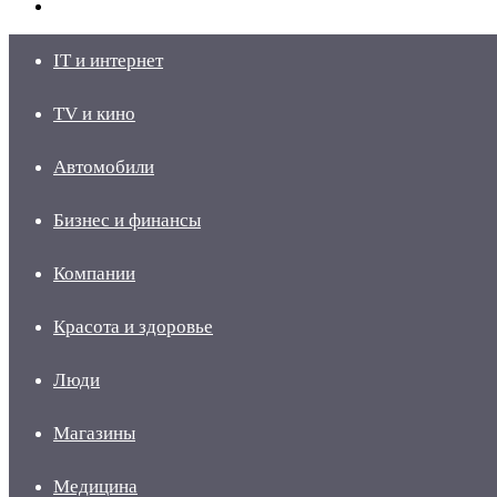
skin
Войти
IT и интернет
TV и кино
Автомобили
Бизнес и финансы
Компании
Красота и здоровье
Люди
Магазины
Медицина