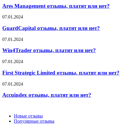
отзывы,
Ares Management отзывы, платят или нет?
платят
или
GuardCapital
07.01.2024
нет?
отзывы,
платят
GuardCapital отзывы, платят или нет?
или
нет?
Win4Trader
07.01.2024
отзывы,
платят
Win4Trader отзывы, платят или нет?
или
нет?
First
07.01.2024
Strategic
Limited
First Strategic Limited отзывы, платят или нет?
отзывы,
платят
Accuindex
07.01.2024
или
отзывы,
нет?
платят
Accuindex отзывы, платят или нет?
или
нет?
Новые отзывы
Популярные отзывы