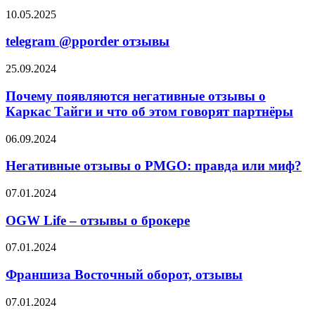
telegram
10.05.2025
@pporder
отзывы
telegram @pporder отзывы
Почему
25.09.2024
появляются
негативные
Почему появляются негативные отзывы о
отзывы
Каркас Тайги и что об этом говорят партнёры
о
Каркас
Негативные
06.09.2024
Тайги
отзывы
и
о
Негативные отзывы о PMGO: правда или миф?
что
PMGO:
об
правда
OGW
07.01.2024
этом
или
Life
говорят
миф?
–
OGW Life – отзывы о брокере
партнёры
отзывы
о
Франшиза
07.01.2024
брокере
Восточный
оборот,
Франшиза Восточный оборот, отзывы
отзывы
Ares
07.01.2024
Management