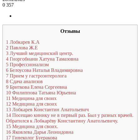
0
357
Отзывы
1
Лобкарев К.А
2
Павлова Ж.Е
3
Лучший медицинский центр.
4
Гиоргобиани Хатуна Тамазовна
5
Профессионализм
6
Белоусова Наталья Владимировна
7
Прием у гастроэнтеролога
8
Сдача анализов
9
Бриткова Елена Сергеевна
10
Филиппова Татьяна Юрьевна
11
Медицина для своих
12
Медицина для своих
13
Лобкарев Константин Анатольевич
14
Посещаю кинику не в первый раз. Был у разных врачей.
Обратился к Лобкарёву Константину Анатольевичу.
15
Медицина для своих.
16
Яковлева Дарья Леонидовна
17
Гинеколог Буеракова