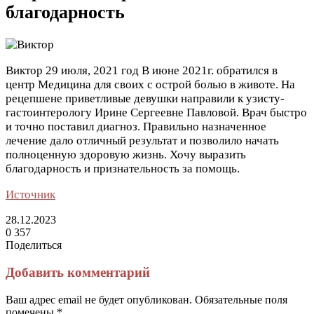
благодарность
Виктор
29 июля, 2021 год
В июне 2021г. обратился в
центр Медицина для своих с острой болью в животе. На
рецепшене приветливые девушки направили к узисту-
гастоинтерологу Ирине Сергеевне Павловой. Врач быстро
и точно поставил диагноз. Правильно назначенное
лечение дало отличный результат и позволило начать
полноценную здоровую жизнь. Хочу выразить
благодарность и признательность за помощь.
Источник
28.12.2023
0
357
Поделиться
Facebook
Twitter
LinkedIn
Tumblr
Reddit
Вконтакте
Одноклассники
Skype
Messenger
Messenger
WhatsApp
Telegram
Viber
Line
Поделиться
Печатать
через
Добавить комментарий
электронную
почту
Ваш адрес email не будет опубликован.
Обязательные поля
помечены
*