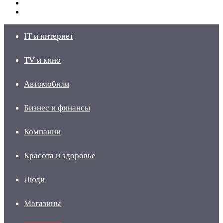
Switch
skin
Войти
IT и интернет
TV и кино
Автомобили
Бизнес и финансы
Компании
Красота и здоровье
Люди
Магазины