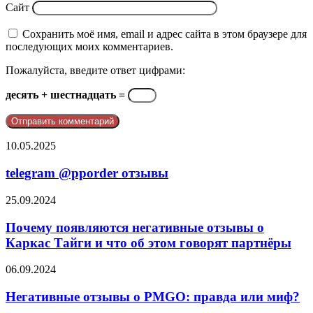
Сайт
Сохранить моё имя, email и адрес сайта в этом браузере для
последующих моих комментариев.
Пожалуйста, введите ответ цифрами:
десять + шестнадцать =
telegram
10.05.2025
@pporder
отзывы
telegram @pporder отзывы
Почему
25.09.2024
появляются
негативные
Почему появляются негативные отзывы о
отзывы
Каркас Тайги и что об этом говорят партнёры
о
Каркас
Негативные
06.09.2024
Тайги
отзывы
и
о
Негативные отзывы о PMGO: правда или миф?
что
PMGO:
об