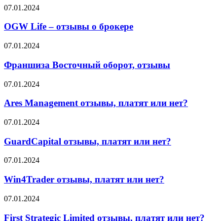
правда
OGW
07.01.2024
этом
или
Life
говорят
миф?
–
OGW Life – отзывы о брокере
партнёры
отзывы
о
Франшиза
07.01.2024
брокере
Восточный
оборот,
Франшиза Восточный оборот, отзывы
отзывы
Ares
07.01.2024
Management
отзывы,
Ares Management отзывы, платят или нет?
платят
или
GuardCapital
07.01.2024
нет?
отзывы,
платят
GuardCapital отзывы, платят или нет?
или
нет?
Win4Trader
07.01.2024
отзывы,
платят
Win4Trader отзывы, платят или нет?
или
нет?
First
07.01.2024
Strategic
Limited
First Strategic Limited отзывы, платят или нет?