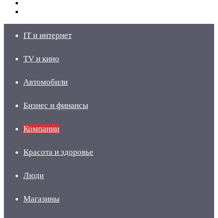
Switch
skin
Войти
IT и интернет
TV и кино
Автомобили
Бизнес и финансы
Компании
Красота и здоровье
Люди
Магазины