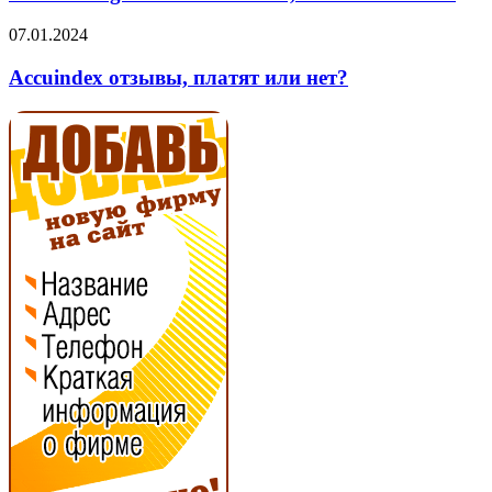
отзывы,
платят
Accuindex
07.01.2024
или
отзывы,
нет?
платят
Accuindex отзывы, платят или нет?
или
нет?