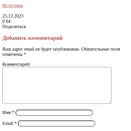
Источник
25.12.2023
0
64
Поделиться
Facebook
Twitter
LinkedIn
Tumblr
Reddit
Вконтакте
Одноклассники
Skype
Messenger
Messenger
WhatsApp
Telegram
Viber
Line
Поделиться
Печатать
через
Добавить комментарий
электронную
почту
Ваш адрес email не будет опубликован.
Обязательные поля
помечены
*
Комментарий
Имя
*
Email
*