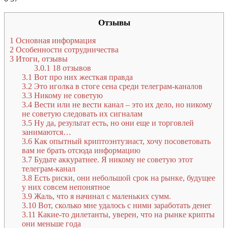
Отзывы
1
Основная информация
2
Особенности сотрудничества
3
Итоги, отзывы
3.0.1
18 отзывов
3.1
Вот про них жесткая правда
3.2
Это иголка в стоге сена среди телеграм-каналов
3.3
Никому не советую
3.4
Вести или не вести канал – это их дело, но никому
не советую следовать их сигналам
3.5
Ну да, результат есть, но они еще и торговлей
занимаются…
3.6
Как опытный криптоэнтузиаст, хочу посоветовать
вам не брать отсюда информацию
3.7
Будьте аккуратнее. Я никому не советую этот
телеграм-канал
3.8
Есть риски, они небольшой срок на рынке, будущее
у них совсем непонятное
3.9
Жаль, что я начинал с маленьких сумм.
3.10
Вот, сколько мне удалось с ними заработать денег
3.11
Какие-то дилетанты, уверен, что на рынке крипты
они меньше года