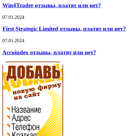
платят
Win4Trader отзывы, платят или нет?
или
нет?
First
07.01.2024
Strategic
Limited
First Strategic Limited отзывы, платят или нет?
отзывы,
платят
Accuindex
07.01.2024
или
отзывы,
нет?
платят
Accuindex отзывы, платят или нет?
или
нет?