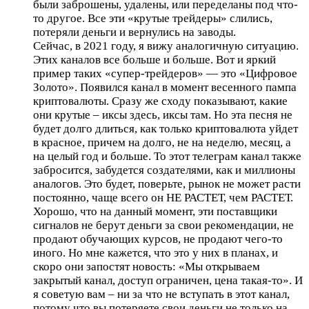
были заброшены, удалены, или переделаны под что-
то другое. Все эти «крутые трейдеры» слились,
потеряли деньги и вернулись на заводы.
Сейчас, в 2021 году, я вижу аналогичную ситуацию.
Этих каналов все больше и больше. Вот и яркий
пример таких «супер-трейдеров» — это «Цифровое
Золото». Появился канал в момент весенного пампа
криптовалюты. Сразу же сходу показывают, какие
они крутые – иксы здесь, иксы там. Но эта песня не
будет долго длиться, как только криптовалюта уйдет
в красное, причем на долго, не на неделю, месяц, а
на целый год и больше. То этот телеграм канал также
забросится, забудется создателями, как и миллионы
аналогов. Это будет, поверьте, рынок не может расти
постоянно, чаще всего он НЕ РАСТЕТ, чем РАСТЕТ.
Хорошо, что на данный момент, эти поставщики
сигналов не берут деньги за свои рекомендации, не
продают обучающих курсов, не продают чего-то
иного. Но мне кажется, что это у них в планах, и
скоро они запостят новость: «Мы открываем
закрытый канал, доступ ограничен, цена такая-то». И
я советую вам – ни за что не вступать в этот канал,
потому что вы потеряете свои деньги не только на