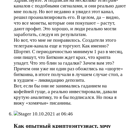
Здравствуйте. Я подписан на несколько телеграм-
каналов с подобными сигналами, и они реально дают
мне пользу. Но вот недавно я увидел этот канал,
решил проанализировать его. В целом, да – видно,
что все монеты, которые они покупают – растут,
дают профит. Это хорошо, и люди реально могли
заработать, следуя их результатам.
Но вот, что мне не понравилось. Создатели этого
телеграм-канала еще и торгуют. Как именно?
Шортят. С периодичностью минимум 1 раз в месяц,
они пишут, что Биткоин ждет крах, что крипта
упадет. Что это блин за гадалки? Зачем вам это?
Причем они уже ни один раз обожглись на «шорте»
биткоина, в итоге получали в лучшем случае стоп, а
в худшем – ликвидацию депозита.
Вот, если бы они не занимались гаданием на
кофейней гуще, а реально инвестировали, давали
крутую аналитику, то я бы подписался. Но пока я
вижу «хомячьи» писанины.
Stager
10.10.2021 at 06:46
Как опытный криптоэнтузиаст, хочу