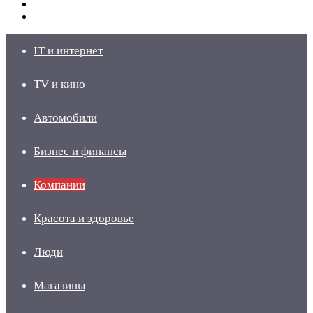
Switch
skin
Войти
IT и интернет
TV и кино
Автомобили
Бизнес и финансы
Компании
Красота и здоровье
Люди
Магазины