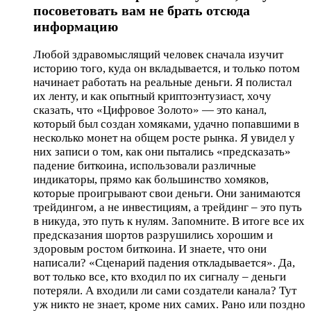
посоветовать вам не брать отсюда
информацию
Любой здравомыслящий человек сначала изучит
историю того, куда он вкладывается, и только потом
начинает работать на реальные деньги. Я полистал
их ленту, и как опытный криптоэнтузиаст, хочу
сказать, что «Цифровое Золото» — это канал,
который был создан хомяками, удачно попавшими в
несколько монет на общем росте рынка. Я увидел у
них записи о том, как они пытались «предсказать»
падение биткоина, использовали различные
индикаторы, прямо как большинство хомяков,
которые проигрывают свои деньги. Они занимаются
трейдингом, а не инвестициям, а трейдинг – это путь
в никуда, это путь к нулям. Запомните. В итоге все их
предсказания шортов разрушились хорошим и
здоровым ростом биткоина. И знаете, что они
написали? «Сценарий падения откладывается». Да,
вот только все, кто входил по их сигналу – деньги
потеряли. А входили ли сами создатели канала? Тут
уж никто не знает, кроме них самих. Рано или поздно