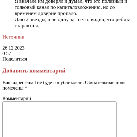
Я вначале им доверял и думал, что это полезный и
толковый канал по капиталовложению, но со
временем доверие пропало.
Даю 2 звезды, а не одну за то что видно, что ребята
стараются.
Источник
26.12.2023
0
57
Поделиться
Facebook
Twitter
LinkedIn
Tumblr
Reddit
Вконтакте
Одноклассники
Skype
Messenger
Messenger
WhatsApp
Telegram
Viber
Line
Поделиться
Печатать
через
Добавить комментарий
электронную
почту
Ваш адрес email не будет опубликован.
Обязательные поля
помечены
*
Комментарий