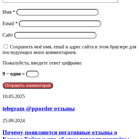
Имя
*
Email
*
Сайт
Сохранить моё имя, email и адрес сайта в этом браузере для
последующих моих комментариев.
Пожалуйста, введите ответ цифрами:
9 − один =
telegram
10.05.2025
@pporder
отзывы
telegram @pporder отзывы
Почему
25.09.2024
появляются
негативные
Почему появляются негативные отзывы о
отзывы