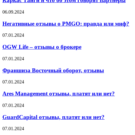
Каркас Тайги и что об этом говорят партнёры
о
Каркас
Негативные
06.09.2024
Тайги
отзывы
и
о
Негативные отзывы о PMGO: правда или миф?
что
PMGO:
об
правда
OGW
07.01.2024
этом
или
Life
говорят
миф?
–
OGW Life – отзывы о брокере
партнёры
отзывы
о
Франшиза
07.01.2024
брокере
Восточный
оборот,
Франшиза Восточный оборот, отзывы
отзывы
Ares
07.01.2024
Management
отзывы,
Ares Management отзывы, платят или нет?
платят
или
GuardCapital
07.01.2024
нет?
отзывы,
платят
GuardCapital отзывы, платят или нет?
или
нет?
Win4Trader
07.01.2024
отзывы,