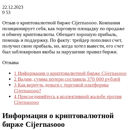
22.12.2023
0
53
Отзыв о криптовалютной бирже Cijernasooo. Компания
позиционирует себя, как торговую площадку по продаже
и обмену криптовалюты. Обещает хорошую прибыль,
помощь и поддержку. По факту: трейдер пополнил счет,
получил свою прибыль, но, когда хотел вывести, его счет
был заблокирован якобы за нарушение правил биржи.
Отзывы
1
Информация о криптовалютной бирже Cijernasooo
2
Вадим, сумма потери составила 370 000 рублей
3
Как вернуть деньги с торговой платформы
Cijernasooo?
4
Присоединяйтесь к коллективной жалобе против
Cijernasooo
Информация о криптовалютной
бирже Cijernasooo