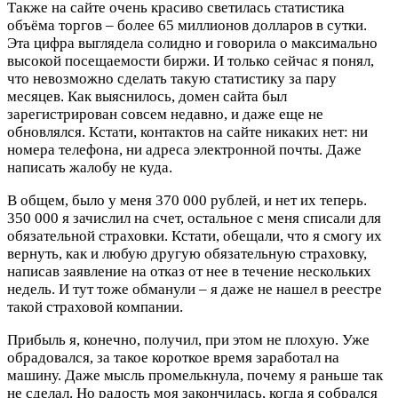
Также на сайте очень красиво светилась статистика
объёма торгов – более 65 миллионов долларов в сутки.
Эта цифра выглядела солидно и говорила о максимально
высокой посещаемости биржи. И только сейчас я понял,
что невозможно сделать такую статистику за пару
месяцев. Как выяснилось, домен сайта был
зарегистрирован совсем недавно, и даже еще не
обновлялся. Кстати, контактов на сайте никаких нет: ни
номера телефона, ни адреса электронной почты. Даже
написать жалобу не куда.
В общем, было у меня 370 000 рублей, и нет их теперь.
350 000 я зачислил на счет, остальное с меня списали для
обязательной страховки. Кстати, обещали, что я смогу их
вернуть, как и любую другую обязательную страховку,
написав заявление на отказ от нее в течение нескольких
недель. И тут тоже обманули – я даже не нашел в реестре
такой страховой компании.
Прибыль я, конечно, получил, при этом не плохую. Уже
обрадовался, за такое короткое время заработал на
машину. Даже мысль промелькнула, почему я раньше так
не сделал. Но радость моя закончилась, когда я собрался