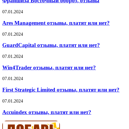
Франшиза Восточный оборот, отзывы
отзывы
Ares
07.01.2024
Management
отзывы,
Ares Management отзывы, платят или нет?
платят
или
GuardCapital
07.01.2024
нет?
отзывы,
платят
GuardCapital отзывы, платят или нет?
или
нет?
Win4Trader
07.01.2024
отзывы,
платят
Win4Trader отзывы, платят или нет?
или
нет?
First
07.01.2024
Strategic
Limited
First Strategic Limited отзывы, платят или нет?
отзывы,
платят
Accuindex
07.01.2024
или
отзывы,
нет?
платят
Accuindex отзывы, платят или нет?
или
нет?