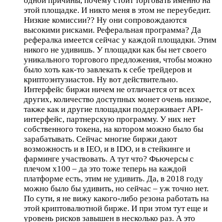
одной причины, почему стоит торговать именно на
этой площадке. И никто меня в этом не переубедит.
Низкие комиссии?? Ну они сопровождаются
высокими рисками. Реферальная программа? Да
рефералка имеется сейчас у каждой площадки. Этим
никого не удивишь. У площадки как бы нет своего
уникального торгового предложения, чтобы можно
было хоть как-то завлекать к себе трейдеров и
криптоэнтузиастов. Ну вот действительно.
Интерфейс биржи ничем не отличается от всех
других, количество доступных монет очень низкое,
также как и другие площадки поддерживает API-
интерфейс, партнерскую программу. У них нет
собственного токена, на котором можно было бы
зарабатывать. Сейчас многие биржи дают
возможность и в IEO, и в IDO, и в стейкинге и
фарминге участвовать. А тут что? Фьючерсы с
плечом х100 – да это тоже теперь на каждой
платформе есть, этим не удивить. Да, в 2018 году
можно было бы удивить, но сейчас – уж точно нет.
По сути, я не вижу какого-либо резона работать на
этой криптовалютной бирже. И при этом тут еще и
уровень рисков завышен в несколько раз. А это