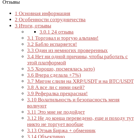
Отзывы
1
Основная информация
2
Особенности сотрудничества
3
Итоги, отзывы
3.0.1
24 отзыва
3.1
Торговал и торгую альтами!
3.2
Бабло испаряется!
3.3
Один из немногих проверенных
3.4
Нет ни одной причины, чтобы работать с
этой платформой
3.5
Хорошо, посмеялась зато)
3.6
Вчера сделала +7%)
3.7
Мигом слили на XRP/USDT и на BTC/USDT
3.8
А все ли с ними окей?
3.9
Рефералка прекрасная!
3.10
Волатильность и безопасность меня
волнуют
3.11
Это мне не подойдет
3.12
Не до конца переведено, еще и походу тут
никто не торгует вообще
3.13
Отзыв Биржа + обменник
3.14
Объективно