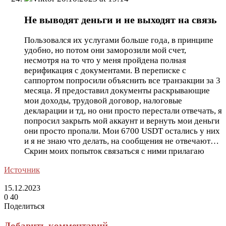
Не выводят деньги и не выходят на связь
Пользовался их услугами больше года, в принципе
удобно, но потом они заморозили мой счет,
несмотря на то что у меня пройдена полная
верификация с документами. В переписке с
саппортом попросили объяснить все транзакции за 3
месяца. Я предоставил документы раскрывающие
мои доходы, трудовой договор, налоговые
декларации и тд, но они просто перестали отвечать, я
попросил закрыть мой аккаунт и вернуть мои деньги
они просто пропали. Мои 6700 USDT остались у них
и я не знаю что делать, на сообщения не отвечают…
Скрин моих попыток связаться с ними прилагаю
Источник
15.12.2023
0
40
Поделиться
Facebook
Twitter
LinkedIn
Tumblr
Reddit
Вконтакте
Одноклассники
Skype
Messenger
Messenger
WhatsApp
Telegram
Viber
Line
Поделиться
Печатать
через
Добавить комментарий