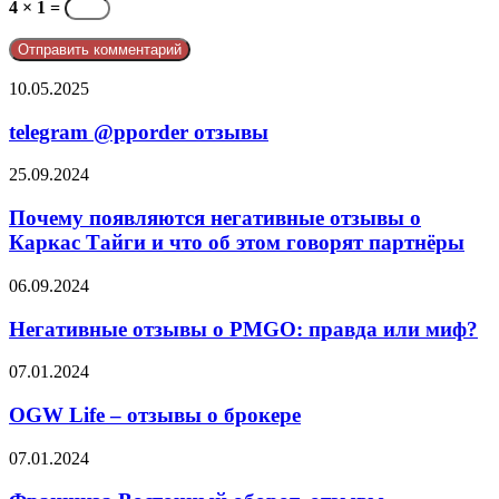
4 × 1 =
telegram
10.05.2025
@pporder
отзывы
telegram @pporder отзывы
Почему
25.09.2024
появляются
негативные
Почему появляются негативные отзывы о
отзывы
Каркас Тайги и что об этом говорят партнёры
о
Каркас
Негативные
06.09.2024
Тайги
отзывы
и
о
Негативные отзывы о PMGO: правда или миф?
что
PMGO:
об
правда
OGW
07.01.2024
этом
или
Life
говорят
миф?
–
OGW Life – отзывы о брокере
партнёры
отзывы
о
Франшиза
07.01.2024
брокере
Восточный
оборот,