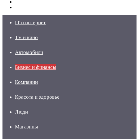
Switch
skin
Войти
IT и интернет
TV и кино
Автомобили
Бизнес и финансы
Компании
Красота и здоровье
Люди
Магазины