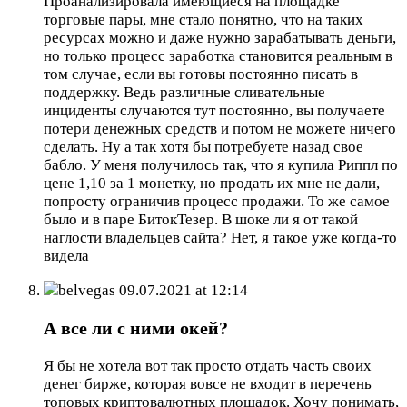
Проанализировала имеющиеся на площадке
торговые пары, мне стало понятно, что на таких
ресурсах можно и даже нужно зарабатывать деньги,
но только процесс заработка становится реальным в
том случае, если вы готовы постоянно писать в
поддержку. Ведь различные сливательные
инциденты случаются тут постоянно, вы получаете
потери денежных средств и потом не можете ничего
сделать. Ну а так хотя бы потребуете назад свое
бабло. У меня получилось так, что я купила Риппл по
цене 1,10 за 1 монетку, но продать их мне не дали,
попросту ограничив процесс продажи. То же самое
было и в паре БитокТезер. В шоке ли я от такой
наглости владельцев сайта? Нет, я такое уже когда-то
видела
belvegas
09.07.2021 at 12:14
А все ли с ними окей?
Я бы не хотела вот так просто отдать часть своих
денег бирже, которая вовсе не входит в перечень
топовых криптовалютных площадок. Хочу понимать,