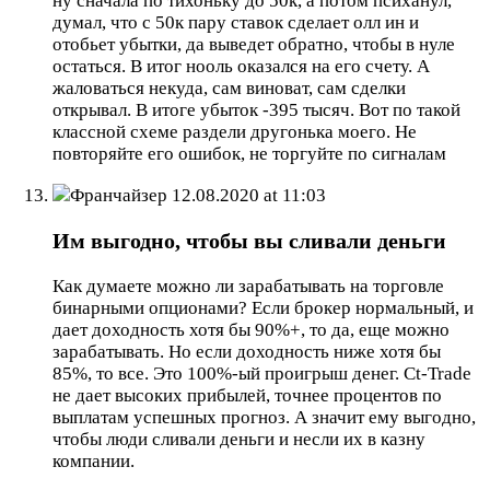
ну сначала по тихоньку до 50к, а потом психанул,
думал, что с 50к пару ставок сделает олл ин и
отобьет убытки, да выведет обратно, чтобы в нуле
остаться. В итог нооль оказался на его счету. А
жаловаться некуда, сам виноват, сам сделки
открывал. В итоге убыток -395 тысяч. Вот по такой
классной схеме раздели другонька моего. Не
повторяйте его ошибок, не торгуйте по сигналам
Франчайзер
12.08.2020 at 11:03
Им выгодно, чтобы вы сливали деньги
Как думаете можно ли зарабатывать на торговле
бинарными опционами? Если брокер нормальный, и
дает доходность хотя бы 90%+, то да, еще можно
зарабатывать. Но если доходность ниже хотя бы
85%, то все. Это 100%-ый проигрыш денег. Ct-Trade
не дает высоких прибылей, точнее процентов по
выплатам успешных прогноз. А значит ему выгодно,
чтобы люди сливали деньги и несли их в казну
компании.