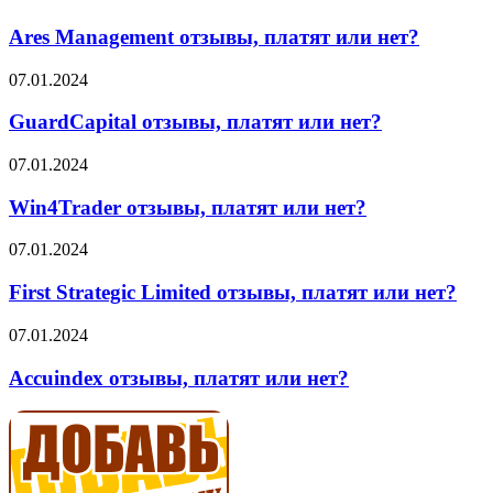
Management
отзывы,
Ares Management отзывы, платят или нет?
платят
или
GuardCapital
07.01.2024
нет?
отзывы,
платят
GuardCapital отзывы, платят или нет?
или
нет?
Win4Trader
07.01.2024
отзывы,
платят
Win4Trader отзывы, платят или нет?
или
нет?
First
07.01.2024
Strategic
Limited
First Strategic Limited отзывы, платят или нет?
отзывы,
платят
Accuindex
07.01.2024
или
отзывы,
нет?
платят
Accuindex отзывы, платят или нет?
или
нет?