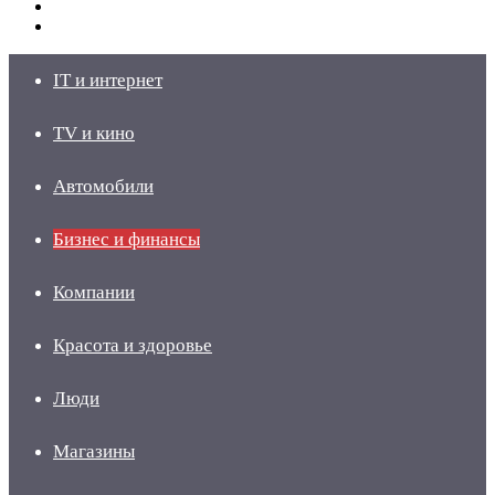
Switch
skin
Войти
IT и интернет
TV и кино
Автомобили
Бизнес и финансы
Компании
Красота и здоровье
Люди
Магазины