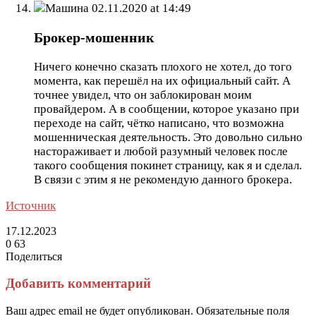
Машина
02.11.2020 at 14:49
Брокер-мошенник
Ничего конечно сказать плохого не хотел, до того
момента, как перешёл на их официальный сайт. А
точнее увидел, что он заблокирован моим
провайдером. А в сообщении, которое указано при
переходе на сайт, чётко написано, что возможна
мошенническая деятельность. Это довольно сильно
настораживает и любой разумный человек после
такого сообщения покинет страницу, как я и сделал.
В связи с этим я не рекомендую данного брокера.
Источник
17.12.2023
0
63
Поделиться
Facebook
Twitter
LinkedIn
Tumblr
Reddit
Вконтакте
Одноклассники
Skype
Messenger
Messenger
WhatsApp
Telegram
Viber
Line
Поделиться
Печатать
через
Добавить комментарий
электронную
почту
Ваш адрес email не будет опубликован.
Обязательные поля