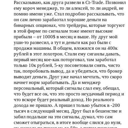
Рассказываю, как друга развели в Ct-Trade. Позвонил
ему короч менеджер, то ли алексей, то ли андрей, не
помню имени уже. Стал подробно рассказывать, что
он сам лично зарабаотал хорошие деньги на
бинарных опционах, что трейдеры, которые торгуют
в этой фирме по сигналам тоже имеют высокие
прибыли – от 1000$ в месяц и выше. Ну друг мой
уши-то развесил, а тут и деньги как раз были с
продажи машины. В общем, вложился он на 400к
рублей в этот лохотрон. Стали ему сиганлы давать,
первый месяц кое-как поторговал, там заработал
только 10к рублей, 5-ку посоветовали снять, чисто
так, попробовать вывод, да и убедиться, что брокер
выводит деньги. Друг уже начал мечтать, что скоро
начнет норм зарабатывать. Да и менджер
персональный, который сигналы слал ему, обещал,
что будет все ок, что это просто неудачный период и
что вскоре будет реальный доход. Но реального
дохода не пришло. А пришел только убыток в -200
тысяч в следующий месяц. Друг был в бешенстве и
забил подальше на эти сигналы, думал, что сам
сможет отыграться, в итоге вообще слился до нуля,