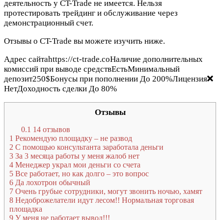
деятельность у CT-Trade не имеется. Нельзя
протестировать трейдинг и обслуживание через
демонстрационный счет.
Отзывы о CT-Trade вы можете изучить ниже.
Адрес сайтаhttps://ct-trade.coНаличие дополнительных
комиссий при выводе средствЕстьМинимальный
депозит250$Бонусы при пополнении До 200%Лицензия
НетДоходность сделки До 80%
Отзывы
0.1
14 отзывов
1
Рекомендую площадку – не развод
2
С помощью консультанта заработала деньги
3
За 3 месяца работы у меня жалоб нет
4
Менеджер украл мои деньги со счета
5
Все работает, но как долго – это вопрос
6
Да лохотрон обычный
7
Очень грубые сотрудники, могут звонить ночью, хамят
8
Недоброжелатели идут лесом!! Нормальная торговая
площадка
9
У меня не работает вывод!!!