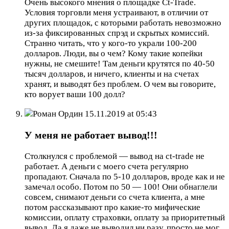
Очень высокого мнения о площадке Ct-Trade.
Условия торговли меня устраивают, в отличии от
других площадок, с которыми работать невозможно
из-за фиксированных спрэд и скрытых комиссий.
Странно читать, что у кого-то украли 100-200
долларов. Люди, вы о чем? Кому такие копейки
нужны, не смешите! Там деньги крутятся по 40-50
тысяч долларов, и ничего, клиенты и на счетах
хранят, и выводят без проблем. О чем вы говорите,
кто ворует ваши 100 долл?
Роман Ордин
15.11.2019 at 05:43
У меня не работает вывод!!!
Столкнулся с проблемой — вывод на ct-trade не
работает. А деньги с моего счета регулярно
пропадают. Сначала по 5-10 долларов, вроде как и не
замечал особо. Потом по 50 — 100! Они обнаглели
совсем, снимают деньги со счета клиента, а мне
потом рассказывают про какие-то мифические
комиссии, оплату страховки, оплату за приоритетный
вывод. Да я даже не выводил ни разу, просто не мог