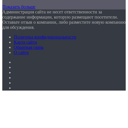
Показать больше
Администрация сайта не несет ответственности за
содержание информации, которую размещают посетители.
Оставьте отзыв о компании, либо разместите новую компанию
для обсуждения.
Политика конфиденциальности
Карта сайта
Обратная связь
О сайте
Facebook
Twitter
YouTube
vk.com
Одноклассники
Telegram
Facebook
Twitter
WhatsApp
Telegram
Кнопка
«Наверх»