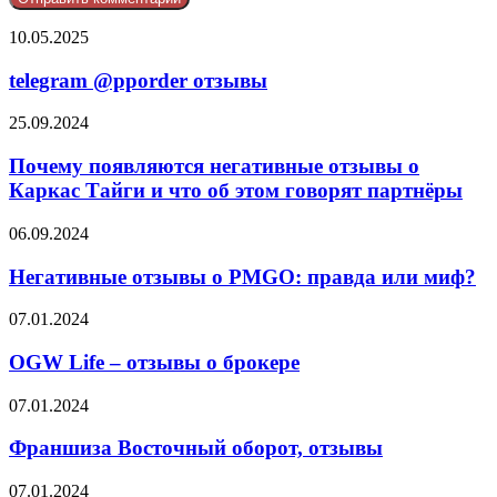
telegram
10.05.2025
@pporder
отзывы
telegram @pporder отзывы
Почему
25.09.2024
появляются
негативные
Почему появляются негативные отзывы о
отзывы
Каркас Тайги и что об этом говорят партнёры
о
Каркас
Негативные
06.09.2024
Тайги
отзывы
и
о
Негативные отзывы о PMGO: правда или миф?
что
PMGO:
об
правда
OGW
07.01.2024
этом
или
Life
говорят
миф?
–
OGW Life – отзывы о брокере
партнёры
отзывы
о
Франшиза
07.01.2024
брокере
Восточный
оборот,
Франшиза Восточный оборот, отзывы
отзывы
Ares
07.01.2024