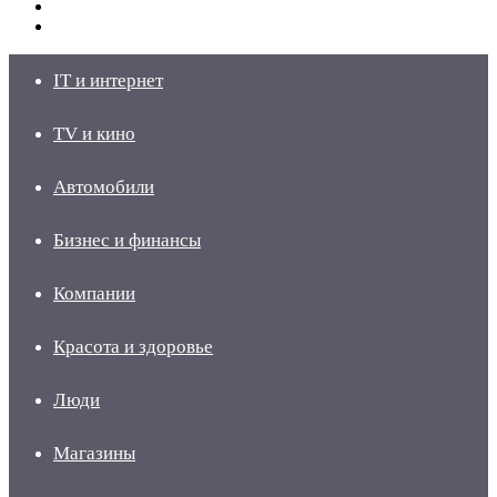
Switch
skin
Войти
IT и интернет
TV и кино
Автомобили
Бизнес и финансы
Компании
Красота и здоровье
Люди
Магазины