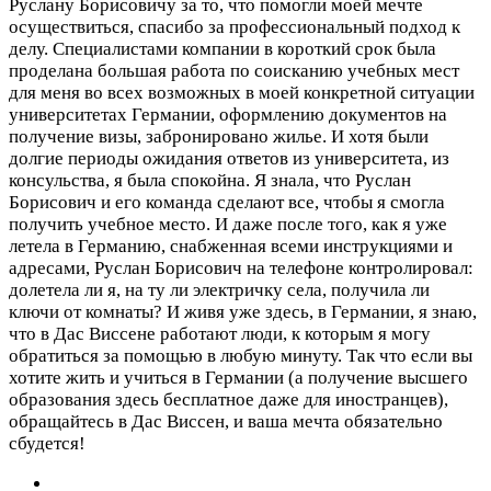
Руслану Борисовичу за то, что помогли моей мечте
осуществиться, спасибо за профессиональный подход к
делу. Специалистами компании в короткий срок была
проделана большая работа по соисканию учебных мест
для меня во всех возможных в моей конкретной ситуации
университетах Германии, оформлению документов на
получение визы, забронировано жилье. И хотя были
долгие периоды ожидания ответов из университета, из
консульства, я была спокойна. Я знала, что Руслан
Борисович и его команда сделают все, чтобы я смогла
получить учебное место. И даже после того, как я уже
летела в Германию, снабженная всеми инструкциями и
адресами, Руслан Борисович на телефоне контролировал:
долетела ли я, на ту ли электричку села, получила ли
ключи от комнаты? И живя уже здесь, в Германии, я знаю,
что в Дас Виссене работают люди, к которым я могу
обратиться за помощью в любую минуту. Так что если вы
хотите жить и учиться в Германии (а получение высшего
образования здесь бесплатное даже для иностранцев),
обращайтесь в Дас Виссен, и ваша мечта обязательно
сбудется!