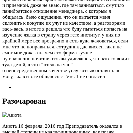
и приемной, даже не знаю, где там заниматься. смутило
панибратское отношение менеджера, с которым я
общалась. было ощущение, что он пытается меня
склонить к покупке их улуг не качеством, а разговорами
вась-вась. в итоге я решила что буду пытаться попасть на
изучение языка в страну через гете институт, у них по
крайней мере все прозрачно и есть куда жаловаться, если
мне что не понравиться. сотрудник дас виссен так и не
смог мне доказать, чем его фирма лучше.
ну и конечно почитав отзывы удивляюсь, что кто-то водит
туда детей, в этот “отель на час”
о непосредственном качестве услуг отзыв оставить не
могу, т.к. в итоге общаюсь с Гете.
1 не согласен
Разочарован
Анюта
16 февраля, 2016 год
Преподаватель оказался в
высшей степени не квалифицированным, как позже